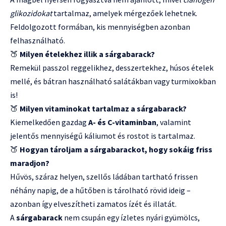
glikozidokat
tartalmaz, amelyek mérgezőek lehetnek.
Feldolgozott formában, kis mennyiségben azonban
felhasználható.
🍑
Milyen ételekhez illik a sárgabarack?
Remekül passzol reggelikhez, desszertekhez, húsos ételek
mellé, és bátran használható salátákban vagy turmixokban
is!
🍑
Milyen vitaminokat tartalmaz a sárgabarack?
Kiemelkedően gazdag
A- és C-vitaminban
, valamint
jelentős mennyiségű káliumot és rostot is tartalmaz.
🍑
Hogyan tároljam a sárgabarackot, hogy sokáig friss
maradjon?
Hűvös, száraz helyen, szellős ládában tartható frissen
néhány napig, de a hűtőben is tárolható rövid ideig –
azonban így elveszítheti zamatos ízét és illatát.
A
sárgabarack
nem csupán egy ízletes nyári gyümölcs,