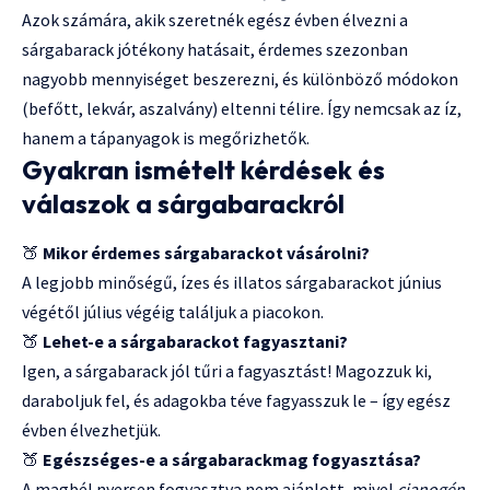
Azok számára, akik szeretnék egész évben élvezni a
sárgabarack jótékony hatásait, érdemes szezonban
nagyobb mennyiséget beszerezni, és különböző módokon
(befőtt, lekvár, aszalvány) eltenni télire. Így nemcsak az íz,
hanem a tápanyagok is megőrizhetők.
Gyakran ismételt kérdések és
válaszok a sárgabarackról
🍑
Mikor érdemes sárgabarackot vásárolni?
A legjobb minőségű, ízes és illatos sárgabarackot június
végétől július végéig találjuk a piacokon.
🍑
Lehet-e a sárgabarackot fagyasztani?
Igen, a sárgabarack jól tűri a fagyasztást! Magozzuk ki,
daraboljuk fel, és adagokba téve fagyasszuk le – így egész
évben élvezhetjük.
🍑
Egészséges-e a sárgabarackmag fogyasztása?
A magbél nyersen fogyasztva nem ajánlott, mivel
cianogén