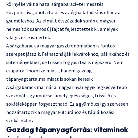
környéke vált a hazai sárgabarack-termesztés
központjává, ahol a talaj és az éghajlat ideális ehhez a
gyümölcshöz. Az elmúlt évszázadok során a magyar
nemesítők számos új fajtát fejlesztettek ki, amelyek
világszerte ismertek.
A sárgabarack a magyar gasztronómiában is fontos
szerepet játszik. Felhasználják lekvárokhoz, pálinkához és
süteményekhez, de frissen fogyasztva is népszerű. Nem
csupán a finom íze miatt, hanem gazdag
tápanyagtartalma miatt is sokan keresik.
A sárgabarack ma már a magyar nyár egyik legkedveltebb
szezonális gyümölcse, amely egészséges, frissítő és
sokféleképpen fogyasztható. Ez a gyümölcs így szervesen
hozzátartozik a magyar kultúrához és táplálkozási
szokásokhoz.
Gazdag tápanyagforrás: vitaminok