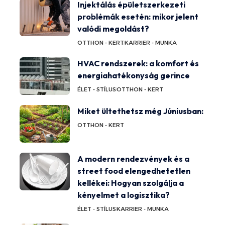
Injektálás épületszerkezeti
problémák esetén: mikor jelent
valódi megoldást?
OTTHON - KERT
KARRIER - MUNKA
HVAC rendszerek: a komfort és
energiahatékonyság gerince
ÉLET - STÍLUS
OTTHON - KERT
Miket ültethetsz még Júniusban:
OTTHON - KERT
A modern rendezvények és a
street food elengedhetetlen
kellékei: Hogyan szolgálja a
kényelmet a logisztika?
ÉLET - STÍLUS
KARRIER - MUNKA