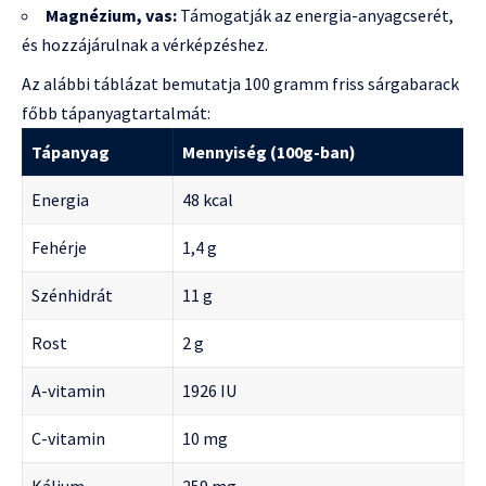
Magnézium, vas:
Támogatják az energia-anyagcserét,
és hozzájárulnak a vérképzéshez.
Az alábbi táblázat bemutatja 100 gramm friss sárgabarack
főbb tápanyagtartalmát:
Tápanyag
Mennyiség (100g-ban)
Energia
48 kcal
Fehérje
1,4 g
Szénhidrát
11 g
Rost
2 g
A-vitamin
1926 IU
C-vitamin
10 mg
Kálium
259 mg