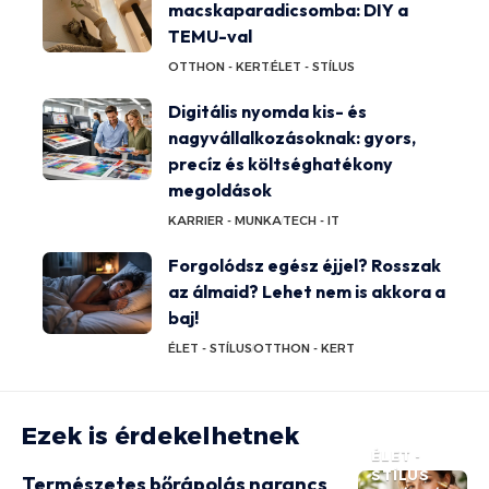
macskaparadicsomba: DIY a
TEMU-val
OTTHON - KERT
ÉLET - STÍLUS
Digitális nyomda kis- és
nagyvállalkozásoknak: gyors,
precíz és költséghatékony
megoldások
KARRIER - MUNKA
TECH - IT
Forgolódsz egész éjjel? Rosszak
az álmaid? Lehet nem is akkora a
baj!
ÉLET - STÍLUS
OTTHON - KERT
Ezek is érdekelhetnek
ÉLET -
STÍLUS
Természetes bőrápolás narancs