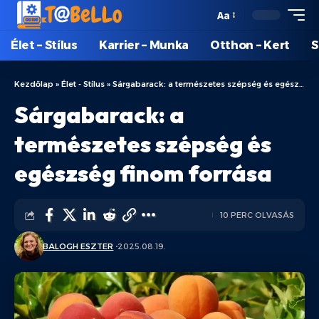
Aa
Élet – Stílus
Karrier – Munka
Otthon – Kert
S
Kezdőlap
»
Élet - Stílus
»
Sárgabarack: a természetes szépség és egészség finom forrása
Sárgabarack: a
természetes szépség és
egészség finom forrása
10 PERC OLVASÁS
BALOGH ESZTER
2025.08.19.