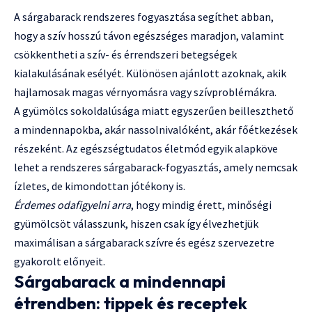
A sárgabarack rendszeres fogyasztása segíthet abban,
hogy a szív hosszú távon egészséges maradjon, valamint
csökkentheti a szív- és érrendszeri betegségek
kialakulásának esélyét. Különösen ajánlott azoknak, akik
hajlamosak magas vérnyomásra vagy szívproblémákra.
A gyümölcs sokoldalúsága miatt egyszerűen beilleszthető
a mindennapokba, akár nassolnivalóként, akár főétkezések
részeként. Az egészségtudatos életmód egyik alapköve
lehet a rendszeres sárgabarack-fogyasztás, amely nemcsak
ízletes, de kimondottan jótékony is.
Érdemes odafigyelni arra
, hogy mindig érett, minőségi
gyümölcsöt válasszunk, hiszen csak így élvezhetjük
maximálisan a sárgabarack szívre és egész szervezetre
gyakorolt előnyeit.
Sárgabarack a mindennapi
étrendben: tippek és receptek