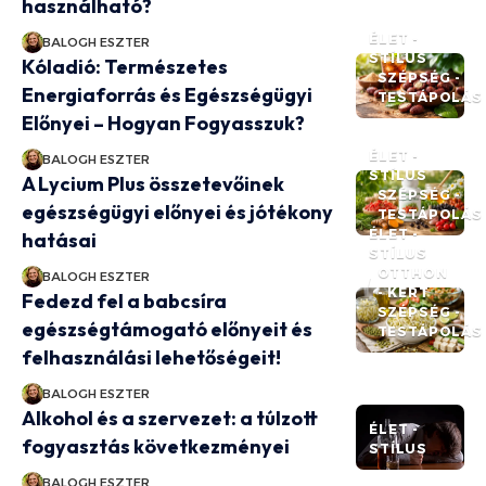
használható?
ÉLET -
BALOGH ESZTER
STÍLUS
Kóladió: Természetes
SZÉPSÉG -
Energiaforrás és Egészségügyi
TESTÁPOLÁS
Előnyei – Hogyan Fogyasszuk?
ÉLET -
BALOGH ESZTER
STÍLUS
A Lycium Plus összetevőinek
SZÉPSÉG -
egészségügyi előnyei és jótékony
TESTÁPOLÁS
ÉLET -
hatásai
STÍLUS
OTTHON
BALOGH ESZTER
- KERT
Fedezd fel a babcsíra
SZÉPSÉG -
egészségtámogató előnyeit és
TESTÁPOLÁS
felhasználási lehetőségeit!
BALOGH ESZTER
Alkohol és a szervezet: a túlzott
ÉLET -
fogyasztás következményei
STÍLUS
BALOGH ESZTER