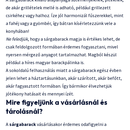
de akár grillételek mellé is adható, például grillezett
csirkéhez vagy halhoz. Íze jól harmonizál fűszerekkel, mint
a fahéj vagy a gyömbér, így bátran kísérletezzünk vele a
konyhában!
Ne feledjük
, hogy a sárgabarack magja is értékes lehet, de
csak feldolgozott formában érdemes fogyasztani, mivel
nyersen mérgező anyagot tartalmazhat. Magból készül
például a híres magyar barackpálinka is.
A sokoldalú felhasználás miatt a sárgabarack egész évben
jelen lehet a háztartásunkban, akár szárított, akár befőtt,
akár fagyasztott formában. Így bármikor élvezhetjük
jótékony hatásait és mennyei ízét.
Mire figyeljünk a vásárlásnál és
tárolásnál?
A
sárgabarack
vásárlásakor érdemes odafigyelni a