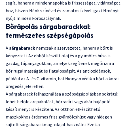
segít, hanem a mindennapokba is frissességet, vidámságot
hoz, hiszen élénk színével és zamatos ízével igazi élményt
nyújt minden korosztálynak.
Bőrápolás sárgabarackkal:
természetes szépségápolás
A
sárgabarack
nemcsak a szervezetet, hanem a bőrt is
kényezteti. Az ebből készült olaj és a gyümölcs húsa is
gazdag tápanyagokban, amelyek segítenek megőrizni a
bőr rugalmasságát és fiatalosságát. Az antioxidánsok,
például az A- és C-vitamin, hatékonyan védik a bőrt a korai
öregedés jelei ellen.
A sárgabarack felhasználása a szépségápolásban sokrétű:
lehet belőle arcpakolást, bőrradírt vagy akár hajápoló
készítményt is készíteni. Az otthon elkészíthető
maszkokhoz érdemes friss gyümölcshúst vagy hidegen
sajtolt sárgabarackmag-olajat használni. Ezek a