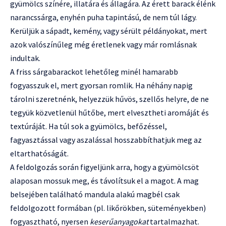
gyümölcs színére, illatára és állagára. Az érett barack élénk
narancssárga, enyhén puha tapintású, de nem túl lágy.
Kerüljük a sápadt, kemény, vagy sérült példányokat, mert
azok valószínűleg még éretlenek vagy már romlásnak
indultak.
A friss sárgabarackot lehetőleg minél hamarabb
fogyasszuk el, mert gyorsan romlik. Ha néhány napig
tárolni szeretnénk, helyezzük hűvös, szellős helyre, de ne
tegyük közvetlenül hűtőbe, mert elvesztheti aromáját és
textúráját. Ha túl sok a gyümölcs, befőzéssel,
fagyasztással vagy aszalással hosszabbíthatjuk meg az
eltarthatóságát.
A feldolgozás során figyeljünk arra, hogy a gyümölcsöt
alaposan mossuk meg, és távolítsuk el a magot. A mag
belsejében található mandula alakú magbél csak
feldolgozott formában (pl. likőrökben, süteményekben)
fogyasztható, nyersen
keserűanyagokat
tartalmazhat.