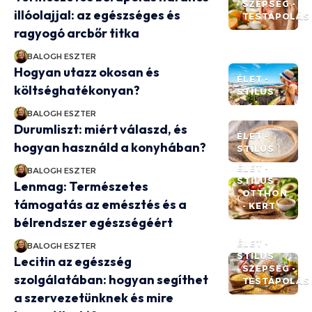
SZÉPSÉG -
illóolajjal: az egészséges és
TESTÁPOLÁS
ragyogó arcbőr titka
BALOGH ESZTER
Hogyan utazz okosan és
ÉLET -
költséghatékonyan?
STÍLUS
BALOGH ESZTER
Durumliszt: miért válaszd, és
ÉLET -
hogyan használd a konyhában?
STÍLUS
ÉLET -
BALOGH ESZTER
STÍLUS
Lenmag: Természetes
OTTHON
támogatás az emésztés és a
- KERT
bélrendszer egészségéért
ÉLET -
BALOGH ESZTER
STÍLUS
Lecitin az egészség
SZÉPSÉG -
szolgálatában: hogyan segíthet
TESTÁPOLÁS
a szervezetünknek és mire