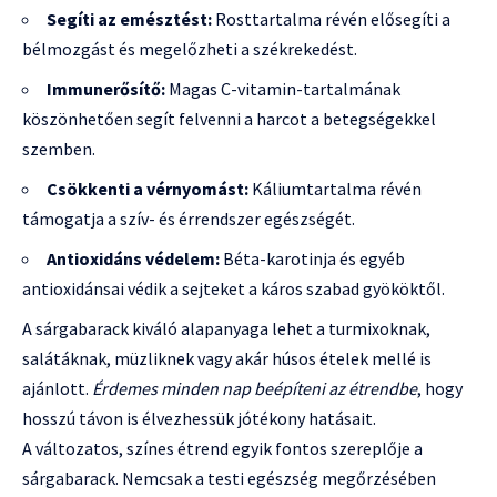
Segíti az emésztést:
Rosttartalma révén elősegíti a
bélmozgást és megelőzheti a székrekedést.
Immunerősítő:
Magas C-vitamin-tartalmának
köszönhetően segít felvenni a harcot a betegségekkel
szemben.
Csökkenti a vérnyomást:
Káliumtartalma révén
támogatja a szív- és érrendszer egészségét.
Antioxidáns védelem:
Béta-karotinja és egyéb
antioxidánsai védik a sejteket a káros szabad gyököktől.
A sárgabarack kiváló alapanyaga lehet a turmixoknak,
salátáknak, müzliknek vagy akár húsos ételek mellé is
ajánlott.
Érdemes minden nap beépíteni az étrendbe
, hogy
hosszú távon is élvezhessük jótékony hatásait.
A változatos, színes étrend egyik fontos szereplője a
sárgabarack. Nemcsak a testi egészség megőrzésében