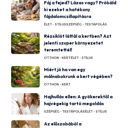
Fáj a fejed? Lázas vagy? Próbáld
ki ezeket a hatékony
fájdalomcsillapításra
ÉLET - STÍLUS
SZÉPSÉG - TESTÁPOLÁS
Rézsiklót láttál a kertben? Azt
jelenti szuper környezetet
teremtettél!
OTTHON - KERT
ÉLET - STÍLUS
Miért jó ha van egy
málnabokrunk a kert végében?
OTTHON - KERT
Hajhullás ellen: A gyökerektől a
hajvégekig tartó megoldás
SZÉPSÉG - TESTÁPOLÁS
ÉLET - STÍLUS
Az előszobából a