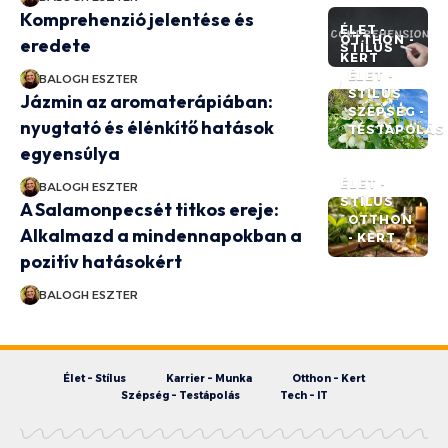
Komprehenzió jelentése és
ÉLET -
OTTHON -
eredete
STÍLUS
KERT
ÉLET -
BALOGH ESZTER
STÍLUS
Jázmin az aromaterápiában:
SZÉPSÉG -
nyugtató és élénkítő hatások
TESTÁPOLÁS
egyensúlya
ÉLET -
BALOGH ESZTER
STÍLUS
A Salamonpecsét titkos ereje:
OTTHON
Alkalmazd a mindennapokban a
- KERT
pozitív hatásokért
BALOGH ESZTER
Élet – Stílus
Karrier – Munka
Otthon – Kert
Szépség – Testápolás
Tech – IT