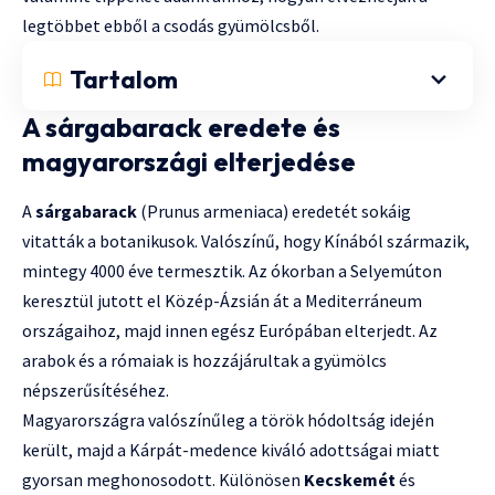
legtöbbet ebből a csodás gyümölcsből.
Tartalom
A sárgabarack eredete és
magyarországi elterjedése
A
sárgabarack
(Prunus armeniaca) eredetét sokáig
vitatták a botanikusok. Valószínű, hogy Kínából származik,
mintegy 4000 éve termesztik. Az ókorban a Selyemúton
keresztül jutott el Közép-Ázsián át a Mediterráneum
országaihoz, majd innen egész Európában elterjedt. Az
arabok és a rómaiak is hozzájárultak a gyümölcs
népszerűsítéséhez.
Magyarországra valószínűleg a török hódoltság idején
került, majd a Kárpát-medence kiváló adottságai miatt
gyorsan meghonosodott. Különösen
Kecskemét
és