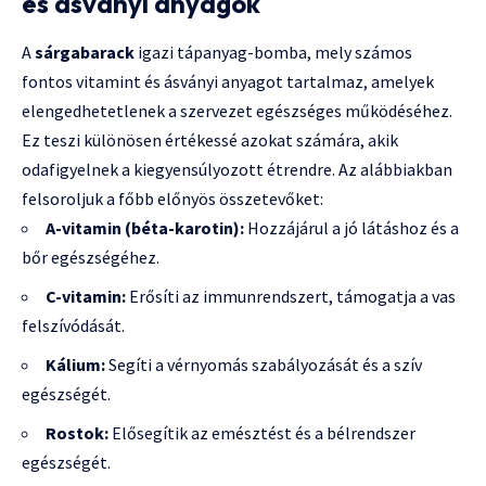
és ásványi anyagok
A
sárgabarack
igazi tápanyag-bomba, mely számos
fontos vitamint és ásványi anyagot tartalmaz, amelyek
elengedhetetlenek a szervezet egészséges működéséhez.
Ez teszi különösen értékessé azokat számára, akik
odafigyelnek a kiegyensúlyozott étrendre. Az alábbiakban
felsoroljuk a főbb előnyös összetevőket:
A-vitamin (béta-karotin):
Hozzájárul a jó látáshoz és a
bőr egészségéhez.
C-vitamin:
Erősíti az immunrendszert, támogatja a vas
felszívódását.
Kálium:
Segíti a vérnyomás szabályozását és a szív
egészségét.
Rostok:
Elősegítik az emésztést és a bélrendszer
egészségét.