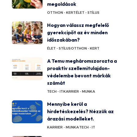
megoldások
OTTHON - KERT
ÉLET - STÍLUS
Hogyan válassz megfelelő
gyerekcipőt az év minden
időszakában?
ÉLET - STÍLUS
OTTHON - KERT
A Temu megháromszorozta a
proaktív szellemitulajdon-
védelembe bevont márkák
számát
TECH - IT
KARRIER - MUNKA
Mennyibe kerül a
hirdetéskezelés? Nézzük az
árazási modelleket.
KARRIER - MUNKA
TECH - IT