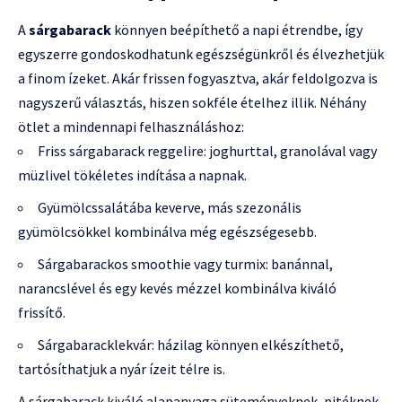
A
sárgabarack
könnyen beépíthető a napi étrendbe, így
egyszerre gondoskodhatunk egészségünkről és élvezhetjük
a finom ízeket. Akár frissen fogyasztva, akár feldolgozva is
nagyszerű választás, hiszen sokféle ételhez illik. Néhány
ötlet a mindennapi felhasználáshoz:
Friss sárgabarack reggelire: joghurttal, granolával vagy
müzlivel tökéletes indítása a napnak.
Gyümölcssalátába keverve, más szezonális
gyümölcsökkel kombinálva még egészségesebb.
Sárgabarackos smoothie vagy turmix: banánnal,
narancslével és egy kevés mézzel kombinálva kiváló
frissítő.
Sárgabaracklekvár: házilag könnyen elkészíthető,
tartósíthatjuk a nyár ízeit télre is.
A sárgabarack kiváló alapanyaga süteményeknek, pitéknek,