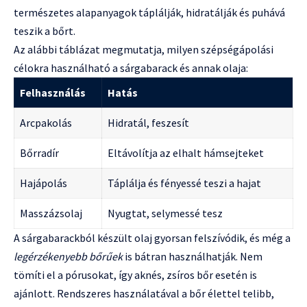
természetes alapanyagok táplálják, hidratálják és puhává
teszik a bőrt.
Az alábbi táblázat megmutatja, milyen szépségápolási
célokra használható a sárgabarack és annak olaja:
Felhasználás
Hatás
Arcpakolás
Hidratál, feszesít
Bőrradír
Eltávolítja az elhalt hámsejteket
Hajápolás
Táplálja és fényessé teszi a hajat
Masszázsolaj
Nyugtat, selymessé tesz
A sárgabarackból készült olaj gyorsan felszívódik, és még a
legérzékenyebb bőrűek
is bátran használhatják. Nem
tömíti el a pórusokat, így aknés, zsíros bőr esetén is
ajánlott. Rendszeres használatával a bőr élettel telibb,