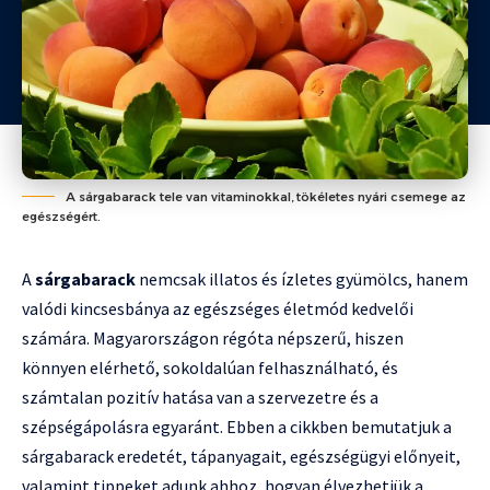
A sárgabarack tele van vitaminokkal, tökéletes nyári csemege az
egészségért.
A
sárgabarack
nemcsak illatos és ízletes gyümölcs, hanem
valódi kincsesbánya az egészséges életmód kedvelői
számára. Magyarországon régóta népszerű, hiszen
könnyen elérhető, sokoldalúan felhasználható, és
számtalan pozitív hatása van a szervezetre és a
szépségápolásra egyaránt. Ebben a cikkben bemutatjuk a
sárgabarack eredetét, tápanyagait, egészségügyi előnyeit,
valamint tippeket adunk ahhoz, hogyan élvezhetjük a