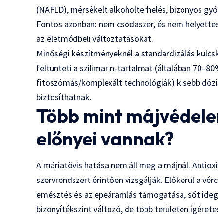
(NAFLD), mérsékelt alkoholterhelés, bizonyos gyó
Fontos azonban: nem csodaszer, és nem helyettesít
az életmódbeli változtatásokat.
Minőségi készítményeknél a standardizálás kulcs
feltünteti a szilimarin-tartalmat (általában 70–80
fitoszómás/komplexált technológiák) kisebb dózis
biztosíthatnak.
Több mint májvédele
előnyei vannak?
A máriatövis hatása nem áll meg a májnál. Antioxid
szervrendszert érintően vizsgálják. Előkerül a vér
emésztés és az epeáramlás támogatása, sőt idegr
bizonyítékszint változó, de több területen ígérete