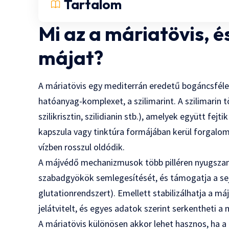
Tartalom
Mi az a máriatövis, é
májat?
A máriatövis egy mediterrán eredetű bogáncsféle
hatóanyag-komplexet, a szilimarint. A szilimarin tö
szilikrisztin, szilidianin stb.), amelyek együtt fe
kapszula vagy tinktúra formájában kerül forgalomb
vízben rosszul oldódik.
A májvédő mechanizmusok több pilléren nyugszanak.
szabadgyökök semlegesítését, és támogatja a sej
glutationrendszert). Emellett stabilizálhatja a m
jelátvitelt, és egyes adatok szerint serkentheti a
A máriatövis különösen akkor lehet hasznos, ha a 