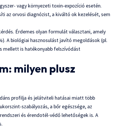
gyszer- vagy környezeti toxin-expozíció esetén.
i az orvosi diagnózist, a kiváltó ok kezelését, sem
kérdés. Érdemes olyan formulát választani, amely
%). A biológiai hasznosulást javító megoldások (pl.
 mellett is hatékonyabb felszívódást
m: milyen plusz
áns profilja és jelátviteli hatásai miatt több
cukorszint-szabályozás, a bőr egészsége, az
endszeri és érendotél-védő lehetőségek is. A
s.