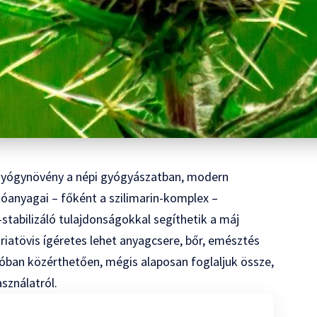
 gyógynövény a népi gyógyászatban, modern
tóanyagai – főként a szilimarin-komplex –
tabilizáló tulajdonságokkal segíthetik a máj
riatövis ígéretes lehet anyagcsere, bőr, emésztés
tóban közérthetően, mégis alaposan foglaljuk össze,
sználatról.