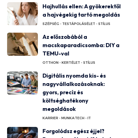
Hajhullás ellen: A gyökerektől
a hajvégekig tartó megoldás
SZÉPSÉG - TESTÁPOLÁS
ÉLET - STÍLUS
Az előszobából a
macskaparadicsomba: DIY a
TEMU-val
OTTHON - KERT
ÉLET - STÍLUS
Digitális nyomda kis- és
nagyvállalkozásoknak:
gyors, precíz és
költséghatékony
megoldások
KARRIER - MUNKA
TECH - IT
Forgolódsz egész éjjel?