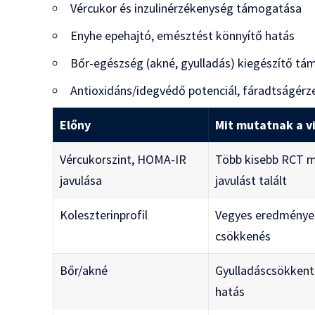
Vércukor és inzulinérzékenység támogatása
Enyhe epehajtó, emésztést könnyítő hatás
Bőr-egészség (akné, gyulladás) kiegészítő t
Antioxidáns/idegvédő potenciál, fáradtságérz
Előny
Mit mutatnak a v
Vércukorszint, HOMA-IR
Több kisebb RCT m
javulása
javulást talált
Koleszterinprofil
Vegyes eredmények
csökkenés
Bőr/akné
Gyulladáscsökkent
hatás