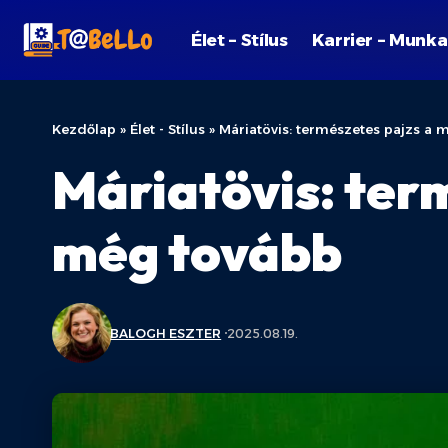
Élet – Stílus
Karrier – Munka
Kezdőlap
»
Élet - Stílus
»
Máriatövis: természetes pajzs a 
Máriatövis: ter
még tovább
BALOGH ESZTER
2025.08.19.