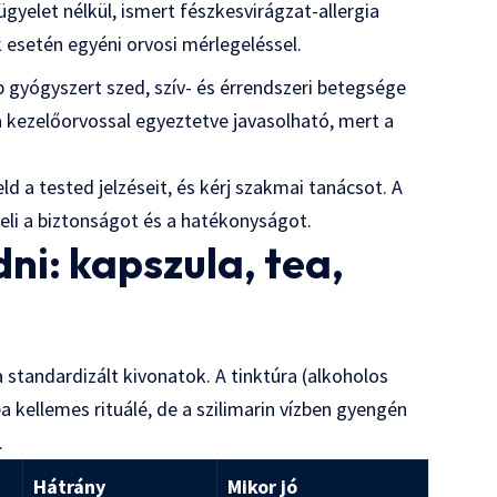
gyelet nélkül, ismert fészkesvirágzat-allergia
 esetén egyéni orvosi mérlegeléssel.
b gyógyszert szed, szív- és érrendszeri betegsége
a kezelőorvossal egyeztetve javasolható, mert a
ld a tested jelzéseit, és kérj szakmai tanácsot. A
eli a biztonságot és a hatékonyságot.
i: kapszula, tea,
a standardizált kivonatok. A tinktúra (alkoholos
ea kellemes rituálé, de a szilimarin vízben gyengén
.
Hátrány
Mikor jó