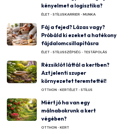
kényelmet a logisztika?
ÉLET - STÍLUS
KARRIER - MUNKA
Fáj a fejed? Lázas vagy?
Próbáld ki ezeket a hatékony
fájdalomcsillapításra
ÉLET - STÍLUS
SZÉPSÉG - TESTÁPOLÁS
Rézsiklót láttál a kertben?
Azt jelenti szuper
környezetet teremtettél!
OTTHON - KERT
ÉLET - STÍLUS
Miért jó ha van egy
málnabokrunk a kert
végében?
OTTHON - KERT