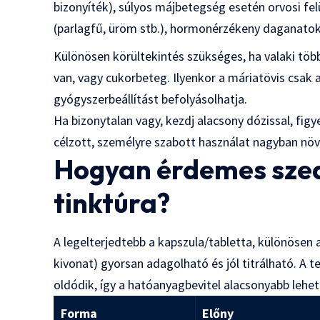
bizonyíték), súlyos májbetegség esetén orvosi felü
(parlagfű, üröm stb.), hormonérzékeny daganatok
Különösen körültekintés szükséges, ha valaki töb
van, vagy cukorbeteg. Ilyenkor a máriatövis csak 
gyógyszerbeállítást befolyásolhatja.
Ha bizonytalan vagy, kezdj alacsony dózissal, figye
célzott, személyre szabott használat nagyban növ
Hogyan érdemes szedn
tinktúra?
A legelterjedtebb a kapszula/tabletta, különösen 
kivonat) gyorsan adagolható és jól titrálható. A t
oldódik, így a hatóanyagbevitel alacsonyabb lehet
Forma
Előny