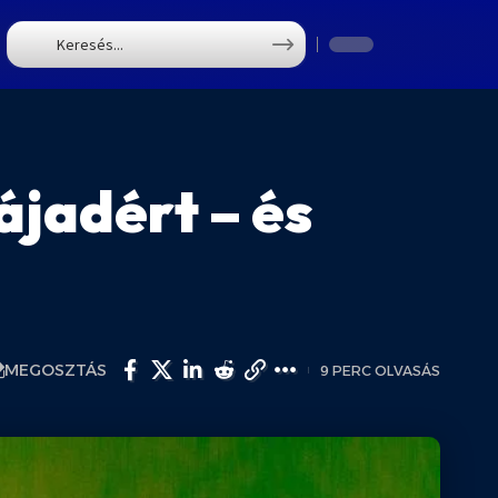
T
ájadért – és
MEGOSZTÁS
9 PERC OLVASÁS