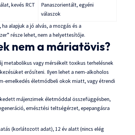
nálat, kevés RCT
Panaszorientált, egyéni
válaszok
 ha alapjuk a jó alvás, a mozgás és a
er” része lehet, nem a helyettesítője.
nek nem a máriatövis?
áj metabolikus vagy mérsékelt toxikus terhelésnek
ekezésüket erősíteni. Ilyen lehet a nem-alkoholos
im-emelkedés életmódbeli okok miatt, vagy étrendi
elkedett májenzimek életmóddal összefüggésben,
egeneráció, emésztési teltségérzet, epepangásra
ás (korlátozott adat), 12 év alatt (nincs elég