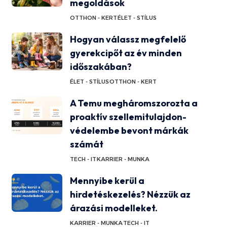
megoldások
OTTHON - KERT
ÉLET - STÍLUS
Hogyan válassz megfelelő
gyerekcipőt az év minden
időszakában?
ÉLET - STÍLUS
OTTHON - KERT
A Temu megháromszorozta a
proaktív szellemitulajdon-
védelembe bevont márkák
számát
TECH - IT
KARRIER - MUNKA
Mennyibe kerül a
hirdetéskezelés? Nézzük az
árazási modelleket.
KARRIER - MUNKA
TECH - IT