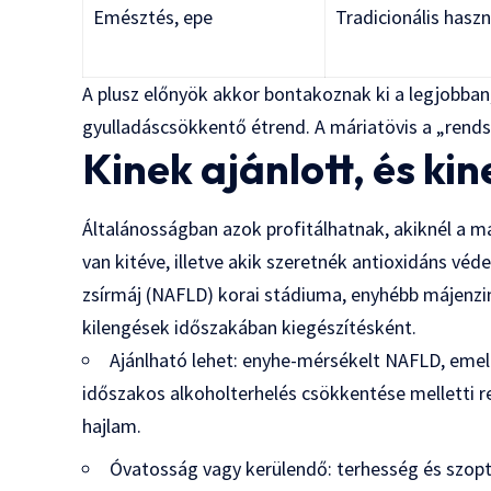
Emésztés, epe
Tradicionális hasz
A plusz előnyök akkor bontakoznak ki a legjobban,
gyulladáscsökkentő étrend. A máriatövis a „rendsz
Kinek ajánlott, és ki
Általánosságban azok profitálhatnak, akiknél a m
van kitéve, illetve akik szeretnék antioxidáns véd
zsírmáj (NAFLD) korai stádiuma, enyhébb májenz
kilengések időszakában kiegészítésként.
Ajánlható lehet: enyhe-mérsékelt NAFLD, em
időszakos alkoholterhelés csökkentése melletti r
hajlam.
Óvatosság vagy kerülendő: terhesség és szoptat