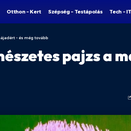
Otthon – Kert
Szépség – Testápolás
Tech – I
májadért – és még tovább
mészetes pajzs a m