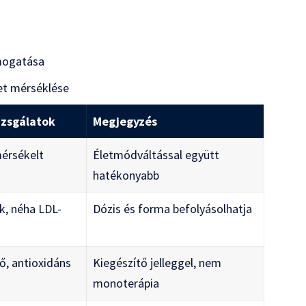
ámogatása
et mérséklése
izsgálatok
Megjegyzés
érsékelt
Életmódváltással együtt
hatékonyabb
, néha LDL-
Dózis és forma befolyásolhatja
ő, antioxidáns
Kiegészítő jelleggel, nem
monoterápia