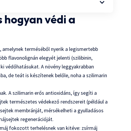
s hogyan védi a
, amelynek terméséből nyerik a legismertebb
bb flavonolignán elegyét jelenti (szilibinin,
jtik ki védőhatásukat. A növény leggyakrabban
a, de teát is készítenek belőle, noha a szilimarin
 A szilimarin erős antioxidáns, így segíti a
tek természetes védekező rendszereit (például a
ájsejtek membránját, mérsékelheti a gyulladásos
 májsejtek regenerációját.
máj fokozott terhelésnek van kitéve: zsírmáj