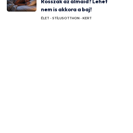
Rosszak az álmaid? Lehet
nem is akkora a baj!
ÉLET - STÍLUS
OTTHON - KERT