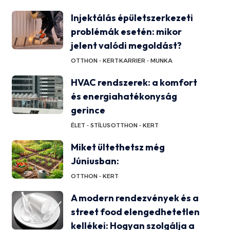
Injektálás épületszerkezeti
problémák esetén: mikor
jelent valódi megoldást?
OTTHON - KERT
KARRIER - MUNKA
HVAC rendszerek: a komfort
és energiahatékonyság
gerince
ÉLET - STÍLUS
OTTHON - KERT
Miket ültethetsz még
Júniusban:
OTTHON - KERT
A modern rendezvények és a
street food elengedhetetlen
kellékei: Hogyan szolgálja a