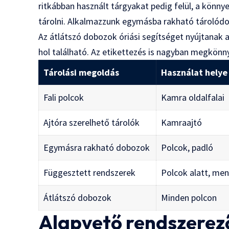
ritkábban használt tárgyakat pedig felül, a kön
tárolni. Alkalmazzunk egymásba rakható tárolódo
Az átlátszó dobozok óriási segítséget nyújtanak a
hol található. Az etikettezés is nagyban megkönny
Tárolási megoldás
Használat helye
Fali polcok
Kamra oldalfalai
Ajtóra szerelhető tárolók
Kamraajtó
Egymásra rakható dobozok
Polcok, padló
Függesztett rendszerek
Polcok alatt, me
Átlátszó dobozok
Minden polcon
Alapvető rendszerez