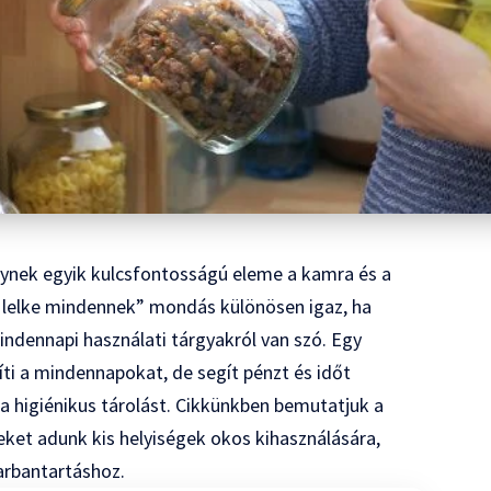
elynek egyik kulcsfontosságú eleme a kamra és a
 a lelke mindennek” mondás különösen igaz, ha
mindennapi használati tárgyakról van szó. Egy
 a mindennapokat, de segít pénzt és időt
i a higiénikus tárolást. Cikkünkben bemutatjuk a
eket adunk kis helyiségek okos kihasználására,
arbantartáshoz.