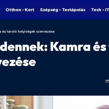
Otthon – Kert
Szépség – Testápolás
Tech – I
 és tároló helyiségek szervezése
ndennek: Kamra és 
vezése