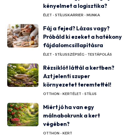
kényelmet a logisztika?
ÉLET - STÍLUS
KARRIER - MUNKA
Fáj a fejed? Lázas vagy?
Próbáld ki ezeket a hatékony
fájdalomcsillapításra
ÉLET - STÍLUS
SZÉPSÉG - TESTÁPOLÁS
Rézsiklót láttál a kertben?
Azt jelenti szuper
környezetet teremtettél!
OTTHON - KERT
ÉLET - STÍLUS
Miért jó ha van egy
málnabokrunk a kert
végében?
OTTHON - KERT