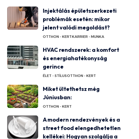
Injektálás épületszerkezeti
problémák esetén: mikor
jelent valódi megoldást?
OTTHON - KERT
KARRIER - MUNKA
HVAC rendszerek: a komfort
és energiahatékonyság
gerince
ÉLET - STÍLUS
OTTHON - KERT
Miket ültethetsz még
Júniusban:
OTTHON - KERT
A modern rendezvények és a
street food elengedhetetlen
kellékei: Hogyan szolgálja a