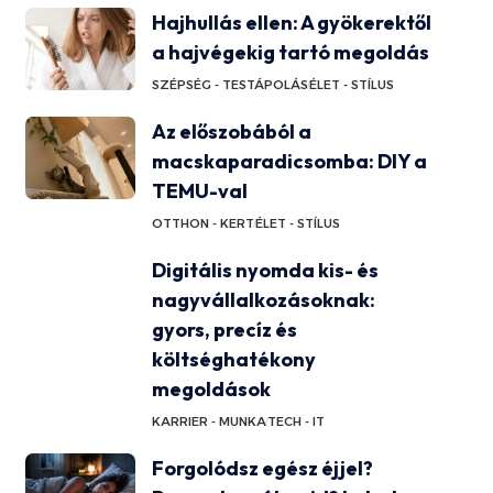
Hajhullás ellen: A gyökerektől
a hajvégekig tartó megoldás
SZÉPSÉG - TESTÁPOLÁS
ÉLET - STÍLUS
Az előszobából a
macskaparadicsomba: DIY a
TEMU-val
OTTHON - KERT
ÉLET - STÍLUS
Digitális nyomda kis- és
nagyvállalkozásoknak:
gyors, precíz és
költséghatékony
megoldások
KARRIER - MUNKA
TECH - IT
Forgolódsz egész éjjel?