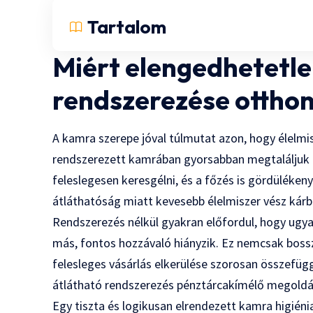
Tartalom
Miért elengedhetetl
rendszerezése ottho
A kamra szerepe jóval túlmutat azon, hogy élelmi
rendszerezett kamrában gyorsabban megtaláljuk a
feleslegesen keresgélni, és a főzés is gördüléke
átláthatóság miatt kevesebb élelmiszer vész kárba,
Rendszerezés nélkül gyakran előfordul, hogy ugy
más, fontos hozzávaló hiányzik. Ez nemcsak boss
felesleges vásárlás elkerülése szorosan összefüg
átlátható rendszerezés pénztárcakímélő megoldá
Egy tiszta és logikusan elrendezett kamra higiéni