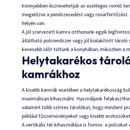
könnyebben észrevehetjük az esetleges romló termé
megelőzve a penészesedést vagy rovarfertőzést. A
helyén van.
A jól szervezett kamra otthonunk egyik legfontos
átlátható polcrendszer vagy jól kialakított tároló
kevesebb időt töltünk a konyhában, miközben a 
Helytakarékos tárolás
kamrákhoz
A kisebb kamrák esetében a helytakarékosság ku
maximálisan kihasználni. Használjunk felakasztha
valamint több szintes tárolókat, hogy mindent pra
például fűszernövényeket vagy kisebb eszközöket
A vertikális tér kihasználása is fontos: a polcoka