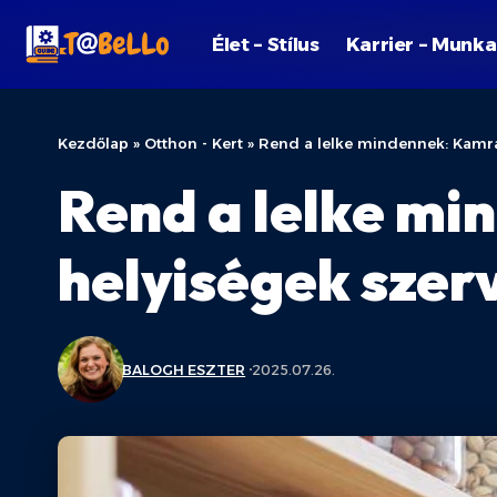
Élet – Stílus
Karrier – Munka
Kezdőlap
»
Otthon - Kert
»
Rend a lelke mindennek: Kamra
Rend a lelke mi
helyiségek szer
BALOGH ESZTER
2025.07.26.