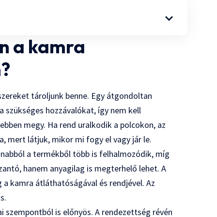
en a kamra
n?
szereket tároljunk benne. Egy átgondoltan
 szükséges hozzávalókat, így nem kell
nyebben megy. Ha rend uralkodik a polcokon, az
 mert látjuk, mikor mi fogy el vagy jár le.
anabból a termékből több is felhalmozódik, míg
zantó, hanem anyagilag is megterhelő lehet. A
g a kamra átláthatóságával és rendjével. Az
s.
ai szempontból is előnyös. A rendezettség révén