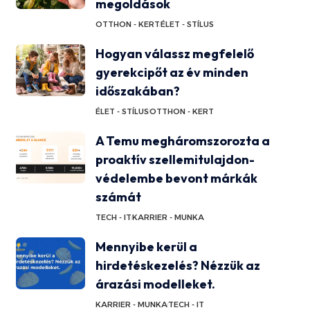
megoldások
OTTHON - KERT
ÉLET - STÍLUS
Hogyan válassz megfelelő
gyerekcipőt az év minden
időszakában?
ÉLET - STÍLUS
OTTHON - KERT
A Temu megháromszorozta a
proaktív szellemitulajdon-
védelembe bevont márkák
számát
TECH - IT
KARRIER - MUNKA
Mennyibe kerül a
hirdetéskezelés? Nézzük az
árazási modelleket.
KARRIER - MUNKA
TECH - IT