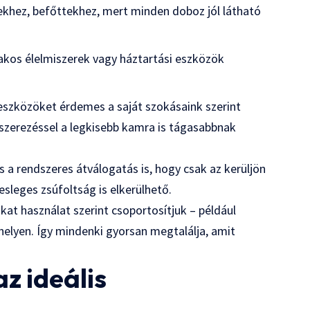
vekhez, befőttekhez, mert minden doboz jól látható
sakos élelmiszerek vagy háztartási eszközök
eszközöket érdemes a saját szokásaink szerint
dszerezéssel a legkisebb kamra is tágasabbnak
 a rendszeres átválogatás is, hogy csak az kerüljön
esleges zsúfoltság is elkerülhető.
at használat szerint csoportosítjuk – például
 helyen. Így mindenki gyorsan megtalálja, amit
z ideális