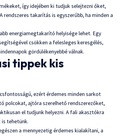
keket, így idejében ki tudjuk selejtezni őket,
 rendszeres takarítás is egyszerűbb, ha minden a
abb energiamegtakarító helyisége lehet. Egy
 segítségével csökken a felesleges keresgélés,
mindennapok gördülékenyebbé válnak.
i tippek kis
lcsfontosságú, ezért érdemes minden sarkot
tó polcokat, ajtóra szerelhető rendszerezőket,
ktikusan el tudjunk helyezni. A fali akasztókra
 is tehetünk.
t egészen a mennyezetig érdemes kialakítani, a