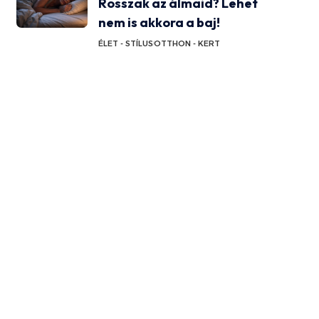
Rosszak az álmaid? Lehet
nem is akkora a baj!
ÉLET - STÍLUS
OTTHON - KERT