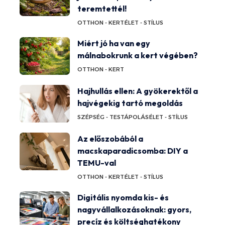
teremtettél!
OTTHON - KERT
ÉLET - STÍLUS
Miért jó ha van egy
málnabokrunk a kert végében?
OTTHON - KERT
Hajhullás ellen: A gyökerektől a
hajvégekig tartó megoldás
SZÉPSÉG - TESTÁPOLÁS
ÉLET - STÍLUS
Az előszobából a
macskaparadicsomba: DIY a
TEMU-val
OTTHON - KERT
ÉLET - STÍLUS
Digitális nyomda kis- és
nagyvállalkozásoknak: gyors,
precíz és költséghatékony