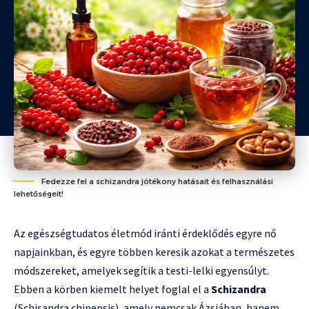
Fedezze fel a schizandra jótékony hatásait és felhasználási
lehetőségeit!
Az egészségtudatos életmód iránti érdeklődés egyre nő
napjainkban, és egyre többen keresik azokat a természetes
módszereket, amelyek segítik a testi-lelki egyensúlyt.
Ebben a körben kiemelt helyet foglal el a
Schizandra
(Schisandra chinensis), amely nemcsak Ázsiában, hanem