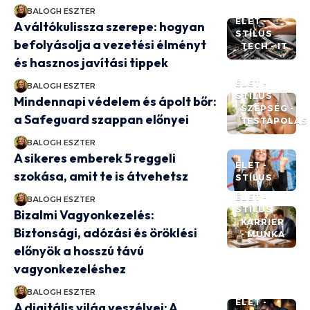
BALOGH ESZTER
ÉLET -
A váltókulissza szerepe: hogyan
STÍLUS
befolyásolja a vezetési élményt
TECH - IT
és hasznos javítási tippek
ÉLET -
BALOGH ESZTER
STÍLUS
Mindennapi védelem és ápolt bőr:
SZÉPSÉG -
a Safeguard szappan előnyei
TESTÁPOLÁS
BALOGH ESZTER
A sikeres emberek 5 reggeli
ÉLET -
szokása, amit te is átvehetsz
STÍLUS
ÉLET -
BALOGH ESZTER
STÍLUS
Bizalmi Vagyonkezelés:
KARRIER
Biztonsági, adózási és öröklési
- MUNKA
előnyök a hosszú távú
vagyonkezeléshez
BALOGH ESZTER
ÉLET -
A digitális világ veszélyei: A