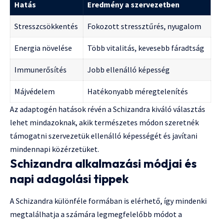
Hatás
Eredmény a szervezetben
Stresszcsökkentés
Fokozott stressztűrés, nyugalom
Energia növelése
Több vitalitás, kevesebb fáradtság
Immunerősítés
Jobb ellenálló képesség
Májvédelem
Hatékonyabb méregtelenítés
Az adaptogén hatások révén a Schizandra kiváló választás
lehet mindazoknak, akik természetes módon szeretnék
támogatni szervezetük ellenálló képességét és javítani
mindennapi közérzetüket.
Schizandra alkalmazási módjai és
napi adagolási tippek
A Schizandra különféle formában is elérhető, így mindenki
megtalálhatja a számára legmegfelelőbb módot a