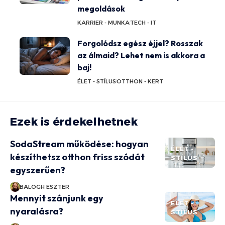
megoldások
KARRIER - MUNKA
TECH - IT
Forgolódsz egész éjjel? Rosszak
az álmaid? Lehet nem is akkora a
baj!
ÉLET - STÍLUS
OTTHON - KERT
Ezek is érdekelhetnek
SodaStream működése: hogyan
ÉLET -
készíthetsz otthon friss szódát
STÍLUS
egyszerűen?
BALOGH ESZTER
Mennyit szánjunk egy
ÉLET -
nyaralásra?
STÍLUS