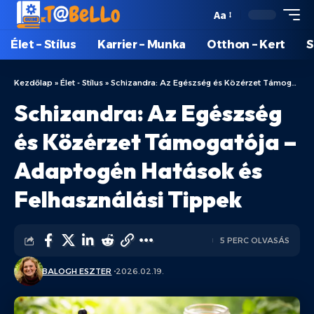
Aa
Élet – Stílus
Karrier – Munka
Otthon – Kert
S
Kezdőlap
»
Élet - Stílus
»
Schizandra: Az Egészség és Közérzet Támogatója – Adaptogén Hatások és Felhasználási Tippek
Schizandra: Az Egészség
és Közérzet Támogatója –
Adaptogén Hatások és
Felhasználási Tippek
5 PERC OLVASÁS
BALOGH ESZTER
2026.02.19.