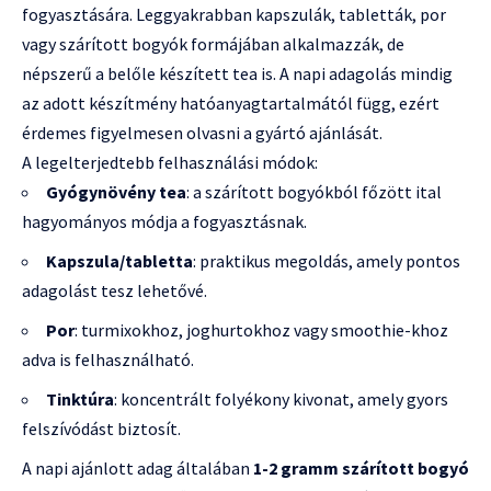
fogyasztására. Leggyakrabban kapszulák, tabletták, por
vagy szárított bogyók formájában alkalmazzák, de
népszerű a belőle készített tea is. A napi adagolás mindig
az adott készítmény hatóanyagtartalmától függ, ezért
érdemes figyelmesen olvasni a gyártó ajánlását.
A legelterjedtebb felhasználási módok:
Gyógynövény tea
: a szárított bogyókból főzött ital
hagyományos módja a fogyasztásnak.
Kapszula/tabletta
: praktikus megoldás, amely pontos
adagolást tesz lehetővé.
Por
: turmixokhoz, joghurtokhoz vagy smoothie-khoz
adva is felhasználható.
Tinktúra
: koncentrált folyékony kivonat, amely gyors
felszívódást biztosít.
A napi ajánlott adag általában
1-2 gramm szárított bogyó