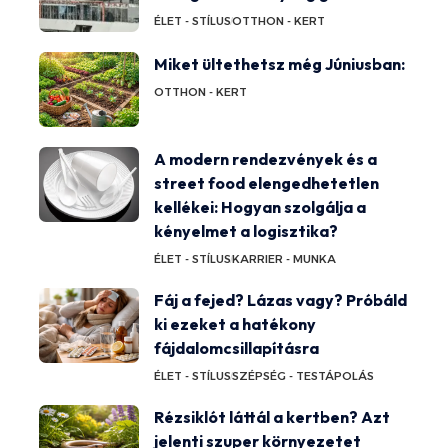
ÉLET - STÍLUS
OTTHON - KERT
Miket ültethetsz még Júniusban:
OTTHON - KERT
A modern rendezvények és a
street food elengedhetetlen
kellékei: Hogyan szolgálja a
kényelmet a logisztika?
ÉLET - STÍLUS
KARRIER - MUNKA
Fáj a fejed? Lázas vagy? Próbáld
ki ezeket a hatékony
fájdalomcsillapításra
ÉLET - STÍLUS
SZÉPSÉG - TESTÁPOLÁS
Rézsiklót láttál a kertben? Azt
jelenti szuper környezetet