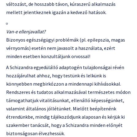
változást, de hosszabb távon, kúraszerű alkalmazás
mellett jelentkeznek igazán a kedvező hatások.
Van-e ellenjavallat?
Bizonyos egészségügyi problémák (pl. epilepszia, magas
vérnyomás) esetén nem javasolt a használata, ezért
minden esetben konzultáljunk orvossal!
A Schizandra egyedülálló adaptogén tulajdonságai révén
hozzájárulhat ahhoz, hogy testünk és lelkünk is
könnyebben megbirkózzon a mindennapi kihívásokkal.
Rendszeres és tudatos alkalmazásával természetes módon
támogathatjuk vitalitásunkat, ellenálló képességünket,
valamint általános jóllétünket. Mielőtt beépítenénk
étrendünkbe, mindig tájékozódjunk alaposan és kérjük ki
szakember tanácsát, hogy a Schizandra minden előnyét
biztonságosan élvezhessük.