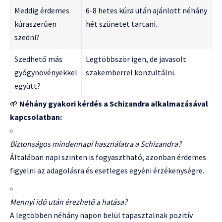
Meddig érdemes
6-8 hetes kúra után ajánlott néhány
kúraszerűen
hét szünetet tartani.
szedni?
Szedhető más
Legtöbbször igen, de javasolt
gyógynövényekkel
szakemberrel konzultálni.
együtt?
🌱
Néhány gyakori kérdés a Schizandra alkalmazásával
kapcsolatban:
Biztonságos mindennapi használatra a Schizandra?
Általában napi szinten is fogyasztható, azonban érdemes
figyelni az adagolásra és esetleges egyéni érzékenységre.
Mennyi idő után érezhető a hatása?
A legtöbben néhány napon belül tapasztalnak pozitív