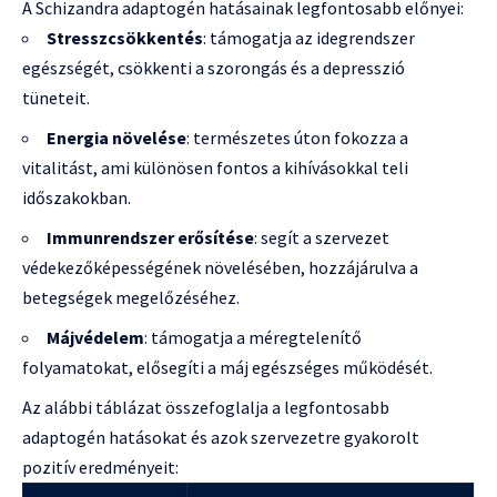
A Schizandra adaptogén hatásainak legfontosabb előnyei:
Stresszcsökkentés
: támogatja az idegrendszer
egészségét, csökkenti a szorongás és a depresszió
tüneteit.
Energia növelése
: természetes úton fokozza a
vitalitást, ami különösen fontos a kihívásokkal teli
időszakokban.
Immunrendszer erősítése
: segít a szervezet
védekezőképességének növelésében, hozzájárulva a
betegségek megelőzéséhez.
Májvédelem
: támogatja a méregtelenítő
folyamatokat, elősegíti a máj egészséges működését.
Az alábbi táblázat összefoglalja a legfontosabb
adaptogén hatásokat és azok szervezetre gyakorolt
pozitív eredményeit: