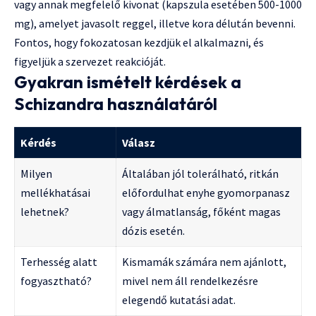
vagy annak megfelelő kivonat (kapszula esetében 500-1000
mg), amelyet javasolt reggel, illetve kora délután bevenni.
Fontos, hogy fokozatosan kezdjük el alkalmazni, és
figyeljük a szervezet reakcióját.
Gyakran ismételt kérdések a
Schizandra használatáról
Kérdés
Válasz
Milyen
Általában jól tolerálható, ritkán
mellékhatásai
előfordulhat enyhe gyomorpanasz
lehetnek?
vagy álmatlanság, főként magas
dózis esetén.
Terhesség alatt
Kismamák számára nem ajánlott,
fogyasztható?
mivel nem áll rendelkezésre
elegendő kutatási adat.