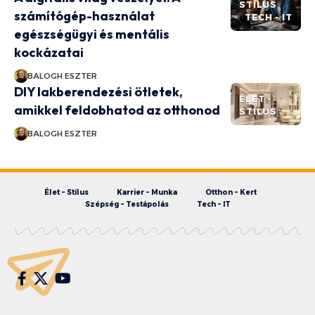
STÍLUS
számítógép-használat
TECH - IT
egészségügyi és mentális
kockázatai
BALOGH ESZTER
DIY lakberendezési ötletek,
ÉLET -
amikkel feldobhatod az otthonod
STÍLUS
BALOGH ESZTER
Élet – Stílus
Karrier – Munka
Otthon – Kert
Szépség – Testápolás
Tech – IT