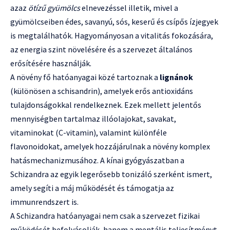
azaz
ötízű gyümölcs
elnevezéssel illetik, mivel a
gyümölcseiben édes, savanyú, sós, keserű és csípős ízjegyek
is megtalálhatók. Hagyományosan a vitalitás fokozására,
az energia szint növelésére és a szervezet általános
erősítésére használják.
A növény fő hatóanyagai közé tartoznak a
lignánok
(különösen a schisandrin), amelyek erős antioxidáns
tulajdonságokkal rendelkeznek. Ezek mellett jelentős
mennyiségben tartalmaz illóolajokat, savakat,
vitaminokat (C-vitamin), valamint különféle
flavonoidokat, amelyek hozzájárulnak a növény komplex
hatásmechanizmusához. A kínai gyógyászatban a
Schizandra az egyik legerősebb tonizáló szerként ismert,
amely segíti a máj működését és támogatja az
immunrendszert is.
A Schizandra hatóanyagai nem csak a szervezet fizikai
működését befolyásolják, hanem a mentális teljesítményt