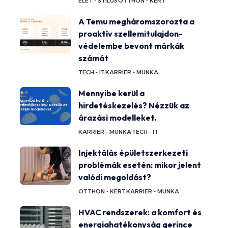
ÉLET - STÍLUS
OTTHON - KERT
A Temu megháromszorozta a
proaktív szellemitulajdon-
védelembe bevont márkák
számát
TECH - IT
KARRIER - MUNKA
Mennyibe kerül a
hirdetéskezelés? Nézzük az
árazási modelleket.
KARRIER - MUNKA
TECH - IT
Injektálás épületszerkezeti
problémák esetén: mikor jelent
valódi megoldást?
OTTHON - KERT
KARRIER - MUNKA
HVAC rendszerek: a komfort és
energiahatékonyság gerince