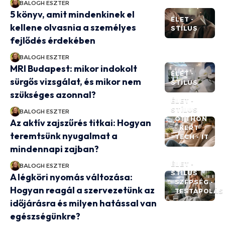
BALOGH ESZTER
5 könyv, amit mindenkinek el
ÉLET -
kellene olvasnia a személyes
STÍLUS
fejlődés érdekében
BALOGH ESZTER
MRI Budapest: mikor indokolt
ÉLET -
sürgős vizsgálat, és mikor nem
STÍLUS
szükséges azonnal?
ÉLET -
STÍLUS
BALOGH ESZTER
OTTHON
Az aktív zajszűrés titkai: Hogyan
- KERT
teremtsünk nyugalmat a
TECH - IT
mindennapi zajban?
ÉLET -
BALOGH ESZTER
STÍLUS
A légköri nyomás változása:
SZÉPSÉG -
Hogyan reagál a szervezetünk az
TESTÁPOLÁS
időjárásra és milyen hatással van
egészségünkre?