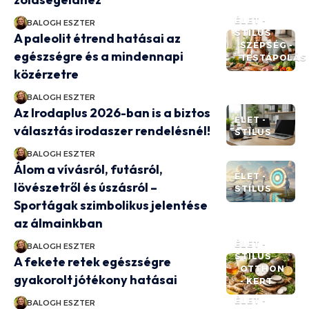
ÉLET -
BALOGH ESZTER
STÍLUS
A paleolit étrend hatásai az
SZÉPSÉG -
egészségre és a mindennapi
TESTÁPOLÁS
közérzetre
BALOGH ESZTER
Az Irodaplus 2026-ban is a biztos
ÉLET -
választás irodaszer rendelésnél!
STÍLUS
BALOGH ESZTER
Álom a vívásról, futásról,
ÉLET -
lövészetről és úszásról –
STÍLUS
Sportágak szimbolikus jelentése
az álmainkban
ÉLET -
BALOGH ESZTER
STÍLUS
A fekete retek egészségre
OTTHON
gyakorolt jótékony hatásai
- KERT
ÉLET -
BALOGH ESZTER