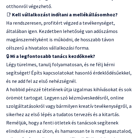
otthonról végezhető.
📑
Kell vállalkozást indítani a mellékállásomhoz?
Ha rendszeresen, profitért végzed a tevékenységet,
általában igen. Kezdetben lehetőség van adószámos
magánszemélyként is működni, de hosszabb távon
célszerű a hivatalos vállalkozási forma.
🔒
Mi a legfontosabb tanács kezdőknek?
Légy türelmes, tanulj folyamatosan, és ne félj kérni
segítséget! Építs kapcsolatokat hasonló érdeklődésűekkel,
és ne add fel az első nehézségnél.
A hobbid pénzzé tételének útja izgalmas kihívásokat és sok
örömöt tartogat. Legyen szó kézműveskedésről, online
szolgáltatásokról vagy bármilyen kreatív tevékenységről, a
sikerhez az első lépés a tudatos tervezés és a kitartás.
Reméljük, hogy a fenti ötletek és tanácsok segítenek
elindulni ezen az úton, és hamarosan te is megtapasztalod,