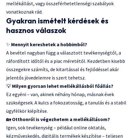
mellékállást, vagy összeférhetetlenségi szabályok
vonatkoznak rád.
Gyakran ismételt kérdések és
hasznos válaszok
✨
Mennyit kereshetek a hobbimból?
A bevétel nagyban függ a választott tevékenységtől, a
ráfordított időtől és a piac méretétől. Kezdetben kisebb
összegekre számíts, de kitartással és fejlődéssel akár
jelentős jövedelemre is szert tehetsz.
💡
Milyen gyorsan lehet mellékállásból főállás?
Ez egyéni – van, akinek néhány hónap, másnak évek
szükségesek. A kulcs a fokozatosság, a tanulás és a stabil
ügyfélkör kiépítése.
🏡
Otthonról is végezhetem a mellékállásom?
Igen, sok tevékenység – például online oktatás,
kézműveskedés, digitális termékek készítése – teljesen