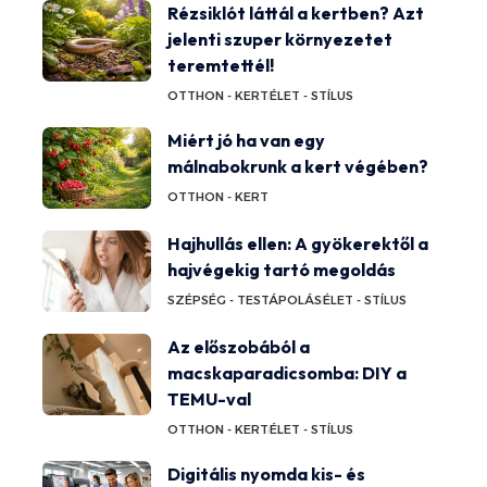
Rézsiklót láttál a kertben? Azt
jelenti szuper környezetet
teremtettél!
OTTHON - KERT
ÉLET - STÍLUS
Miért jó ha van egy
málnabokrunk a kert végében?
OTTHON - KERT
Hajhullás ellen: A gyökerektől a
hajvégekig tartó megoldás
SZÉPSÉG - TESTÁPOLÁS
ÉLET - STÍLUS
Az előszobából a
macskaparadicsomba: DIY a
TEMU-val
OTTHON - KERT
ÉLET - STÍLUS
Digitális nyomda kis- és