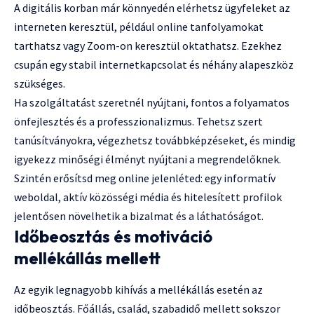
A digitális korban már könnyedén elérhetsz ügyfeleket az
interneten keresztül, például online tanfolyamokat
tarthatsz vagy Zoom-on keresztül oktathatsz. Ezekhez
csupán egy stabil internetkapcsolat és néhány alapeszköz
szükséges.
Ha szolgáltatást szeretnél nyújtani, fontos a folyamatos
önfejlesztés és a professzionalizmus. Tehetsz szert
tanúsítványokra, végezhetsz továbbképzéseket, és mindig
igyekezz minőségi élményt nyújtani a megrendelőknek.
Szintén erősítsd meg online jelenléted: egy informatív
weboldal, aktív közösségi média és hitelesített profilok
jelentősen növelhetik a bizalmat és a láthatóságot.
Időbeosztás és motiváció
mellékállás mellett
Az egyik legnagyobb kihívás a mellékállás esetén az
időbeosztás. Főállás, család, szabadidő mellett sokszor