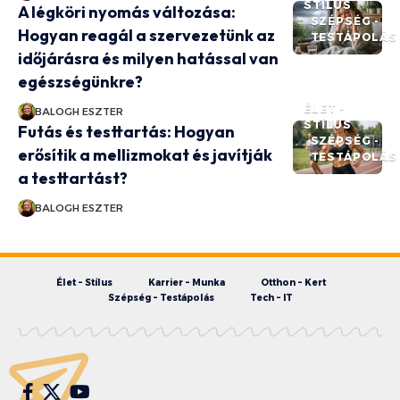
STÍLUS
A légköri nyomás változása:
SZÉPSÉG -
Hogyan reagál a szervezetünk az
TESTÁPOLÁS
időjárásra és milyen hatással van
egészségünkre?
ÉLET -
BALOGH ESZTER
STÍLUS
Futás és testtartás: Hogyan
SZÉPSÉG -
erősítik a mellizmokat és javítják
TESTÁPOLÁS
a testtartást?
BALOGH ESZTER
Élet – Stílus
Karrier – Munka
Otthon – Kert
Szépség – Testápolás
Tech – IT