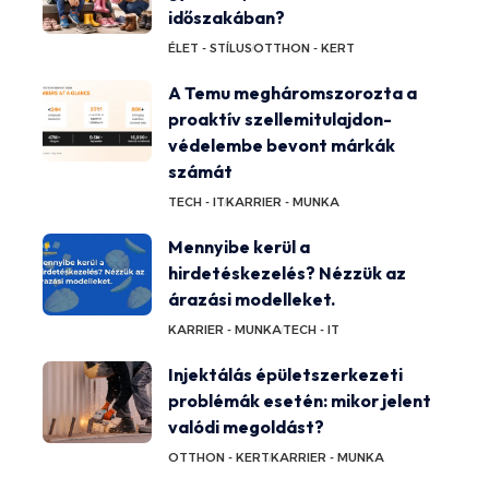
időszakában?
ÉLET - STÍLUS
OTTHON - KERT
A Temu megháromszorozta a
proaktív szellemitulajdon-
védelembe bevont márkák
számát
TECH - IT
KARRIER - MUNKA
Mennyibe kerül a
hirdetéskezelés? Nézzük az
árazási modelleket.
KARRIER - MUNKA
TECH - IT
Injektálás épületszerkezeti
problémák esetén: mikor jelent
valódi megoldást?
OTTHON - KERT
KARRIER - MUNKA