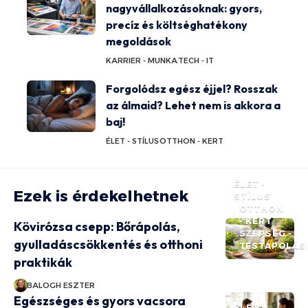
nagyvállalkozásoknak: gyors,
precíz és költséghatékony
megoldások
KARRIER - MUNKA
TECH - IT
Forgolódsz egész éjjel? Rosszak
az álmaid? Lehet nem is akkora a
baj!
ÉLET - STÍLUS
OTTHON - KERT
ÉLET -
Ezek is érdekelhetnek
STÍLUS
OTTHON
- KERT
Kövirózsa csepp: Bőrápolás,
SZÉPSÉG -
gyulladáscsökkentés és otthoni
TESTÁPOLÁS
praktikák
BALOGH ESZTER
Egészséges és gyors vacsora
ÉLET -