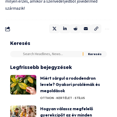
milyen érzés, amikor a szenvedélyedből jövedelmed
származik!
Keresés
Legfrissebb bejegyzések
Miért sárgul a rododendron
levele? Gyakori problémák és
megoldások
OTTHON - KERT
ÉLET - STÍLUS
Hogyan válassz megfelelő
gyerekcipőt az év minden