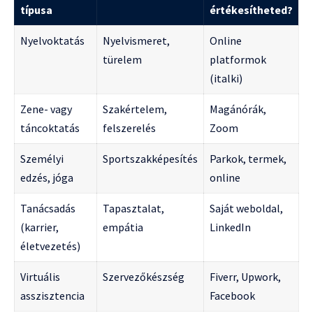
típusa
értékesítheted?
Nyelvoktatás
Nyelvismeret,
Online
türelem
platformok
(italki)
Zene- vagy
Szakértelem,
Magánórák,
táncoktatás
felszerelés
Zoom
Személyi
Sportszakképesítés
Parkok, termek,
edzés, jóga
online
Tanácsadás
Tapasztalat,
Saját weboldal,
(karrier,
empátia
LinkedIn
életvezetés)
Virtuális
Szervezőkészség
Fiverr, Upwork,
asszisztencia
Facebook