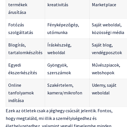
termékek
kreativitás
Marketplace
árusítása
Fotózás
Fényképezőgép,
Saját weboldal,
szolgáltatás
utómunka
közösségi média
Blogírás,
Íráskészség,
Saját blog,
tartalomkészítés
weboldal
vendégposztok
Egyedi
Gyöngyök,
Művészpiacok,
ékszerkészítés
szerszámok
webshopok
Online
Szakértelem,
Udemy, saját
tanfolyamok
kamera/mikrofon
weboldal
indítása
Ezek az ötletek csak a jéghegy csúcsát jelentik. Fontos,
hogy megtaláld, mi illik a személyiségedhez és
élethelyzetedhez, valamint vegyél figyelembe minden