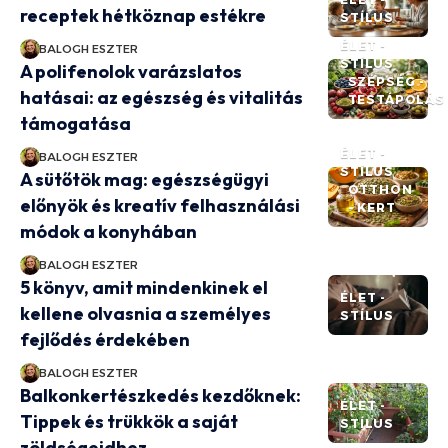
receptek hétköznap estékre
STÍLUS
ÉLET -
BALOGH ESZTER
STÍLUS
A polifenolok varázslatos
SZÉPSÉG -
hatásai: az egészség és vitalitás
TESTÁPOLÁS
támogatása
ÉLET -
BALOGH ESZTER
STÍLUS
A sütőtök mag: egészségügyi
OTTHON
előnyök és kreatív felhasználási
- KERT
módok a konyhában
BALOGH ESZTER
5 könyv, amit mindenkinek el
ÉLET -
kellene olvasnia a személyes
STÍLUS
fejlődés érdekében
BALOGH ESZTER
Balkonkertészkedés kezdőknek:
ÉLET -
Tippek és trükkök a saját
STÍLUS
zöldségeidhez