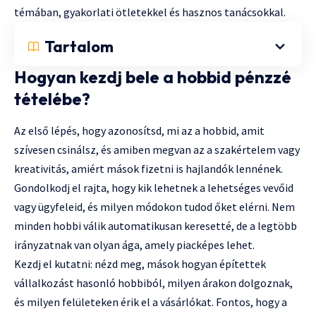
témában, gyakorlati ötletekkel és hasznos tanácsokkal.
Tartalom
Hogyan kezdj bele a hobbid pénzzé
tételébe?
Az első lépés, hogy azonosítsd, mi az a hobbid, amit
szívesen csinálsz, és amiben megvan az a szakértelem vagy
kreativitás, amiért mások fizetni is hajlandók lennének.
Gondolkodj el rajta, hogy kik lehetnek a lehetséges vevőid
vagy ügyfeleid, és milyen módokon tudod őket elérni. Nem
minden hobbi válik automatikusan keresetté, de a legtöbb
irányzatnak van olyan ága, amely piacképes lehet.
Kezdj el kutatni: nézd meg, mások hogyan építettek
vállalkozást hasonló hobbiból, milyen árakon dolgoznak,
és milyen felületeken érik el a vásárlókat. Fontos, hogy a