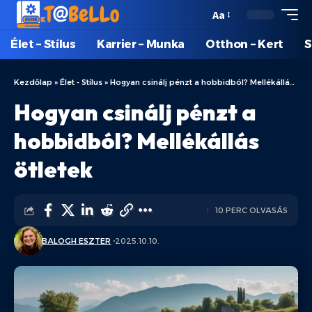
Aa
Élet – Stílus
Karrier – Munka
Otthon – Kert
S
Kezdőlap
»
Élet - Stílus
»
Hogyan csinálj pénzt a hobbidból? Mellékállás ötletek
Hogyan csinálj pénzt a
hobbidból? Mellékállás
ötletek
10 PERC OLVASÁS
BALOGH ESZTER
2025.10.10.