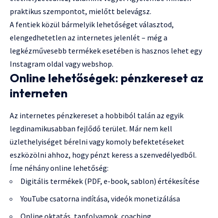
praktikus szempontot, mielőtt belevágsz.
A fentiek közül bármelyik lehetőséget választod,
elengedhetetlen az internetes jelenlét – még a
legkézművesebb termékek esetében is hasznos lehet egy
Instagram oldal vagy webshop.
Online lehetőségek: pénzkereset az
interneten
Az internetes pénzkereset a hobbiból talán az egyik
legdinamikusabban fejlődő terület. Már nem kell
üzlethelyiséget bérelni vagy komoly befektetéseket
eszközölni ahhoz, hogy pénzt keress a szenvedélyedből.
Íme néhány online lehetőség:
Digitális termékek (PDF, e-book, sablon) értékesítése
YouTube csatorna indítása, videók monetizálása
Online oktatás, tanfolyamok, coaching