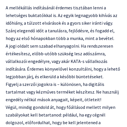
A mellékállás indításánál érdemes tisztában lenni a
lehetséges buktatókkal is. Az egyik legnagyobb kihívás az
időhiány, a túlzott elvárások és a gyors siker iránti vágy.
Szánj elegendő időt a tanulásra, fejlődésre, és fogadd el,
hogy az első hónapokban több a munka, mint a bevétel.
A jogi oldalt sem szabad elhanyagolni. Ha rendszeresen
értékesítesz, előbb-utóbb szükség lesz adószámra,
vállalkozói engedélyre, vagy akár KATA-s vállalkozás
indítására. Érdemes könyvelővel konzultálni, hogy a lehető
legjobban járj, és elkerüld a későbbi büntetéseket.
Figyelj a szerzői jogokra is – különösen, ha digitális
tartalmat vagy kézműves terméket készítesz. Ne használj
engedély nélkül mások anyagait, képeit, ötleteit!
Végül, mindig gondold át, hogy főállásod mellett milyen
szabályokat kell betartanod: például, ha egy cégnél
dolgozol, előfordulhat, hogy be kell jelentened a