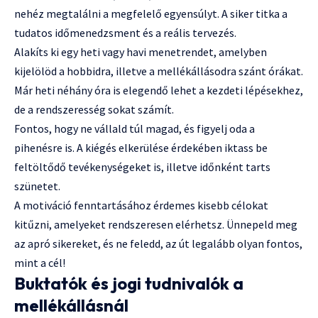
nehéz megtalálni a megfelelő egyensúlyt. A siker titka a
tudatos időmenedzsment és a reális tervezés.
Alakíts ki egy heti vagy havi menetrendet, amelyben
kijelölöd a hobbidra, illetve a mellékállásodra szánt órákat.
Már heti néhány óra is elegendő lehet a kezdeti lépésekhez,
de a rendszeresség sokat számít.
Fontos, hogy ne vállald túl magad, és figyelj oda a
pihenésre is. A kiégés elkerülése érdekében iktass be
feltöltődő tevékenységeket is, illetve időnként tarts
szünetet.
A motiváció fenntartásához érdemes kisebb célokat
kitűzni, amelyeket rendszeresen elérhetsz. Ünnepeld meg
az apró sikereket, és ne feledd, az út legalább olyan fontos,
mint a cél!
Buktatók és jogi tudnivalók a
mellékállásnál