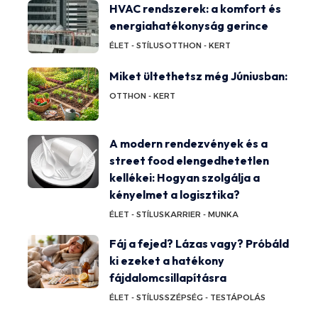
HVAC rendszerek: a komfort és
energiahatékonyság gerince
ÉLET - STÍLUS
OTTHON - KERT
Miket ültethetsz még Júniusban:
OTTHON - KERT
A modern rendezvények és a
street food elengedhetetlen
kellékei: Hogyan szolgálja a
kényelmet a logisztika?
ÉLET - STÍLUS
KARRIER - MUNKA
Fáj a fejed? Lázas vagy? Próbáld
ki ezeket a hatékony
fájdalomcsillapításra
ÉLET - STÍLUS
SZÉPSÉG - TESTÁPOLÁS