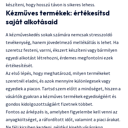
készíteni, hogy hosszú távon is sikeres lehess.
Kézműves termékek: értékesítsd
saját alkotásaid
A kézműveskedés sokak számára nemcsak stresszoldó
tevékenység, hanem jövedelmező mellékállás is lehet. Ha
szeretsz festeni, varrni, ékszert készíteni vagy bármilyen
egyedi alkotást létrehozni, érdemes megfontolni ezek
értékesítését.
Az első lépés, hogy meghatározd, milyen termékeket
szeretnél eladni, és azok mennyire különlegesek vagy
egyediek a piacon. Tartsd szem előtt a minőséget, hiszen a
vásárlók gyakran a kézműves termékek egyediségéért és
gondos kidolgozottságáért fizetnek többet.
Fontos az árképzés is, amelyben figyelembe kell venni az
anyagköltséget, a ráfordított időt, valamint a piaci árakat.
Ne félj kicsiben kezdeni, például kisebb vásárokon,