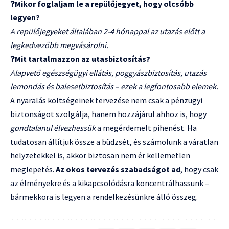
❓
Mikor foglaljam le a repülőjegyet, hogy olcsóbb
legyen?
A repülőjegyeket általában 2-4 hónappal az utazás előtt a
legkedvezőbb megvásárolni.
❓
Mit tartalmazzon az utasbiztosítás?
Alapvető egészségügyi ellátás, poggyászbiztosítás, utazás
lemondás és balesetbiztosítás – ezek a legfontosabb elemek.
A nyaralás költségeinek tervezése nem csak a pénzügyi
biztonságot szolgálja, hanem hozzájárul ahhoz is, hogy
gondtalanul élvezhessük
a megérdemelt pihenést. Ha
tudatosan állítjuk össze a büdzsét, és számolunk a váratlan
helyzetekkel is, akkor biztosan nem ér kellemetlen
meglepetés.
Az okos tervezés szabadságot ad
, hogy csak
az élményekre és a kikapcsolódásra koncentrálhassunk –
bármekkora is legyen a rendelkezésünkre álló összeg.