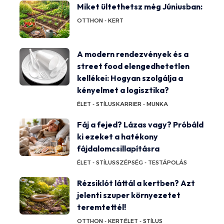
Miket ültethetsz még Júniusban:
OTTHON - KERT
A modern rendezvények és a
street food elengedhetetlen
kellékei: Hogyan szolgálja a
kényelmet a logisztika?
ÉLET - STÍLUS
KARRIER - MUNKA
Fáj a fejed? Lázas vagy? Próbáld
ki ezeket a hatékony
fájdalomcsillapításra
ÉLET - STÍLUS
SZÉPSÉG - TESTÁPOLÁS
Rézsiklót láttál a kertben? Azt
jelenti szuper környezetet
teremtettél!
OTTHON - KERT
ÉLET - STÍLUS