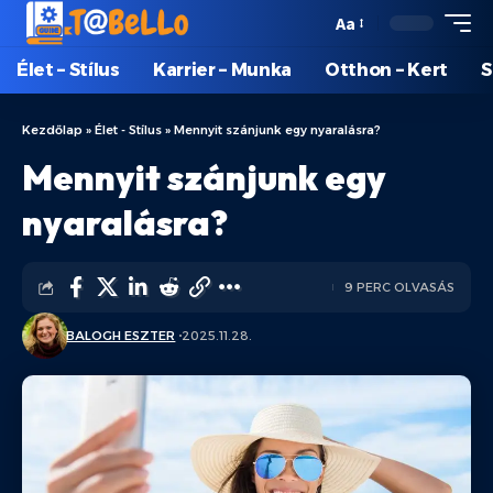
Aa
Élet – Stílus
Karrier – Munka
Otthon – Kert
S
Kezdőlap
»
Élet - Stílus
»
Mennyit szánjunk egy nyaralásra?
Mennyit szánjunk egy
nyaralásra?
9 PERC OLVASÁS
BALOGH ESZTER
2025.11.28.