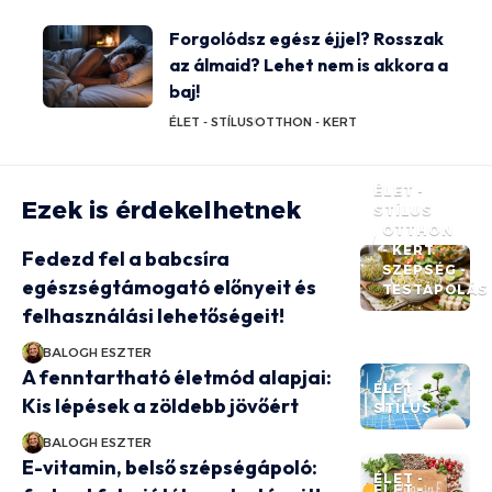
Forgolódsz egész éjjel? Rosszak
az álmaid? Lehet nem is akkora a
baj!
ÉLET - STÍLUS
OTTHON - KERT
ÉLET -
Ezek is érdekelhetnek
STÍLUS
OTTHON
- KERT
Fedezd fel a babcsíra
SZÉPSÉG -
egészségtámogató előnyeit és
TESTÁPOLÁS
felhasználási lehetőségeit!
BALOGH ESZTER
A fenntartható életmód alapjai:
ÉLET -
Kis lépések a zöldebb jövőért
STÍLUS
BALOGH ESZTER
E-vitamin, belső szépségápoló:
ÉLET -
ÉLET -