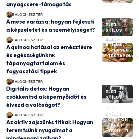
anyagcsere-támogatás
BALOGH ESZTER
A mese varázsa: hogyan fejleszti
ÉLET -
a képzeletet és a személyiséget?
STÍLUS
ÉLET -
BALOGH ESZTER
STÍLUS
A quinoa hatásai az emésztésre
SZÉPSÉG -
és egészségünkre:
TESTÁPOLÁS
tápanyagtartalom és
fogyasztási tippek
BALOGH ESZTER
Digitális detox: Hogyan
ÉLET -
csökkentsd a képernyőidőt és
STÍLUS
élvezd a valóságot?
ÉLET -
STÍLUS
BALOGH ESZTER
OTTHON
Az aktív zajszűrés titkai: Hogyan
- KERT
teremtsünk nyugalmat a
TECH - IT
mindennapi zajban?