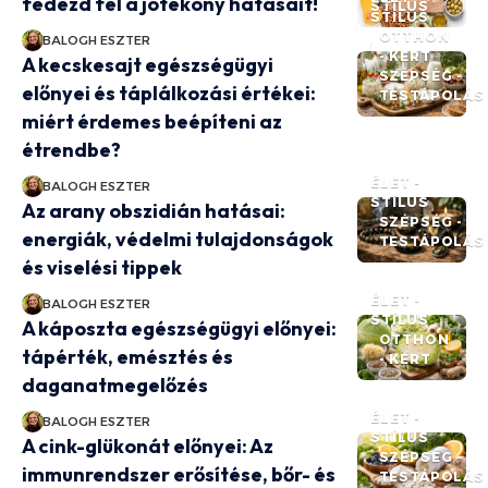
fedezd fel a jótékony hatásait!
STÍLUS
STÍLUS
OTTHON
BALOGH ESZTER
- KERT
A kecskesajt egészségügyi
SZÉPSÉG -
előnyei és táplálkozási értékei:
TESTÁPOLÁS
miért érdemes beépíteni az
étrendbe?
ÉLET -
BALOGH ESZTER
STÍLUS
Az arany obszidián hatásai:
SZÉPSÉG -
energiák, védelmi tulajdonságok
TESTÁPOLÁS
és viselési tippek
ÉLET -
BALOGH ESZTER
STÍLUS
A káposzta egészségügyi előnyei:
OTTHON
tápérték, emésztés és
- KERT
daganatmegelőzés
ÉLET -
BALOGH ESZTER
STÍLUS
A cink-glükonát előnyei: Az
SZÉPSÉG -
immunrendszer erősítése, bőr- és
TESTÁPOLÁS