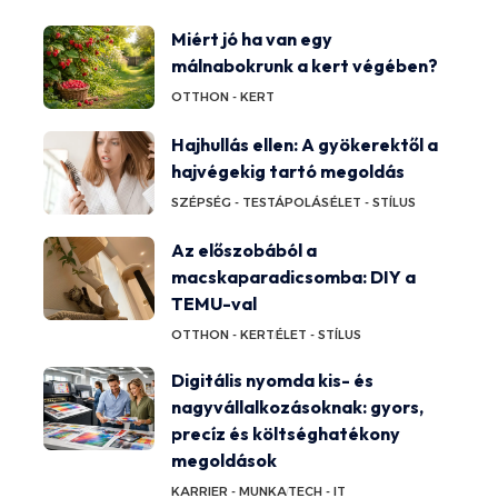
Miért jó ha van egy
málnabokrunk a kert végében?
OTTHON - KERT
Hajhullás ellen: A gyökerektől a
hajvégekig tartó megoldás
SZÉPSÉG - TESTÁPOLÁS
ÉLET - STÍLUS
Az előszobából a
macskaparadicsomba: DIY a
TEMU-val
OTTHON - KERT
ÉLET - STÍLUS
Digitális nyomda kis- és
nagyvállalkozásoknak: gyors,
precíz és költséghatékony
megoldások
KARRIER - MUNKA
TECH - IT