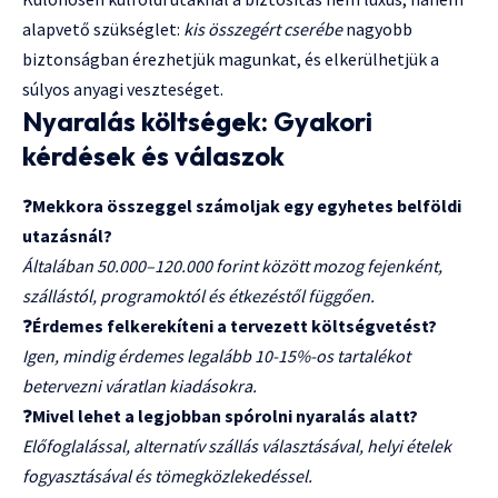
alapvető szükséglet:
kis összegért cserébe
nagyobb
biztonságban érezhetjük magunkat, és elkerülhetjük a
súlyos anyagi veszteséget.
Nyaralás költségek: Gyakori
kérdések és válaszok
❓
Mekkora összeggel számoljak egy egyhetes belföldi
utazásnál?
Általában 50.000–120.000 forint között mozog fejenként,
szállástól, programoktól és étkezéstől függően.
❓
Érdemes felkerekíteni a tervezett költségvetést?
Igen, mindig érdemes legalább 10-15%-os tartalékot
betervezni váratlan kiadásokra.
❓
Mivel lehet a legjobban spórolni nyaralás alatt?
Előfoglalással, alternatív szállás választásával, helyi ételek
fogyasztásával és tömegközlekedéssel.