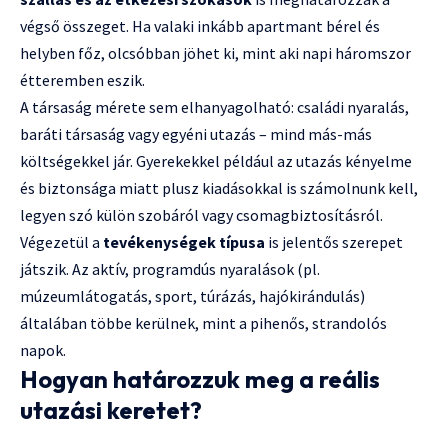
végső összeget. Ha valaki inkább apartmant bérel és
helyben főz, olcsóbban jöhet ki, mint aki napi háromszor
étteremben eszik.
A társaság mérete sem elhanyagolható: családi nyaralás,
baráti társaság vagy egyéni utazás – mind más-más
költségekkel jár. Gyerekekkel például az utazás kényelme
és biztonsága miatt plusz kiadásokkal is számolnunk kell,
legyen szó külön szobáról vagy csomagbiztosításról.
Végezetül a
tevékenységek típusa
is jelentős szerepet
játszik. Az aktív, programdús nyaralások (pl.
múzeumlátogatás, sport, túrázás, hajókirándulás)
általában többe kerülnek, mint a pihenős, strandolós
napok.
Hogyan határozzuk meg a reális
utazási keretet?