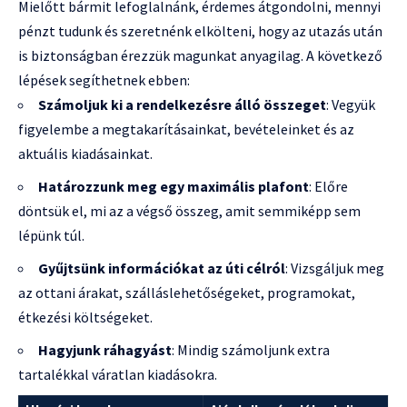
Mielőtt bármit lefoglalnánk, érdemes átgondolni, mennyi
pénzt tudunk és szeretnénk elkölteni, hogy az utazás után
is biztonságban érezzük magunkat anyagilag. A következő
lépések segíthetnek ebben:
Számoljuk ki a rendelkezésre álló összeget
: Vegyük
figyelembe a megtakarításainkat, bevételeinket és az
aktuális kiadásainkat.
Határozzunk meg egy maximális plafont
: Előre
döntsük el, mi az a végső összeg, amit semmiképp sem
lépünk túl.
Gyűjtsünk információkat az úti célról
: Vizsgáljuk meg
az ottani árakat, szálláslehetőségeket, programokat,
étkezési költségeket.
Hagyjunk ráhagyást
: Mindig számoljunk extra
tartalékkal váratlan kiadásokra.