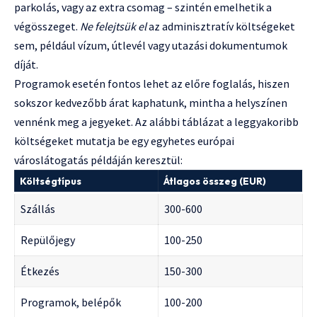
parkolás, vagy az extra csomag – szintén emelhetik a
végösszeget.
Ne felejtsük el
az adminisztratív költségeket
sem, például vízum, útlevél vagy utazási dokumentumok
díját.
Programok esetén fontos lehet az előre foglalás, hiszen
sokszor kedvezőbb árat kaphatunk, mintha a helyszínen
vennénk meg a jegyeket. Az alábbi táblázat a leggyakoribb
költségeket mutatja be egy egyhetes európai
városlátogatás példáján keresztül:
Költségtípus
Átlagos összeg (EUR)
Szállás
300-600
Repülőjegy
100-250
Étkezés
150-300
Programok, belépők
100-200