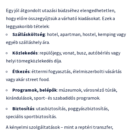
Egy jól átgondolt utazási büdzséhez elengedhetetlen,
hogy előre összegyűjtsük a várható kiadásokat. Ezek a
leggyakoribb tételek:
Szállásköltség
: hotel, apartman, hostel, kemping vagy
egyéb szálláshely ára.
Közlekedés
: repülőjegy, vonat, busz, autóbérlés vagy
helyi tömegközlekedés díja.
Étkezés
: éttermi fogyasztás, élelmiszerbolti vásárlás
vagy akár street food.
Programok, belépők
: múzeumok, városnéző túrák,
kirándulások, sport- és szabadidős programok.
Biztosítás
: utasbiztosítás, poggyászbiztosítás,
speciális sportbiztosítás.
A kényelmi szolgáltatások – mint a reptéri transzfer,