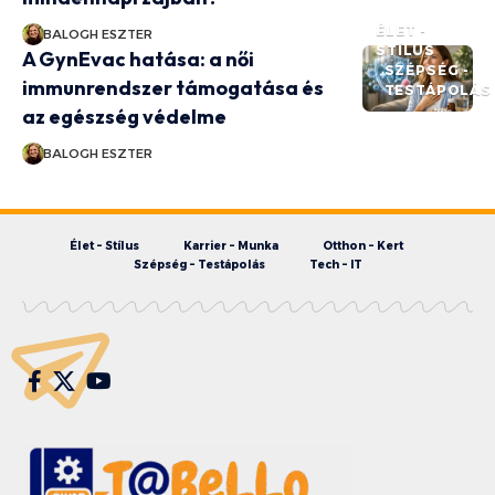
ÉLET -
BALOGH ESZTER
STÍLUS
A GynEvac hatása: a női
SZÉPSÉG -
immunrendszer támogatása és
TESTÁPOLÁS
az egészség védelme
BALOGH ESZTER
Élet – Stílus
Karrier – Munka
Otthon – Kert
Szépség – Testápolás
Tech – IT