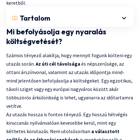
keretből.
Tartalom
Mi befolyásolja egy nyaralás
költségvetését?
Számos tényező alakítja, hogy mennyit fogunk költeni egy
utazás során.
Az úti cél távolsága
és népszerűsége, az
ottani árszínvonal, valamint az utazás időpontja mind-
mind jelentősen befolyásolja a költségeket. Egy
egzotikus,
távoli sziget
vagy egy európai nagyváros között akár
többszörös árkülönbség is lehet, ugyanarra az időtartamra
vetítve.
Az utazás hossza is fontos tényező. Egy hosszú hétvégés
kiruccanás nyilvánvalóan kevesebbe kerül, mint egy
kéthetes körutazás. Nem utolsósorban
a választott
szállás és az étkezési szokások
is meghatározzák a