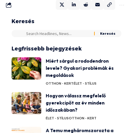
Keresés
Legfrissebb bejegyzések
Miért sárgul a rododendron
levele? Gyakori problémák és
megoldások
OTTHON - KERT
ÉLET - STÍLUS
Hogyan válassz megfelelő
gyerekcipőt az év minden
időszakában?
ÉLET - STÍLUS
OTTHON - KERT
A Temu megháromszorozta a