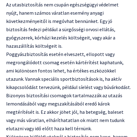
Az utasbiztosítás nem csupán egészségügyi védelmet
nyújt, hanem számos váratlan esemény anyagi
következményeitől is megóvhat bennünket. Egy jó
biztosítás fedezi például a sürgősségi orvosi ellátás,
gyógyszerek, kórházi kezelés költségeit, vagy akár a
hazaszállítás költségeit is.
Poggyászbiztosítás esetén elveszett, ellopott vagy
megrongálódott csomag esetén kártérítést kaphatunk,
ami különösen fontos lehet, ha értékes eszközökkel
utazunk. Vannak speciális sportbiztosítások is, ha aktív
kikapcsolódást tervezünk, például síelést vagy búvárkodást.
Bizonyos biztosítási csomagok tartalmazzák az utazás
lemondásából vagy megszakításából eredő károk
megtérítését is. Ez akkor jöhet jól, ha betegség, baleset
vagy más váratlan, elháríthatatlan ok miatt nem tudunk
elutazni vagy idő előtt haza kell térnünk.
Különösen külföldi utaknál a biztosítás nem luxus, hanem