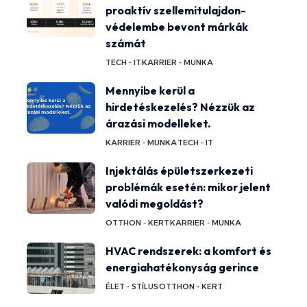
proaktív szellemitulajdon-
védelembe bevont márkák
számát
TECH - IT
KARRIER - MUNKA
Mennyibe kerül a
hirdetéskezelés? Nézzük az
árazási modelleket.
KARRIER - MUNKA
TECH - IT
Injektálás épületszerkezeti
problémák esetén: mikor jelent
valódi megoldást?
OTTHON - KERT
KARRIER - MUNKA
HVAC rendszerek: a komfort és
energiahatékonyság gerince
ÉLET - STÍLUS
OTTHON - KERT