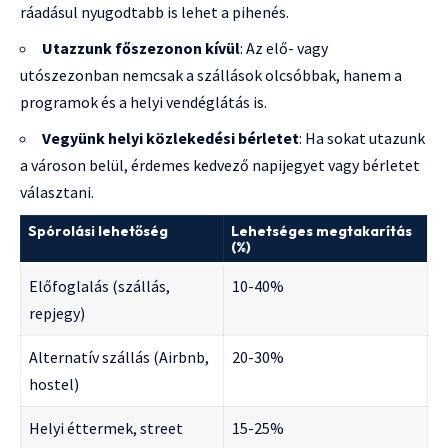
ráadásul nyugodtabb is lehet a pihenés.
Utazzunk főszezonon kívül
: Az elő- vagy
utószezonban nemcsak a szállások olcsóbbak, hanem a
programok és a helyi vendéglátás is.
Vegyünk helyi közlekedési bérletet
: Ha sokat utazunk
a városon belül, érdemes kedvező napijegyet vagy bérletet
választani.
Spórolási lehetőség
Lehetséges megtakarítás
(%)
Előfoglalás (szállás,
10-40%
repjegy)
Alternatív szállás (Airbnb,
20-30%
hostel)
Helyi éttermek, street
15-25%