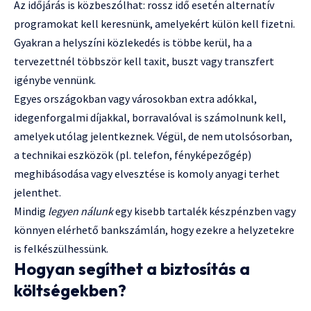
Az időjárás is közbeszólhat: rossz idő esetén alternatív
programokat kell keresnünk, amelyekért külön kell fizetni.
Gyakran a helyszíni közlekedés is többe kerül, ha a
tervezettnél többször kell taxit, buszt vagy transzfert
igénybe vennünk.
Egyes országokban vagy városokban extra adókkal,
idegenforgalmi díjakkal, borravalóval is számolnunk kell,
amelyek utólag jelentkeznek. Végül, de nem utolsósorban,
a technikai eszközök (pl. telefon, fényképezőgép)
meghibásodása vagy elvesztése is komoly anyagi terhet
jelenthet.
Mindig
legyen nálunk
egy kisebb tartalék készpénzben vagy
könnyen elérhető bankszámlán, hogy ezekre a helyzetekre
is felkészülhessünk.
Hogyan segíthet a biztosítás a
költségekben?