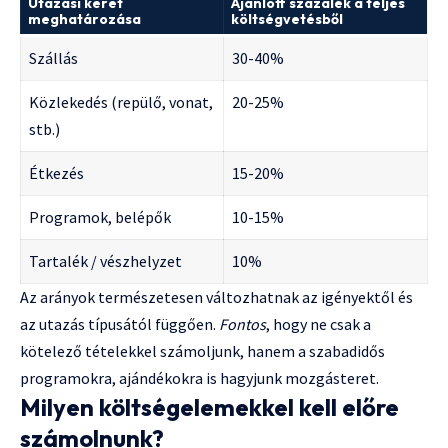
Utazási keret
Ajánlott százalék a teljes
meghatározása
költségvetésből
Szállás
30-40%
Közlekedés (repülő, vonat,
20-25%
stb.)
Étkezés
15-20%
Programok, belépők
10-15%
Tartalék / vészhelyzet
10%
Az arányok természetesen változhatnak az igényektől és
az utazás típusától függően.
Fontos
, hogy ne csak a
kötelező tételekkel számoljunk, hanem a szabadidős
programokra, ajándékokra is hagyjunk mozgásteret.
Milyen költségelemekkel kell előre
számolnunk?