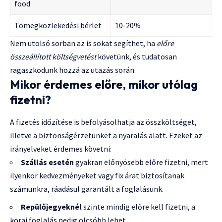
food
Tömegközlekedési bérlet
10-20%
Nem utolsó sorban az is sokat segíthet, ha
előre
összeállított költségvetést
követünk, és tudatosan
ragaszkodunk hozzá az utazás során.
Mikor érdemes előre, mikor utólag
fizetni?
A fizetés időzítése is befolyásolhatja az összköltséget,
illetve a biztonságérzetünket a nyaralás alatt. Ezeket az
irányelveket érdemes követni:
Szállás esetén
gyakran előnyösebb előre fizetni, mert
ilyenkor kedvezményeket vagy fix árat biztosítanak
számunkra, ráadásul garantált a foglalásunk.
Repülőjegyeknél
szinte mindig előre kell fizetni, a
korai foglalás pedig olcsóbb lehet.