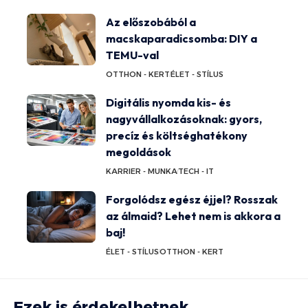
Az előszobából a
macskaparadicsomba: DIY a
TEMU-val
OTTHON - KERT
ÉLET - STÍLUS
Digitális nyomda kis- és
nagyvállalkozásoknak: gyors,
precíz és költséghatékony
megoldások
KARRIER - MUNKA
TECH - IT
Forgolódsz egész éjjel? Rosszak
az álmaid? Lehet nem is akkora a
baj!
ÉLET - STÍLUS
OTTHON - KERT
Ezek is érdekelhetnek