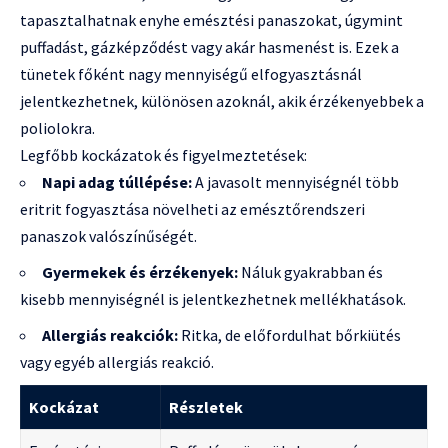
tapasztalhatnak enyhe emésztési panaszokat, úgymint
puffadást, gázképződést vagy akár hasmenést is. Ezek a
tünetek főként nagy mennyiségű elfogyasztásnál
jelentkezhetnek, különösen azoknál, akik érzékenyebbek a
poliolokra.
Legfőbb kockázatok és figyelmeztetések:
Napi adag túllépése:
A javasolt mennyiségnél több
eritrit fogyasztása növelheti az emésztőrendszeri
panaszok valószínűségét.
Gyermekek és érzékenyek:
Náluk gyakrabban és
kisebb mennyiségnél is jelentkezhetnek mellékhatások.
Allergiás reakciók:
Ritka, de előfordulhat bőrkiütés
vagy egyéb allergiás reakció.
Kockázat
Részletek