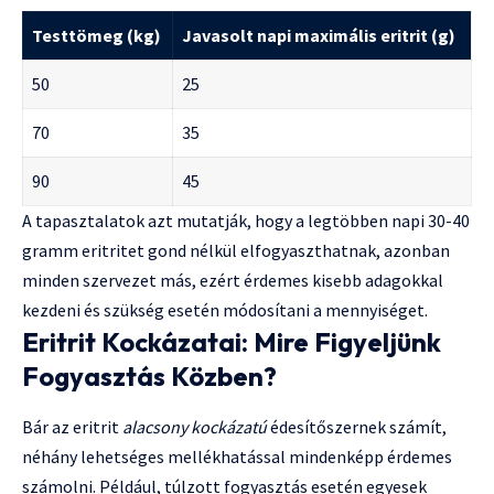
Testtömeg (kg)
Javasolt napi maximális eritrit (g)
50
25
70
35
90
45
A tapasztalatok azt mutatják, hogy a legtöbben napi 30-40
gramm eritritet gond nélkül elfogyaszthatnak, azonban
minden szervezet más, ezért érdemes kisebb adagokkal
kezdeni és szükség esetén módosítani a mennyiséget.
Eritrit Kockázatai: Mire Figyeljünk
Fogyasztás Közben?
Bár az eritrit
alacsony kockázatú
édesítőszernek számít,
néhány lehetséges mellékhatással mindenképp érdemes
számolni. Például, túlzott fogyasztás esetén egyesek