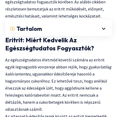
egészségtudatos fogyasztók körében. Az alábbi cikkben
részletesen bemutatjuk az eritrit működését, előnyeit,
emésztési hatásait, valamint lehetséges kockázatait.
Tartalom
Eritrit: Miért Kedvelik Az
Egészségtudatos Fogyasztók?
Az egészségtudatos életmód követői számára az eritrit
egyik legnagyobb vonzereje abban rejlik, hogy
gyakorlatilag
kalóriamentes
, ugyanakkor édesítőereje hasonló a
hagyományos cukoréhoz. Ez lehetővé teszi, hogy anélkül
élvezzük az édességek ízét, hogy aggódnunk kellene a
felesleges kalóriabevitel miatt. Az eritrit nemcsak a
diétázók, hanem a cukorbetegek körében is népszerű
választásnak számít.
Az alternatív édesítőszerek között az eritrit kiemelkedik