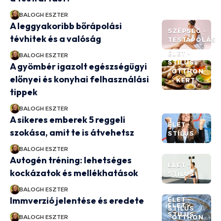
BALOGH ESZTER
A leggyakoribb bőrápolási
SZÉPSÉG -
tévhitek és a valóság
TESTÁPOLÁS
ÉLET -
BALOGH ESZTER
STÍLUS
A gyömbér igazolt egészségügyi
OTTHON
előnyei és konyhai felhasználási
- KERT
tippek
BALOGH ESZTER
A sikeres emberek 5 reggeli
ÉLET -
szokása, amit te is átvehetsz
STÍLUS
BALOGH ESZTER
Autogén tréning: lehetséges
ÉLET -
kockázatok és mellékhatások
STÍLUS
BALOGH ESZTER
Immverzió jelentése és eredete
ÉLET -
ÉLET -
STÍLUS
STÍLUS
BALOGH ESZTER
OTTHON