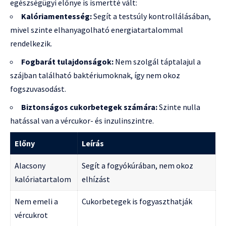
egészségügyi előnye is ismertté vált:
Kalóriamentesség:
Segít a testsúly kontrollálásában,
mivel szinte elhanyagolható energiatartalommal
rendelkezik.
Fogbarát tulajdonságok:
Nem szolgál táptalajul a
szájban található baktériumoknak, így nem okoz
fogszuvasodást.
Biztonságos cukorbetegek számára:
Szinte nulla
hatással van a vércukor- és inzulinszintre.
Előny
Leírás
Alacsony
Segít a fogyókúrában, nem okoz
kalóriatartalom
elhízást
Nem emeli a
Cukorbetegek is fogyaszthatják
vércukrot