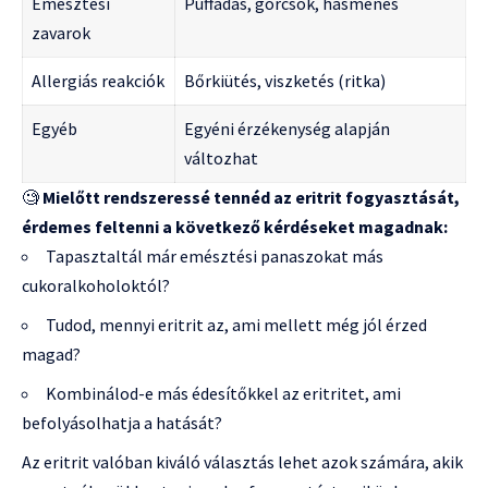
Emésztési
Puffadás, görcsök, hasmenés
zavarok
Allergiás reakciók
Bőrkiütés, viszketés (ritka)
Egyéb
Egyéni érzékenység alapján
változhat
🧐
Mielőtt rendszeressé tennéd az eritrit fogyasztását,
érdemes feltenni a következő kérdéseket magadnak:
Tapasztaltál már emésztési panaszokat más
cukoralkoholoktól?
Tudod, mennyi eritrit az, ami mellett még jól érzed
magad?
Kombinálod-e más édesítőkkel az eritritet, ami
befolyásolhatja a hatását?
Az eritrit valóban kiváló választás lehet azok számára, akik