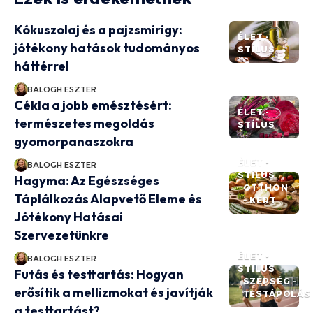
Kókuszolaj és a pajzsmirigy:
ÉLET -
jótékony hatások tudományos
STÍLUS
háttérrel
BALOGH ESZTER
Cékla a jobb emésztésért:
ÉLET -
természetes megoldás
STÍLUS
gyomorpanaszokra
ÉLET -
BALOGH ESZTER
STÍLUS
Hagyma: Az Egészséges
OTTHON
Táplálkozás Alapvető Eleme és
- KERT
Jótékony Hatásai
Szervezetünkre
ÉLET -
BALOGH ESZTER
STÍLUS
Futás és testtartás: Hogyan
SZÉPSÉG -
erősítik a mellizmokat és javítják
TESTÁPOLÁS
a testtartást?