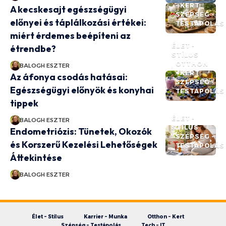
- KERT
A kecskesajt egészségügyi
SZÉPSÉG -
előnyei és táplálkozási értékei:
TESTÁPOLÁS
miért érdemes beépíteni az
ÉLET -
étrendbe?
STÍLUS
OTTHON
BALOGH ESZTER
- KERT
Az áfonya csodás hatásai:
SZÉPSÉG -
Egészségügyi előnyök és konyhai
TESTÁPOLÁS
tippek
ÉLET -
BALOGH ESZTER
STÍLUS
Endometriózis: Tünetek, Okozók
SZÉPSÉG -
és Korszerű Kezelési Lehetőségek
TESTÁPOLÁS
Áttekintése
BALOGH ESZTER
Élet – Stílus
Karrier – Munka
Otthon – Kert
Szépség – Testápolás
Tech – IT