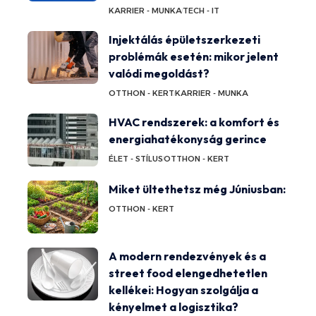
KARRIER - MUNKA
TECH - IT
Injektálás épületszerkezeti
problémák esetén: mikor jelent
valódi megoldást?
OTTHON - KERT
KARRIER - MUNKA
HVAC rendszerek: a komfort és
energiahatékonyság gerince
ÉLET - STÍLUS
OTTHON - KERT
Miket ültethetsz még Júniusban:
OTTHON - KERT
A modern rendezvények és a
street food elengedhetetlen
kellékei: Hogyan szolgálja a
kényelmet a logisztika?