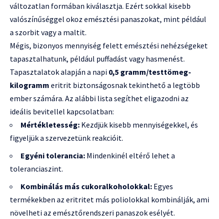
változatlan formában kiválasztja. Ezért sokkal kisebb
valószínűséggel okoz emésztési panaszokat, mint például
a szorbit vagy a maltit.
Mégis, bizonyos mennyiség felett emésztési nehézségeket
tapasztalhatunk, például puffadást vagy hasmenést.
Tapasztalatok alapján a napi
0,5 gramm/testtömeg-
kilogramm
eritrit biztonságosnak tekinthető a legtöbb
ember számára. Az alábbi lista segíthet eligazodni az
ideális bevitellel kapcsolatban:
Mértékletesség:
Kezdjük kisebb mennyiségekkel, és
figyeljük a szervezetünk reakcióit.
Egyéni tolerancia:
Mindenkinél eltérő lehet a
toleranciaszint.
Kombinálás más cukoralkoholokkal:
Egyes
termékekben az eritritet más poliolokkal kombinálják, ami
növelheti az emésztőrendszeri panaszok esélyét.