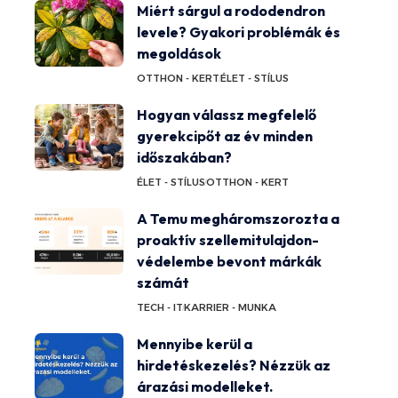
Miért sárgul a rododendron
levele? Gyakori problémák és
megoldások
OTTHON - KERT
ÉLET - STÍLUS
Hogyan válassz megfelelő
gyerekcipőt az év minden
időszakában?
ÉLET - STÍLUS
OTTHON - KERT
A Temu megháromszorozta a
proaktív szellemitulajdon-
védelembe bevont márkák
számát
TECH - IT
KARRIER - MUNKA
Mennyibe kerül a
hirdetéskezelés? Nézzük az
árazási modelleket.