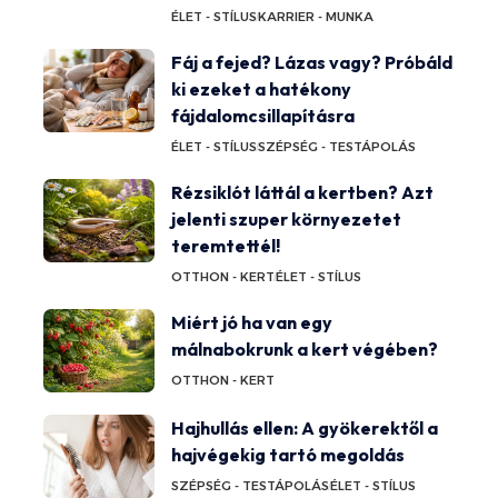
ÉLET - STÍLUS
KARRIER - MUNKA
Fáj a fejed? Lázas vagy? Próbáld
ki ezeket a hatékony
fájdalomcsillapításra
ÉLET - STÍLUS
SZÉPSÉG - TESTÁPOLÁS
Rézsiklót láttál a kertben? Azt
jelenti szuper környezetet
teremtettél!
OTTHON - KERT
ÉLET - STÍLUS
Miért jó ha van egy
málnabokrunk a kert végében?
OTTHON - KERT
Hajhullás ellen: A gyökerektől a
hajvégekig tartó megoldás
SZÉPSÉG - TESTÁPOLÁS
ÉLET - STÍLUS