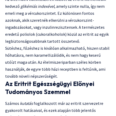
kedvező
glikémiás indexével
, amely szinte nulla, így nem
emeli meg a vércukorszintet. Ez különösen fontos
azoknak, akik szeretnék elkerülni a vércukorszint-
ingadozásokat, vagy inzulinrezisztensek. A természetes
eredetű poliolok (cukoralkoholok) közül az eritrit az egyik
legbiztonságosabbnak tartott összetevő.
Sütéshez, főzéshez is kiválóan alkalmazható, hiszen stabil
hőhatásra, nem karamellizálódik, és nem hagy keserű
utóízt maga után. Az élelmiszeriparban széles körben
használják, de egyre több házi receptben is feltűnik, ami
tovább növeli népszerűségét.
Az Eritrit Egészségügyi Előnyei
Tudományos Szemmel
Számos
kutatás
foglalkozott már az eritrit szervezetre
gyakorolt hatásaival, és ezek alapján több jelentős