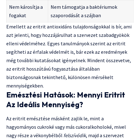
Nem károsítja a
Nem támogatja a baktériumok
fogakat
szaporodását a szájban
Emellett az eritrit antioxidáns tulajdonságokkal is bír, ami
azt jelenti, hogy hozzájárulhat a szervezet szabadgyökök
elleni védelméhez. Egyes tanulmányok szerint az eritrit
segítheti az érfalak védelmét is, bár ezek az eredmények
még további kutatásokat igényelnek. Mindent összevetve,
az eritrit hosszútávú fogyasztása általában
biztonságosnak tekinthető, különösen mérsékelt
mennyiségekben.
Emésztési Hatások: Mennyi Eritrit
Az Ideális Mennyiség?
Az eritrit emésztése másként zajlik le, mint a
hagyományos cukroké vagy más cukoralkoholoké, mivel
nagy része a vékonybélből
felszívódik
, majd a szervezet