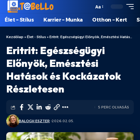
Aa
Élet – Stílus
Karrier – Munka
Otthon – Kert
S
Kezdőlap
»
Élet - Stílus
»
Eritrit: Egészségügyi Előnyök, Emésztési Hatások és Kockázatok Részletesen
Eritrit: Egészségügyi
Előnyök, Emésztési
Hatások és Kockázatok
Részletesen
5 PERC OLVASÁS
BALOGH ESZTER
2026.02.05.