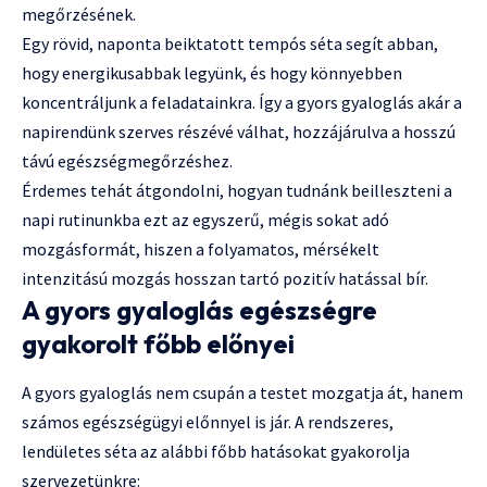
megőrzésének.
Egy rövid, naponta beiktatott tempós séta segít abban,
hogy energikusabbak legyünk, és hogy könnyebben
koncentráljunk a feladatainkra. Így a gyors gyaloglás akár a
napirendünk szerves részévé válhat, hozzájárulva a hosszú
távú egészségmegőrzéshez.
Érdemes tehát átgondolni, hogyan tudnánk beilleszteni a
napi rutinunkba ezt az egyszerű, mégis sokat adó
mozgásformát, hiszen a folyamatos, mérsékelt
intenzitású mozgás hosszan tartó pozitív hatással bír.
A gyors gyaloglás egészségre
gyakorolt főbb előnyei
A gyors gyaloglás nem csupán a testet mozgatja át, hanem
számos egészségügyi előnnyel is jár. A rendszeres,
lendületes séta az alábbi főbb hatásokat gyakorolja
szervezetünkre: