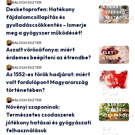
ÉLET -
BALOGH ESZTER
STÍLUS
Dexketoprofen: Hatékony
SZÉPSÉG -
fájdalomcsillapítás és
TESTÁPOLÁS
gyulladáscsökkentés – Ismerje
meg a gyógyszer működését!
BALOGH ESZTER
Aszalt vörösáfonya: miért
ÉLET -
érdemes beépíteni az étrendbe?
STÍLUS
BALOGH ESZTER
Az 1552-es török hadjárat: miért
ÉLET -
volt fordulópont Magyarország
STÍLUS
ÉLET -
történetében?
STÍLUS
OTTHON
BALOGH ESZTER
- KERT
Növényi szaponinok:
SZÉPSÉG -
Természetes csodaszerek
TESTÁPOLÁS
jótékony hatásai és gyógyászati
ÉLET -
felhasználásuk
STÍLUS