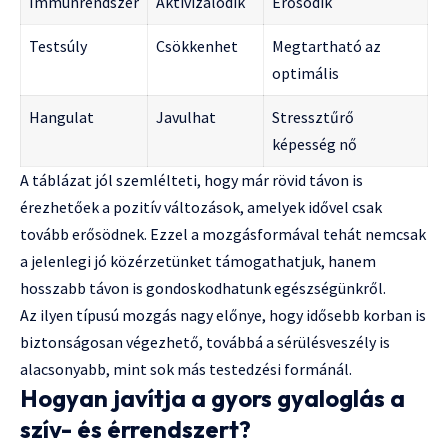
Immunrendszer
Aktivizálódik
Erősödik
Testsúly
Csökkenhet
Megtartható az
optimális
Hangulat
Javulhat
Stressztűrő
képesség nő
A táblázat jól szemlélteti, hogy már rövid távon is
érezhetőek a pozitív változások, amelyek idővel csak
tovább erősödnek. Ezzel a mozgásformával tehát nemcsak
a jelenlegi jó közérzetünket támogathatjuk, hanem
hosszabb távon is gondoskodhatunk egészségünkről.
Az ilyen típusú mozgás nagy előnye, hogy idősebb korban is
biztonságosan végezhető, továbbá a sérülésveszély is
alacsonyabb, mint sok más testedzési formánál.
Hogyan javítja a gyors gyaloglás a
szív- és érrendszert?