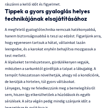
rászánni a kellő időt és figyelmet.
Tippek a gyors gyaloglás helyes
technikájának elsajátításához
A megfelelő gyaloglótechnika nemcsak hatékonyabbá,
hanem biztonságosabbá is teszi az edzést. Figyeljünk arra,
hogy egyenesen tartsuk a hátat, vállainkat lazán
leengedve, és a karokat enyhén behajlítva mozgassuk a
test mellett.
A lépéseket természetesen, gördülékenyen vegyük,
miközben a sarkunktól gördítjük a talpat a lábujjakig. A
tempót fokozatosan növelhetjük, ahogy nő a kondíciónk,
de kerüljük a hirtelen, túl gyors váltásokat.
Lényeges, hogy ne feledkezzünk meg a bemelegítésről
sem, hiszen így elkerülhetőek a húzódások és egyéb
sérülések. A séta végén pedig mindig szánjunk időt a
levezetésre és nyújtásra is.