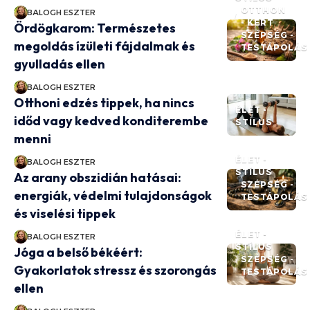
OTTHON
BALOGH ESZTER
- KERT
Ördögkarom: Természetes
SZÉPSÉG -
megoldás ízületi fájdalmak és
TESTÁPOLÁS
gyulladás ellen
BALOGH ESZTER
Otthoni edzés tippek, ha nincs
ÉLET -
időd vagy kedved konditerembe
STÍLUS
menni
ÉLET -
BALOGH ESZTER
STÍLUS
Az arany obszidián hatásai:
SZÉPSÉG -
energiák, védelmi tulajdonságok
TESTÁPOLÁS
és viselési tippek
ÉLET -
BALOGH ESZTER
STÍLUS
Jóga a belső békéért:
SZÉPSÉG -
Gyakorlatok stressz és szorongás
TESTÁPOLÁS
ellen