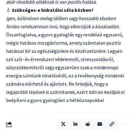
akár rövidebb sétáknak is van pozitív hatása.
💧
Szükséges-e hidratálni séta közben?
Igen, különösen meleg időben vagy hosszabb távokon
fontos rendszeresen inni, hogy elkerüljük a kiszáradást.
Összefoglalva, a gyors gyaloglás egy rendkívül egyszerű,
mégis hatásos mozgásforma, amely számtalan pozitív
hatással bír az egészségünkre és közérzetünkre. Legyen
szó szív- és érrendszeri védelemről, stresszoldásról,
súlycsökkentésről vagy egyszerűen csak a mindennapi
energia szintünk növeléséről, ez a tevékenység mindenki
számára elérhető és ajánlott. Ne feledjük, hogy a
legapróbb lépések is számítanak, ezért bátran kezdjük el
beépíteni a gyors gyaloglást a hétköznapokba!