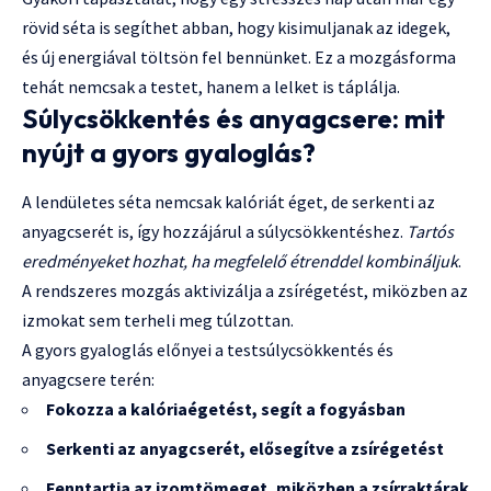
rövid séta is segíthet abban, hogy kisimuljanak az idegek,
és új energiával töltsön fel bennünket. Ez a mozgásforma
tehát nemcsak a testet, hanem a lelket is táplálja.
Súlycsökkentés és anyagcsere: mit
nyújt a gyors gyaloglás?
A lendületes séta nemcsak kalóriát éget, de serkenti az
anyagcserét is, így hozzájárul a súlycsökkentéshez.
Tartós
eredményeket hozhat, ha megfelelő étrenddel kombináljuk
.
A rendszeres mozgás aktivizálja a zsírégetést, miközben az
izmokat sem terheli meg túlzottan.
A gyors gyaloglás előnyei a testsúlycsökkentés és
anyagcsere terén:
Fokozza a kalóriaégetést, segít a fogyásban
Serkenti az anyagcserét, elősegítve a zsírégetést
Fenntartja az izomtömeget, miközben a zsírraktárak