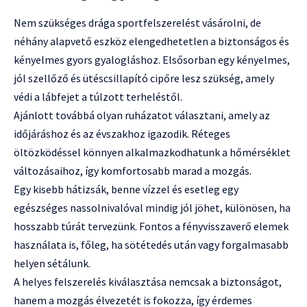
Nem szükséges drága sportfelszerelést vásárolni, de
néhány alapvető eszköz elengedhetetlen a biztonságos és
kényelmes gyors gyalogláshoz. Elsősorban egy kényelmes,
jól szellőző és ütéscsillapító cipőre lesz szükség, amely
védi a lábfejet a túlzott terheléstől.
Ajánlott továbbá olyan ruházatot választani, amely az
időjáráshoz és az évszakhoz igazodik. Réteges
öltözködéssel könnyen alkalmazkodhatunk a hőmérséklet
változásaihoz, így komfortosabb marad a mozgás.
Egy kisebb hátizsák, benne vízzel és esetleg egy
egészséges nassolnivalóval mindig jól jöhet, különösen, ha
hosszabb túrát tervezünk. Fontos a fényvisszaverő elemek
használata is, főleg, ha sötétedés után vagy forgalmasabb
helyen sétálunk.
A helyes felszerelés kiválasztása nemcsak a biztonságot,
hanem a mozgás élvezetét is fokozza, így érdemes