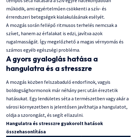
tempós séta hatására a szív egyre hatékonyabban
működik, ami egyértelműen csökkenti a szív- és
érrendszeri betegségek kialakulásának esélyét.
A mozgás során fellépő ritmusos terhelés nemcsak a
szívet, hanem az érfalakat is edzi, javítva azok
rugalmasságát. Így megelőzhető a magas vérnyomás és
számos egyéb egészségi probléma.
A gyors gyaloglás hatása a
hangulatra és a stresszre
A mozgás közben felszabaduló endorfinok, vagyis
boldogsághormonok már néhány perc után éreztetik
hatásukat. Egy lendületes séta a természetben vagy akár a
városi környezetben is jelentősen javíthatja a hangulatot,
oldja a szorongást, és segít ellazulni.
Hangulatra és stresszre gyakorolt hatások
összehasonlítása