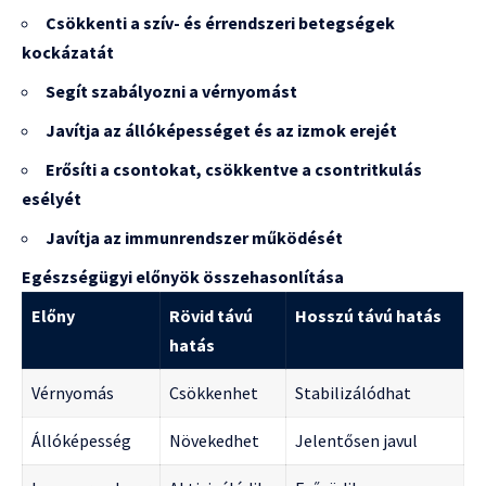
Csökkenti a szív- és érrendszeri betegségek
kockázatát
Segít szabályozni a vérnyomást
Javítja az állóképességet és az izmok erejét
Erősíti a csontokat, csökkentve a csontritkulás
esélyét
Javítja az immunrendszer működését
Egészségügyi előnyök összehasonlítása
Előny
Rövid távú
Hosszú távú hatás
hatás
Vérnyomás
Csökkenhet
Stabilizálódhat
Állóképesség
Növekedhet
Jelentősen javul