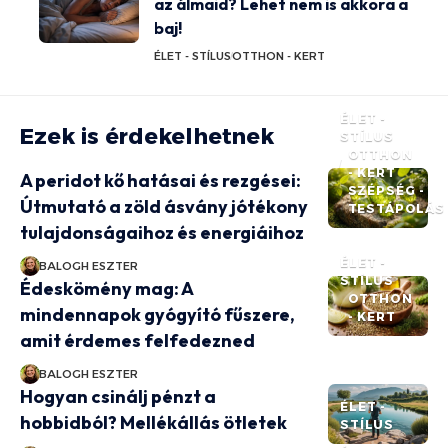
az álmaid? Lehet nem is akkora a
baj!
ÉLET - STÍLUS
OTTHON - KERT
ÉLET -
Ezek is érdekelhetnek
STÍLUS
OTTHON
- KERT
A peridot kő hatásai és rezgései:
SZÉPSÉG -
Útmutató a zöld ásvány jótékony
TESTÁPOLÁS
tulajdonságaihoz és energiáihoz
ÉLET -
BALOGH ESZTER
STÍLUS
Édeskömény mag: A
OTTHON
mindennapok gyógyító fűszere,
- KERT
amit érdemes felfedezned
BALOGH ESZTER
Hogyan csinálj pénzt a
ÉLET -
hobbidból? Mellékállás ötletek
STÍLUS