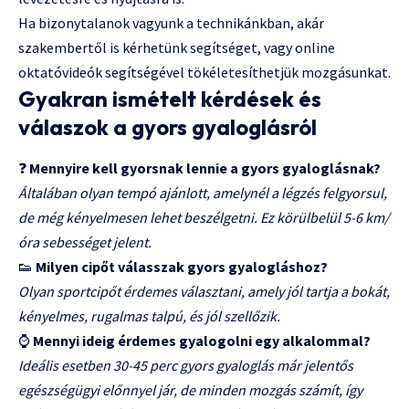
Ha bizonytalanok vagyunk a technikánkban, akár
szakembertől is kérhetünk segítséget, vagy online
oktatóvideók segítségével tökéletesíthetjük mozgásunkat.
Gyakran ismételt kérdések és
válaszok a gyors gyaloglásról
❓
Mennyire kell gyorsnak lennie a gyors gyaloglásnak?
Általában olyan tempó ajánlott, amelynél a légzés felgyorsul,
de még kényelmesen lehet beszélgetni. Ez körülbelül 5-6 km/
óra sebességet jelent.
👟
Milyen cipőt válasszak gyors gyalogláshoz?
Olyan sportcipőt érdemes választani, amely jól tartja a bokát,
kényelmes, rugalmas talpú, és jól szellőzik.
⌚
Mennyi ideig érdemes gyalogolni egy alkalommal?
Ideális esetben 30-45 perc gyors gyaloglás már jelentős
egészségügyi előnnyel jár, de minden mozgás számít, így