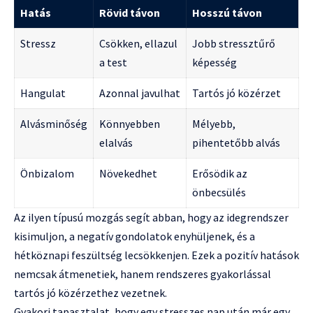
Hatás
Rövid távon
Hosszú távon
Stressz
Csökken, ellazul
Jobb stressztűrő
a test
képesség
Hangulat
Azonnal javulhat
Tartós jó közérzet
Alvásminőség
Könnyebben
Mélyebb,
elalvás
pihentetőbb alvás
Önbizalom
Növekedhet
Erősödik az
önbecsülés
Az ilyen típusú mozgás segít abban, hogy az idegrendszer
kisimuljon, a negatív gondolatok enyhüljenek, és a
hétköznapi feszültség lecsökkenjen. Ezek a pozitív hatások
nemcsak átmenetiek, hanem rendszeres gyakorlással
tartós jó közérzethez vezetnek.
Gyakori tapasztalat, hogy egy stresszes nap után már egy