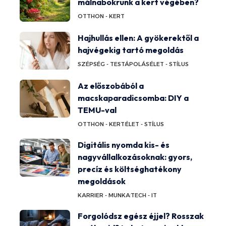
málnabokrunk a kert végében?
OTTHON - KERT
Hajhullás ellen: A gyökerektől a
hajvégekig tartó megoldás
SZÉPSÉG - TESTÁPOLÁS
ÉLET - STÍLUS
Az előszobából a
macskaparadicsomba: DIY a
TEMU-val
OTTHON - KERT
ÉLET - STÍLUS
Digitális nyomda kis- és
nagyvállalkozásoknak: gyors,
precíz és költséghatékony
megoldások
KARRIER - MUNKA
TECH - IT
Forgolódsz egész éjjel? Rosszak