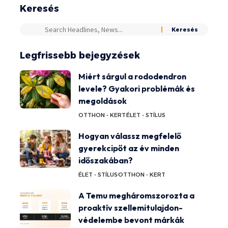
Keresés
Legfrissebb bejegyzések
Miért sárgul a rododendron
levele? Gyakori problémák és
megoldások
OTTHON - KERT
ÉLET - STÍLUS
Hogyan válassz megfelelő
gyerekcipőt az év minden
időszakában?
ÉLET - STÍLUS
OTTHON - KERT
A Temu megháromszorozta a
proaktív szellemitulajdon-
védelembe bevont márkák