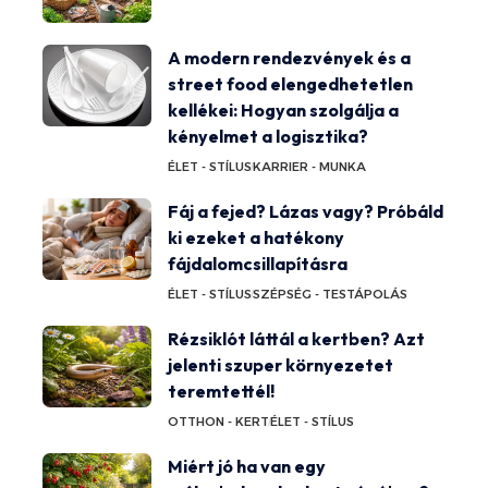
A modern rendezvények és a
street food elengedhetetlen
kellékei: Hogyan szolgálja a
kényelmet a logisztika?
ÉLET - STÍLUS
KARRIER - MUNKA
Fáj a fejed? Lázas vagy? Próbáld
ki ezeket a hatékony
fájdalomcsillapításra
ÉLET - STÍLUS
SZÉPSÉG - TESTÁPOLÁS
Rézsiklót láttál a kertben? Azt
jelenti szuper környezetet
teremtettél!
OTTHON - KERT
ÉLET - STÍLUS
Miért jó ha van egy