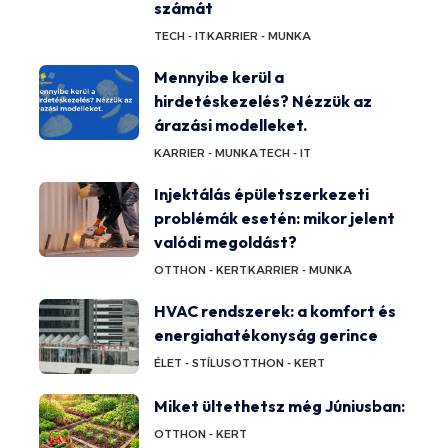
számát
TECH - IT
KARRIER - MUNKA
Mennyibe kerül a
hirdetéskezelés? Nézzük az
árazási modelleket.
KARRIER - MUNKA
TECH - IT
Injektálás épületszerkezeti
problémák esetén: mikor jelent
valódi megoldást?
OTTHON - KERT
KARRIER - MUNKA
HVAC rendszerek: a komfort és
energiahatékonyság gerince
ÉLET - STÍLUS
OTTHON - KERT
Miket ültethetsz még Júniusban:
OTTHON - KERT