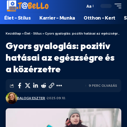
Aa
Élet – Stílus
Karrier – Munka
Otthon – Kert
S
Kezdőlap
»
Élet - Stílus
»
Gyors gyaloglás: pozitív hatásai az egészségre és a közérzetre
Gyors gyaloglás: pozitív
hatásai az egészségre és
a közérzetre
9 PERC OLVASÁS
BALOGH ESZTER
2025.09.10.