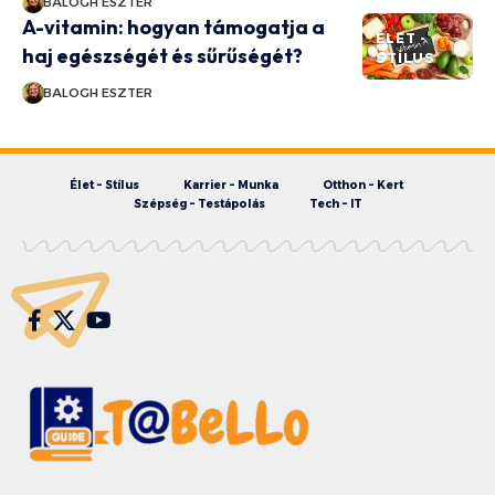
BALOGH ESZTER
A-vitamin: hogyan támogatja a
ÉLET -
haj egészségét és sűrűségét?
STÍLUS
BALOGH ESZTER
Élet – Stílus
Karrier – Munka
Otthon – Kert
Szépség – Testápolás
Tech – IT