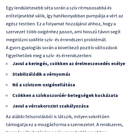
Egy lendületesebb séta során a szív ritmusosabbá és
erőteljesebbé válik, így hatékonyabban pumpálja a vért az
egész testben. Ez a folyamat hozzájárul ahhoz, hogy a
szervezet több oxigénhez jusson, ami hosszú távon segít
megelőzni sokféle szív- és érrendszeri problémát.
A gyors gyaloglás során a következő pozitív változások
figyelhetőek meg a szív- és érrendszerben:
Javul a keringés, csökken az érelmeszesedés esélye
Stabilizálódik a vérnyomás
Nő a szívizom oxigénellátása
Csökken a szívkoszorúér-betegségek kockázata
Javul a vércukorszint szabályozása
Az alábbi felsorolásból is látszik, milyen sokrétűen
támogatja ez a mozgásforma a szervezetet. A rendszeres,