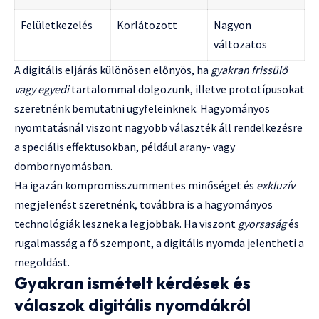
Felületkezelés
Korlátozott
Nagyon
változatos
A digitális eljárás különösen előnyös, ha
gyakran frissülő
vagy egyedi
tartalommal dolgozunk, illetve prototípusokat
szeretnénk bemutatni ügyfeleinknek. Hagyományos
nyomtatásnál viszont nagyobb választék áll rendelkezésre
a speciális effektusokban, például arany- vagy
dombornyomásban.
Ha igazán kompromisszummentes minőséget és
exkluzív
megjelenést szeretnénk, továbbra is a hagyományos
technológiák lesznek a legjobbak. Ha viszont
gyorsaság
és
rugalmasság a fő szempont, a
digitális nyomda
jelentheti a
megoldást.
Gyakran ismételt kérdések és
válaszok digitális nyomdákról