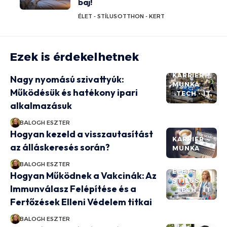
baj!
ÉLET - STÍLUS
OTTHON - KERT
Ezek is érdekelhetnek
KARRIER -
Nagy nyomású szivattyúk:
MUNKA
Működésük és hatékony ipari
TECH - IT
alkalmazásuk
BALOGH ESZTER
Hogyan kezeld a visszautasítást
KARRIER -
az álláskeresés során?
MUNKA
BALOGH ESZTER
ÉLET -
Hogyan Működnek a Vakcinák: Az
STÍLUS
Immunválasz Felépítése és a
TECH - IT
Fertőzések Elleni Védelem titkai
BALOGH ESZTER