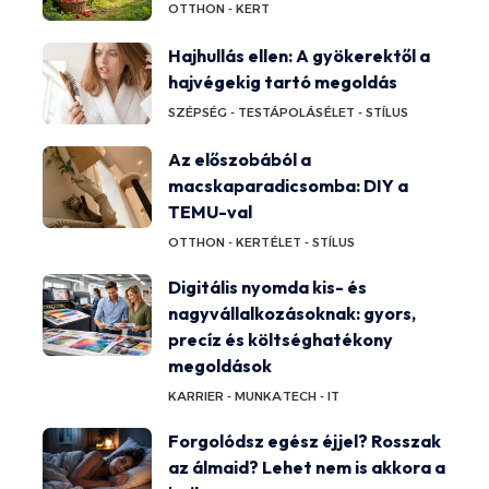
OTTHON - KERT
Hajhullás ellen: A gyökerektől a
hajvégekig tartó megoldás
SZÉPSÉG - TESTÁPOLÁS
ÉLET - STÍLUS
Az előszobából a
macskaparadicsomba: DIY a
TEMU-val
OTTHON - KERT
ÉLET - STÍLUS
Digitális nyomda kis- és
nagyvállalkozásoknak: gyors,
precíz és költséghatékony
megoldások
KARRIER - MUNKA
TECH - IT
Forgolódsz egész éjjel? Rosszak
az álmaid? Lehet nem is akkora a