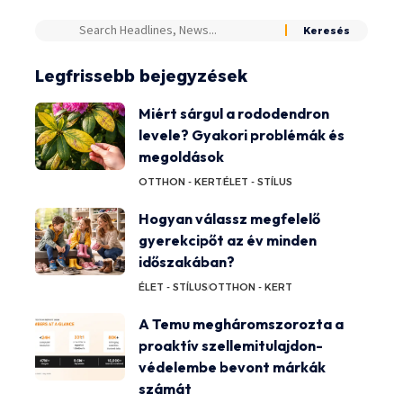
Legfrissebb bejegyzések
Miért sárgul a rododendron
levele? Gyakori problémák és
megoldások
OTTHON - KERT
ÉLET - STÍLUS
Hogyan válassz megfelelő
gyerekcipőt az év minden
időszakában?
ÉLET - STÍLUS
OTTHON - KERT
A Temu megháromszorozta a
proaktív szellemitulajdon-
védelembe bevont márkák
számát