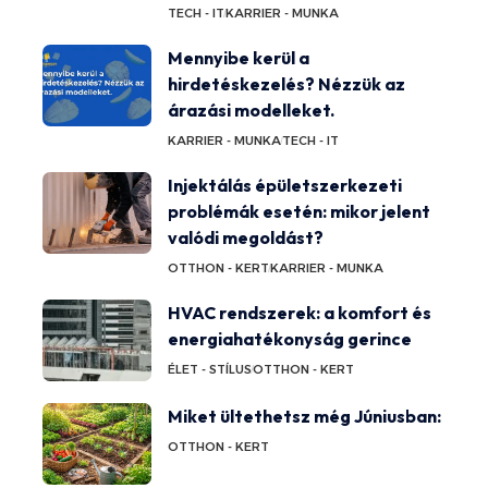
TECH - IT
KARRIER - MUNKA
Mennyibe kerül a
hirdetéskezelés? Nézzük az
árazási modelleket.
KARRIER - MUNKA
TECH - IT
Injektálás épületszerkezeti
problémák esetén: mikor jelent
valódi megoldást?
OTTHON - KERT
KARRIER - MUNKA
HVAC rendszerek: a komfort és
energiahatékonyság gerince
ÉLET - STÍLUS
OTTHON - KERT
Miket ültethetsz még Júniusban:
OTTHON - KERT