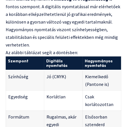
fontos szempont. A digitális nyomtatással már elérhetőek
a korábban elképzelhetetlenül jó grafikai eredmények,
különösen a gyorsan változó vagy egyedi tartalmaknál.
Hagyományos nyomtatás viszont színhelyességben,
stabilitásban és speciális felületi effektekben még mindig
verhetetlen.
Az alábbi táblázat segít a döntésben:
Szempont
Digitális
Hagyományos
nyomtatás
nyomtatás
Színhűség
Jó (CMYK)
Kiemelkedő
(Pantone is)
Egyediség
Korlátlan
Csak
korlátozottan
Formátum
Rugalmas, akár
Elsősorban
egyedi
sztenderd