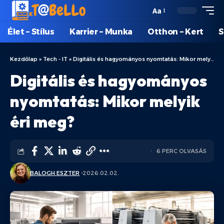
Aa
Élet – Stílus
Karrier – Munka
Otthon – Kert
S
Kezdőlap
»
Tech - IT
»
Digitális és hagyományos nyomtatás: Mikor melyik éri meg?
Digitális és hagyományos
nyomtatás: Mikor melyik
éri meg?
6 PERC OLVASÁS
BALOGH ESZTER
2026.02.02.