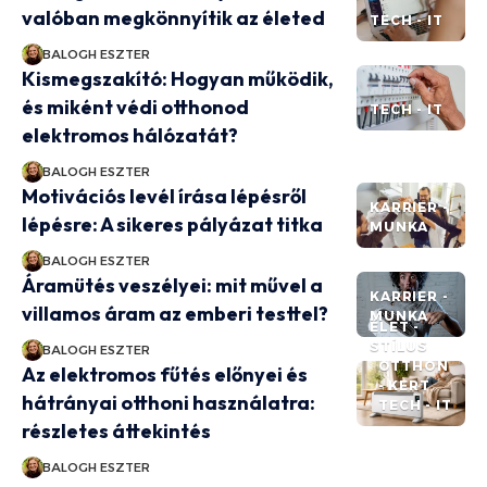
valóban megkönnyítik az életed
TECH - IT
BALOGH ESZTER
Kismegszakító: Hogyan működik,
és miként védi otthonod
TECH - IT
elektromos hálózatát?
BALOGH ESZTER
Motivációs levél írása lépésről
KARRIER -
lépésre: A sikeres pályázat titka
MUNKA
BALOGH ESZTER
Áramütés veszélyei: mit művel a
KARRIER -
villamos áram az emberi testtel?
MUNKA
ÉLET -
STÍLUS
BALOGH ESZTER
OTTHON
Az elektromos fűtés előnyei és
- KERT
hátrányai otthoni használatra:
TECH - IT
részletes áttekintés
BALOGH ESZTER