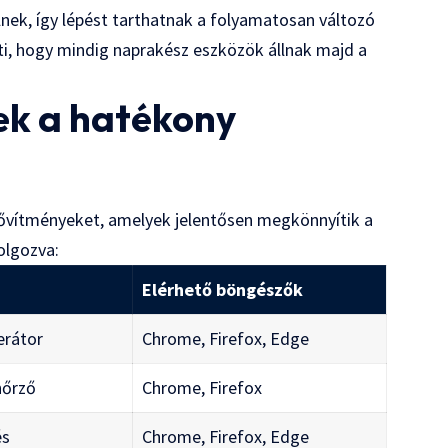
nek, így lépést tarthatnak a folyamatosan változó
nti, hogy mindig naprakész eszközök állnak majd a
ek a hatékony
bővítményeket, amelyek jelentősen megkönnyítik a
olgozva:
Elérhető böngészők
erátor
Chrome, Firefox, Edge
nőrző
Chrome, Firefox
és
Chrome, Firefox, Edge