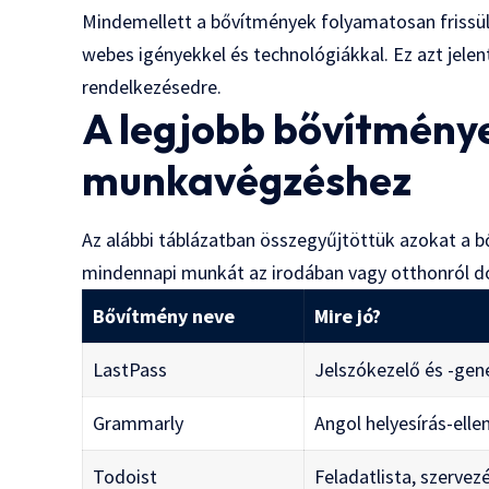
Mindemellett a bővítmények folyamatosan frissül
webes igényekkel és technológiákkal. Ez azt jele
rendelkezésedre.
A legjobb bővítmény
munkavégzéshez
Az alábbi táblázatban összegyűjtöttük azokat a 
mindennapi munkát az irodában vagy otthonról d
Bővítmény neve
Mire jó?
LastPass
Jelszókezelő és -gen
Grammarly
Angol helyesírás-elle
Todoist
Feladatlista, szervez