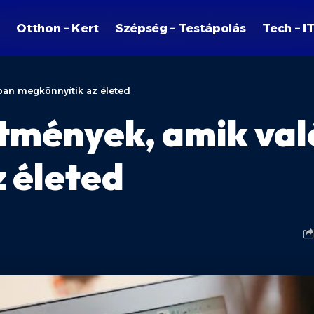
Otthon – Kert
Szépség – Testápolás
Tech – I
ban megkönnyítik az életed
tmények, amik va
 életed