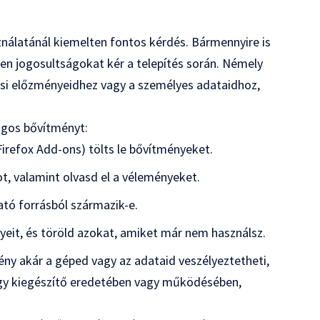
latánál kiemelten fontos kérdés. Bármennyire is
lyen jogosultságokat kér a telepítés során. Némely
si előzményeidhez vagy a személyes adataidhoz,
ágos bővítményt:
irefox Add-ons) tölts le bővítményeket.
t, valamint olvasd el a véleményeket.
ató forrásból származik-e.
eit, és töröld azokat, amiket már nem használsz.
ény akár a géped vagy az adataid veszélyeztetheti,
egy kiegészítő eredetében vagy működésében,