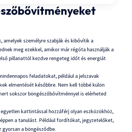
észőbővítményeket
 amelyek személyre szabják és kibővítik a
ednek meg ezekkel, amikor már régóta használják a
lső pillanattól kezdve rengeteg időt és energiát
indennapos feladatokat, például a jelszavak
kkek elmentését későbbre. Nem kell többé külön
mert sokszor böngészőbővítménnyel is elérheted
 egyetlen kattintással hozzáférj olyan eszközökhöz,
éppen a tanulást. Például fordítókat, jegyzetelőket,
tsz gyorsan a böngésződbe.