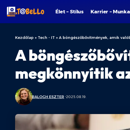
Élet – Stílus
Karrier – Munka
Kezdőlap
»
Tech - IT
»
A böngészőbővítmények, amik való
A böngészőbőví
megkönnyítik az
BALOGH ESZTER
2025.08.19.