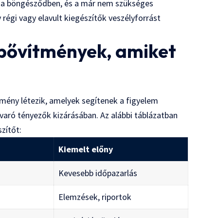
i a böngésződben, és a már nem szükséges
 régi vagy elavult kiegészítők veszélyforrást
 bővítmények, amiket
mény létezik, amelyek segítenek a figyelem
varó tényezők kizárásában. Az alábbi táblázatban
zítőt:
Kiemelt előny
Kevesebb időpazarlás
Elemzések, riportok