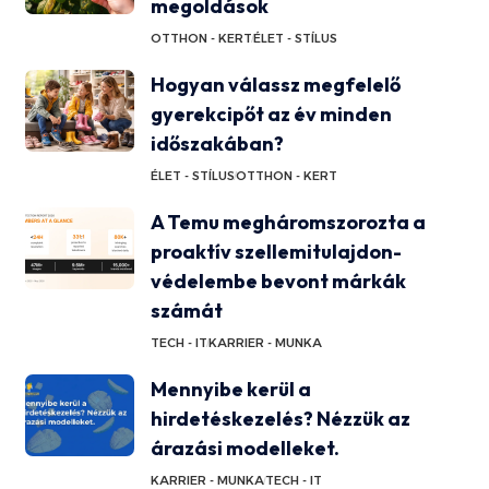
megoldások
OTTHON - KERT
ÉLET - STÍLUS
Hogyan válassz megfelelő
gyerekcipőt az év minden
időszakában?
ÉLET - STÍLUS
OTTHON - KERT
A Temu megháromszorozta a
proaktív szellemitulajdon-
védelembe bevont márkák
számát
TECH - IT
KARRIER - MUNKA
Mennyibe kerül a
hirdetéskezelés? Nézzük az
árazási modelleket.
KARRIER - MUNKA
TECH - IT