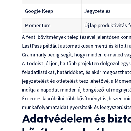
Google Keep
Jegyzetelés
Momentum
Új lap produktivitás 
A fenti bővítmények telepítésével jelentősen kön
LastPass például automatikusan menti és kitölti a 
Grammarly pedig segít, hogy minden e-mailed va
A Todoist jól jön, ha több projekten dolgozol egy
feladatlistákat, határidőket, és akár megoszthat
jegyzetelést és ötletelést tesz lehetővé, a Momen
indítja a napodat minden új böngészőfül megnyit
Érdemes kipróbálni több bővítményt is, hiszen min
munkafolyamataidat gyorsítsák és leegyszerűsíts
Adatvédelem és bizto