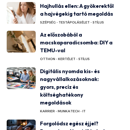
Hajhullás ellen: A gyökerektől
a hajvégekig tartó megoldás
SZÉPSÉG - TESTÁPOLÁS
ÉLET - STÍLUS
Az előszobából a
macskaparadicsomba: DIY a
TEMU-val
OTTHON - KERT
ÉLET - STÍLUS
Digitális nyomda kis- és
nagyvállalkozásoknak:
gyors, precíz és
költséghatékony
megoldások
KARRIER - MUNKA
TECH - IT
Forgolódsz egész éjjel?