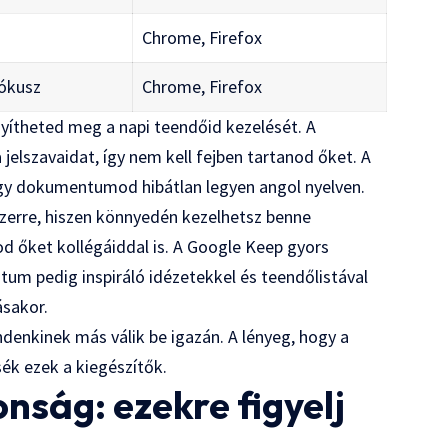
Chrome, Firefox
fókusz
Chrome, Firefox
nyítheted meg a napi teendőid kezelését. A
jelszavaidat, így nem kell fejben tartanod őket. A
gy dokumentumod hibátlan legyen angol nyelven.
szerre, hiszen könnyedén kezelhetsz benne
od őket kollégáiddal is. A Google Keep gyors
tum pedig inspiráló idézetekkel és teendőlistával
ásakor.
denkinek más válik be igazán. A lényeg, hogy a
ék ezek a kiegészítők.
nság: ezekre figyelj