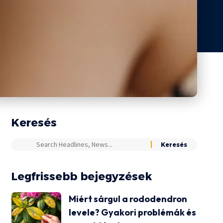
Keresés
Legfrissebb bejegyzések
Miért sárgul a rododendron
levele? Gyakori problémák és