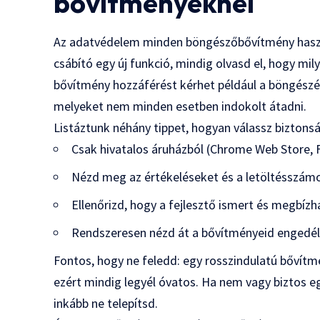
bővítményeknél
Az adatvédelem minden böngészőbővítmény haszná
csábító egy új funkció, mindig olvasd el, hogy mi
bővítmény hozzáférést kérhet például a böngészé
melyeket nem minden esetben indokolt átadni.
Listáztunk néhány tippet, hogyan válassz biztons
Csak hivatalos áruházból (Chrome Web Store, F
Nézd meg az értékeléseket és a letöltésszámo
Ellenőrizd, hogy a fejlesztő ismert és megbízh
Rendszeresen nézd át a bővítményeid engedély
Fontos, hogy ne feledd: egy rosszindulatú bővítm
ezért mindig legyél óvatos. Ha nem vagy biztos 
inkább ne telepítsd.