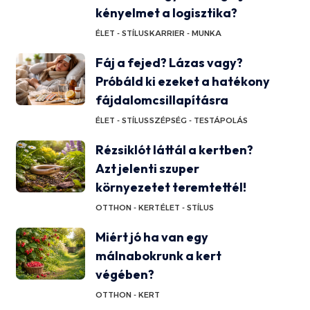
kényelmet a logisztika?
ÉLET - STÍLUS
KARRIER - MUNKA
Fáj a fejed? Lázas vagy?
Próbáld ki ezeket a hatékony
fájdalomcsillapításra
ÉLET - STÍLUS
SZÉPSÉG - TESTÁPOLÁS
Rézsiklót láttál a kertben?
Azt jelenti szuper
környezetet teremtettél!
OTTHON - KERT
ÉLET - STÍLUS
Miért jó ha van egy
málnabokrunk a kert
végében?
OTTHON - KERT