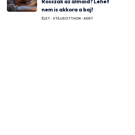
Rosszak az álmaid? Lehet
nem is akkora a baj!
ÉLET - STÍLUS
OTTHON - KERT