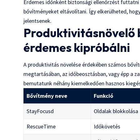
Érdemes időnként biztonsági ellenőrzést futtatn
bővítményeket eltávolítani. Így elkerülheted, hogy
jelentsenek.
Produktivitásnövelő
érdemes kipróbálni
A produktivitás növelése érdekében számos bővít
megtartásában, az időbeosztásban, vagy épp a za
bemutatunk néhány kiemelkedően hasznos kiegés
Bővítmény neve
Funkció
StayFocusd
Oldalak blokkolása
RescueTime
Időkövetés