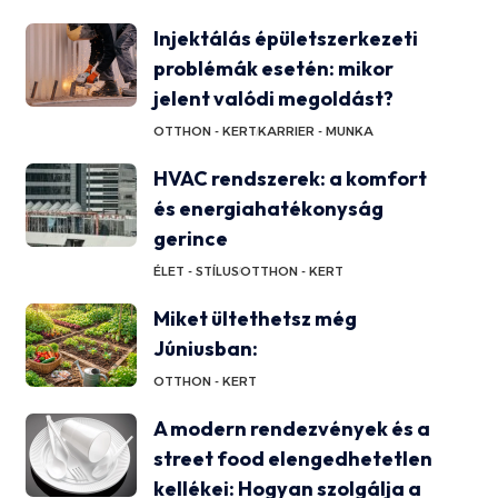
Injektálás épületszerkezeti
problémák esetén: mikor
jelent valódi megoldást?
OTTHON - KERT
KARRIER - MUNKA
HVAC rendszerek: a komfort
és energiahatékonyság
gerince
ÉLET - STÍLUS
OTTHON - KERT
Miket ültethetsz még
Júniusban:
OTTHON - KERT
A modern rendezvények és a
street food elengedhetetlen
kellékei: Hogyan szolgálja a