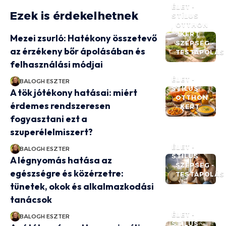
ÉLET -
Ezek is érdekelhetnek
STÍLUS
OTTHON
- KERT
Mezei zsurló: Hatékony összetevő
SZÉPSÉG -
az érzékeny bőr ápolásában és
TESTÁPOLÁS
felhasználási módjai
ÉLET -
BALOGH ESZTER
STÍLUS
A tök jótékony hatásai: miért
OTTHON
érdemes rendszeresen
- KERT
fogyasztani ezt a
szuperélelmiszert?
ÉLET -
BALOGH ESZTER
STÍLUS
A légnyomás hatása az
SZÉPSÉG -
egészségre és közérzetre:
TESTÁPOLÁS
tünetek, okok és alkalmazkodási
tanácsok
ÉLET -
BALOGH ESZTER
STÍLUS