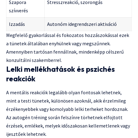
Szapora
Stresszreakció, szorongás
szívverés
Izzadás
Autonóm idegrendszeri aktiváció
Megfelelő gyakorlással és fokozatos hozzászokással ezek
a tünetek általában enyhülnek vagy megszűnnek.
Amennyiben tartósan fennállnak, mindenképp célszerű
konzultálni szakemberrel.
Lelki mellékhatások és pszichés
reakciók
A mentális reakciók legalább olyan fontosak lehetnek,
mint a testi tünetek, különösen azoknál, akik érzelmileg
érzékenyebbek vagy komolyabb lelki terheket hordoznak.
Az autogén tréning során felszínre törhetnek elfojtott
érzések, emlékek, melyek időszakosan kellemetlenek vagy
ijesztőek lehetnek.