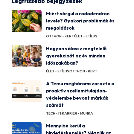
Legfrissebb bejegyzések
Miért sárgul a rododendron
levele? Gyakori problémák és
megoldások
OTTHON - KERT
ÉLET - STÍLUS
Hogyan válassz megfelelő
gyerekcipőt az év minden
időszakában?
ÉLET - STÍLUS
OTTHON - KERT
A Temu megháromszorozta a
proaktív szellemitulajdon-
védelembe bevont márkák
számát
TECH - IT
KARRIER - MUNKA
Mennyibe kerül a
hirdetéskezelés? Nézzük az