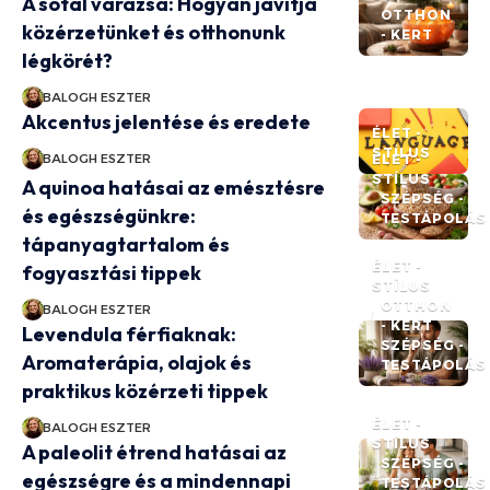
A sótál varázsa: Hogyan javítja
OTTHON
közérzetünket és otthonunk
- KERT
légkörét?
BALOGH ESZTER
Akcentus jelentése és eredete
ÉLET -
STÍLUS
BALOGH ESZTER
ÉLET -
STÍLUS
A quinoa hatásai az emésztésre
SZÉPSÉG -
és egészségünkre:
TESTÁPOLÁS
tápanyagtartalom és
ÉLET -
fogyasztási tippek
STÍLUS
OTTHON
BALOGH ESZTER
- KERT
Levendula férfiaknak:
SZÉPSÉG -
Aromaterápia, olajok és
TESTÁPOLÁS
praktikus közérzeti tippek
ÉLET -
BALOGH ESZTER
STÍLUS
A paleolit étrend hatásai az
SZÉPSÉG -
egészségre és a mindennapi
TESTÁPOLÁS