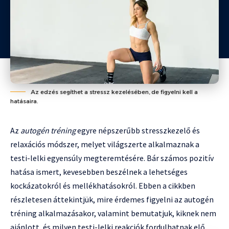
Az edzés segíthet a stressz kezelésében, de figyelni kell a
hatásaira.
Az
autogén tréning
egyre népszerűbb stresszkezelő és
relaxációs módszer, melyet világszerte alkalmaznak a
testi-lelki egyensúly megteremtésére. Bár számos pozitív
hatása ismert, kevesebben beszélnek a lehetséges
kockázatokról és mellékhatásokról. Ebben a cikkben
részletesen áttekintjük, mire érdemes figyelni az autogén
tréning alkalmazásakor, valamint bemutatjuk, kiknek nem
ajánlott, és milyen testi-lelki reakciók fordulhatnak elő.