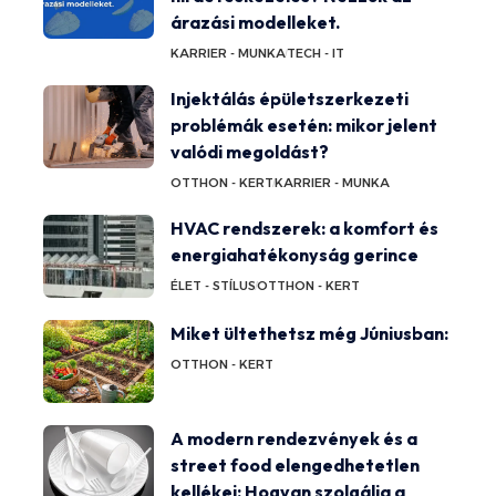
árazási modelleket.
KARRIER - MUNKA
TECH - IT
Injektálás épületszerkezeti
problémák esetén: mikor jelent
valódi megoldást?
OTTHON - KERT
KARRIER - MUNKA
HVAC rendszerek: a komfort és
energiahatékonyság gerince
ÉLET - STÍLUS
OTTHON - KERT
Miket ültethetsz még Júniusban:
OTTHON - KERT
A modern rendezvények és a
street food elengedhetetlen
kellékei: Hogyan szolgálja a