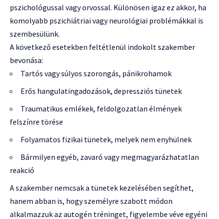
pszichológussal vagy orvossal. Különösen igaz ez akkor, ha
komolyabb pszichiátriai vagy neurológiai problémákkal is
szembesülünk.
A következő esetekben feltétlenül indokolt szakember
bevonása:
Tartós vagy súlyos szorongás, pánikrohamok
Erős hangulatingadozások, depressziós tünetek
Traumatikus emlékek, feldolgozatlan élmények
felszínre törése
Folyamatos fizikai tünetek, melyek nem enyhülnek
Bármilyen egyéb, zavaró vagy megmagyarázhatatlan
reakció
A szakember nemcsak a tünetek kezelésében segíthet,
hanem abban is, hogy személyre szabott módon
alkalmazzuk az autogén tréninget, figyelembe véve egyéni