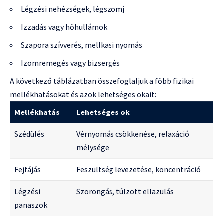
Légzési nehézségek, légszomj
Izzadás vagy hőhullámok
Szapora szívverés, mellkasi nyomás
Izomremegés vagy bizsergés
A következő táblázatban összefoglaljuk a főbb fizikai
mellékhatásokat és azok lehetséges okait:
Mellékhatás
Lehetséges ok
Szédülés
Vérnyomás csökkenése, relaxáció
mélysége
Fejfájás
Feszültség levezetése, koncentráció
Légzési
Szorongás, túlzott ellazulás
panaszok