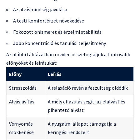
Az alvásminőség javulása
A testi komfortérzet növekedése
Fokozott önismeret és érzelmi stabilitás
Jobb koncentráció és tanulási teljesítmény
Az alábbi táblázatban röviden összefoglaljuk a fontosabb
előnyöket és leírásukat:
Előny
Leírás
Stresszoldás
A relaxáció révén a feszültség oldódik
Alvásjavítás
A mély ellazulás segíti az elalvást és
pihentető alvást
Vérnyomás
A nyugalmi állapot támogatja a
csökkenése
keringési rendszert