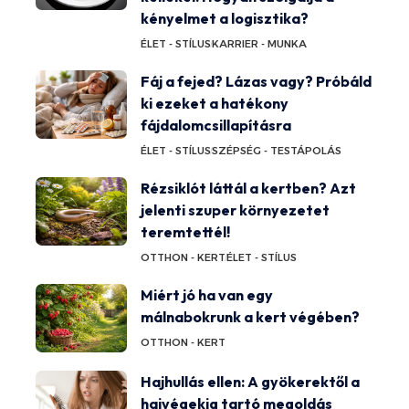
kényelmet a logisztika?
ÉLET - STÍLUS
KARRIER - MUNKA
Fáj a fejed? Lázas vagy? Próbáld
ki ezeket a hatékony
fájdalomcsillapításra
ÉLET - STÍLUS
SZÉPSÉG - TESTÁPOLÁS
Rézsiklót láttál a kertben? Azt
jelenti szuper környezetet
teremtettél!
OTTHON - KERT
ÉLET - STÍLUS
Miért jó ha van egy
málnabokrunk a kert végében?
OTTHON - KERT
Hajhullás ellen: A gyökerektől a
hajvégekig tartó megoldás