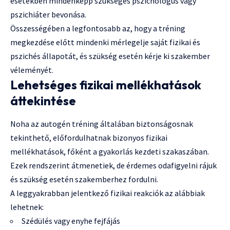
esetekben mindenképp szükséges pszichológus vagy
pszichiáter bevonása.
Összességében a legfontosabb az, hogy a tréning
megkezdése előtt mindenki mérlegelje saját fizikai és
pszichés állapotát, és szükség esetén kérje ki szakember
véleményét.
Lehetséges fizikai mellékhatások
áttekintése
Noha az autogén tréning általában biztonságosnak
tekinthető, előfordulhatnak bizonyos fizikai
mellékhatások, főként a gyakorlás kezdeti szakaszában.
Ezek rendszerint átmenetiek, de érdemes odafigyelni rájuk
és szükség esetén szakemberhez fordulni.
A leggyakrabban jelentkező fizikai reakciók az alábbiak
lehetnek:
Szédülés vagy enyhe fejfájás