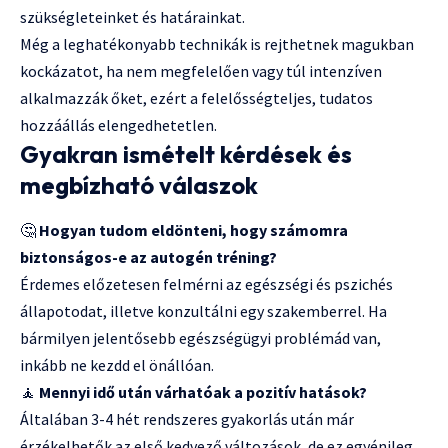
szükségleteinket és határainkat.
Még a leghatékonyabb technikák is rejthetnek magukban
kockázatot, ha nem megfelelően vagy túl intenzíven
alkalmazzák őket, ezért a felelősségteljes, tudatos
hozzáállás elengedhetetlen.
Gyakran ismételt kérdések és
megbízható válaszok
🤔
Hogyan tudom eldönteni, hogy számomra
biztonságos-e az autogén tréning?
Érdemes előzetesen felmérni az egészségi és pszichés
állapotodat, illetve konzultálni egy szakemberrel. Ha
bármilyen jelentősebb egészségügyi problémád van,
inkább ne kezdd el önállóan.
🧘
Mennyi idő után várhatóak a pozitív hatások?
Általában 3-4 hét rendszeres gyakorlás után már
érzékelhetők az első kedvező változások, de ez egyénileg