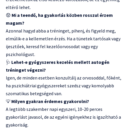
eltérő lehet.
😟
Mi a teendő, ha gyakorlás közben rosszul érzem
magam?
Azonnal hagyd abba a tréninget, pihenj, és figyeld meg,
elmúlik-e a kellemetlen érzés. Ha a tünetek tartósak vagy
ijesztőek, keresd fel kezelőorvosodat vagy egy
pszichológust.
🩺
Lehet-e gyógyszeres kezelés mellett autogén
tréninget végezni?
Igen, de minden esetben konzultálj az orvosoddal, főként,
ha pszichiátriai gyógyszereket szedsz vagy komolyabb
szomatikus betegséged van.
💡
Milyen gyakran érdemes gyakorolni?
A legtöbb szakember napi egyszeri, 10-20 perces
gyakorlást javasol, de az egyéni igényekhez is igazítható a
gyakoriság.