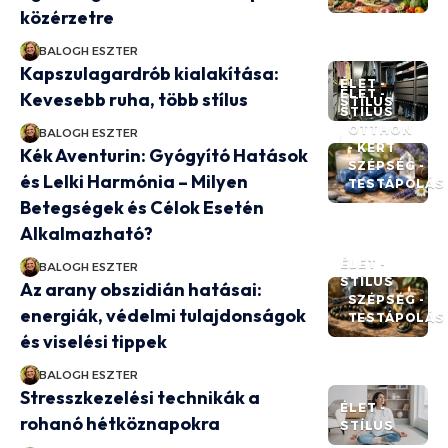
közérzetre
BALOGH ESZTER
Kapszulagardrób kialakítása:
ÉLET -
ÉLET -
Kevesebb ruha, több stílus
STÍLUS
STÍLUS
OTTHON
BALOGH ESZTER
- KERT
Kék Aventurin: Gyógyító Hatások
SZÉPSÉG -
és Lelki Harmónia – Milyen
TESTÁPOLÁS
Betegségek és Célok Esetén
Alkalmazható?
ÉLET -
BALOGH ESZTER
STÍLUS
Az arany obszidián hatásai:
SZÉPSÉG -
energiák, védelmi tulajdonságok
TESTÁPOLÁS
és viselési tippek
BALOGH ESZTER
Stresszkezelési technikák a
ÉLET -
rohanó hétköznapokra
STÍLUS