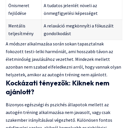
Önismeret
A tudatos jelenlét növeli az
fejlődése
önmegfigyelési képességet
Mentális
A relaxáció megkönnyíti a fókuszált
teljesítmény
gondolkodást
A módszer alkalmazása során sokan tapasztalnak
fokozott testi-lelki harmóniát, ami hosszabb távon az
életminőség javulásához vezethet. Mindezek mellett
azonban nem szabad elfeledkezni arról, hogy vannak olyan
helyzetek, amikor az autogén tréning nem ajánlott.
Kockázati tényezők: Kiknek nem
ajánlott?
Bizonyos egészségi és pszichés állapotok mellett az
autogén tréning alkalmazása nem javasolt, vagy csak
szakember irányításával végezhető. Különösen fontos
odafigyelni azokra, akiknél komolyabb pszichiátriai