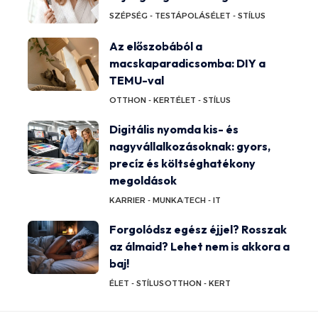
SZÉPSÉG - TESTÁPOLÁS
ÉLET - STÍLUS
Az előszobából a
macskaparadicsomba: DIY a
TEMU-val
OTTHON - KERT
ÉLET - STÍLUS
Digitális nyomda kis- és
nagyvállalkozásoknak: gyors,
precíz és költséghatékony
megoldások
KARRIER - MUNKA
TECH - IT
Forgolódsz egész éjjel? Rosszak
az álmaid? Lehet nem is akkora a
baj!
ÉLET - STÍLUS
OTTHON - KERT