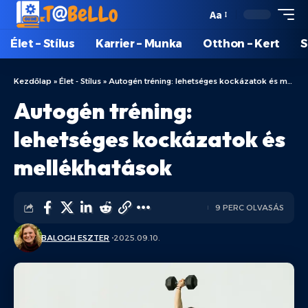
Aa
Élet – Stílus
Karrier – Munka
Otthon – Kert
S
Kezdőlap
»
Élet - Stílus
»
Autogén tréning: lehetséges kockázatok és mellékhatások
Autogén tréning:
lehetséges kockázatok és
mellékhatások
9 PERC OLVASÁS
BALOGH ESZTER
2025.09.10.