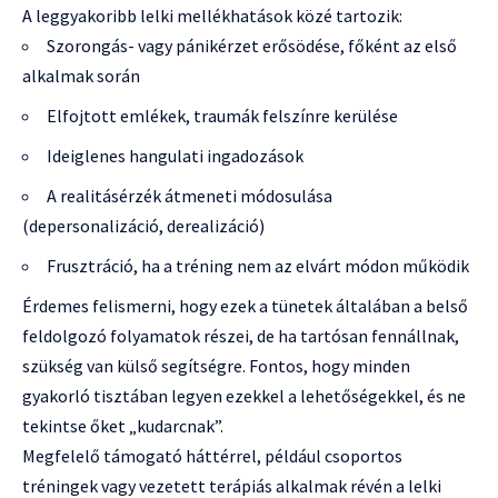
A leggyakoribb lelki mellékhatások közé tartozik:
Szorongás- vagy pánikérzet erősödése, főként az első
alkalmak során
Elfojtott emlékek, traumák felszínre kerülése
Ideiglenes hangulati ingadozások
A realitásérzék átmeneti módosulása
(depersonalizáció, derealizáció)
Frusztráció, ha a tréning nem az elvárt módon működik
Érdemes felismerni, hogy ezek a tünetek általában a belső
feldolgozó folyamatok részei, de ha tartósan fennállnak,
szükség van külső segítségre. Fontos, hogy minden
gyakorló tisztában legyen ezekkel a lehetőségekkel, és ne
tekintse őket „kudarcnak”.
Megfelelő támogató háttérrel, például csoportos
tréningek vagy vezetett terápiás alkalmak révén a lelki