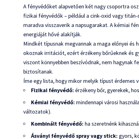
A fényvédőket alapvetően két nagy csoportra oszth
fizikai fényvédők – például a cink-oxid vagy titán
maradva visszaverik a napsugarakat. A kémiai fén
energiáját hővé alakítják.
Mindkét típusnak megvannak a maga előnyei és hát
okoznak irritációt, ezért érzékeny bőrűeknek és
viszont könnyebben beszívódnak, nem hagynak feh
biztosítanak.
Íme egy lista, hogy mikor melyik típust érdemes v
Fizikai fényvédő:
érzékeny bőr, gyerekek, hos
Kémiai fényvédő:
mindennapi városi használat
változatok).
Kombinált fényvédő:
ha szeretnénk kihasznál
Ásványi fényvédő spray vagy stick:
gyors, k