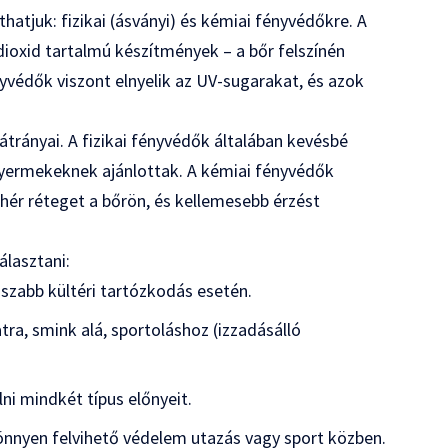
atjuk: fizikai (ásványi) és kémiai fényvédőkre. A
-dioxid tartalmú készítmények – a bőr felszínén
yvédők viszont elnyelik az UV-sugarakat, és azok
rányai. A fizikai fényvédők általában kevésbé
 gyermekeknek ajánlottak. A kémiai fényvédők
ér réteget a bőrön, és kellemesebb érzést
álasztani:
szabb kültéri tartózkodás esetén.
ra, smink alá, sportoláshoz (izzadásálló
ni mindkét típus előnyeit.
önnyen felvihető védelem utazás vagy sport közben.