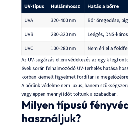
UV-típus
Hullámhossz
Hatás a bőrre
UVA
320-400 nm
Bőr öregedése, pi
UVB
280-320 nm
Leégés, DNS-káros
UVC
100-280 nm
Nem éri el a földfe
Az UV-sugárzás elleni védekezés az egyik legfon
évek során felhalmozódó UV-terhelés hatása hossz
korban kiemelt figyelmet fordítani a megelőzésre
A bőrünk védelme nem luxus, hanem szükségszerűs
vagy éppen mennyi időt töltünk a szabadban.
Milyen típusú fényvé
használjuk?