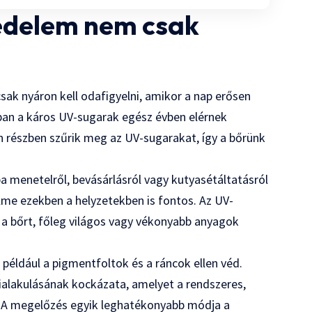
védelem nem csak
csak nyáron kell odafigyelni, amikor a nap erősen
ában a káros UV-sugarak egész évben elérnek
n részben szűrik meg az UV-sugarakat, így a bőrünk
 menetelről, bevásárlásról vagy kutyasétáltatásról
lme ezekben a helyzetekben is fontos. Az UV-
i a bőrt, főleg világos vagy vékonyabb anyagok
például a pigmentfoltok és a ráncok ellen véd.
kialakulásának kockázata, amelyet a rendszeres,
t. A megelőzés egyik leghatékonyabb módja a