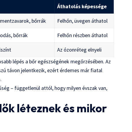
Áthatolás képessége
gmentzavarok, bőrrák
Felhőn, üvegen áthatol
odás, bőrrák
Felhőn részben áthatol
lszínt
Az ózonréteg elnyeli
tosabb lépés a bőr egészségének megőrzésében. Az
ú távon jelentkezik, ezért érdemes már fiatal
.
ég – függetlenül attól, hogy milyen évszak van,
dők léteznek és mikor