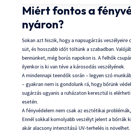
Miért fontos a fény
nyáron?
Sokan azt hiszik, hogy a napsugárzás veszélyeire 
süt, és hosszabb időt töltünk a szabadban. Valój
bennünket, még borús napokon is. A felhők csupá
ilyenkor is ki van téve a károsodás veszélyének.
A mindennapi teendők során – legyen szó munkába
– gyakran nem is gondolunk rá, hogy bőrünk véde
sugárzás ugyanis a ruházaton keresztül is elérhet
esetén.
A fényvédelem nem csak az esztétikai problémák, 
Ennél sokkal komolyabb veszélyt jelent a bőrrák 
akár alacsony intenzitású UV-terhelés is növelhe