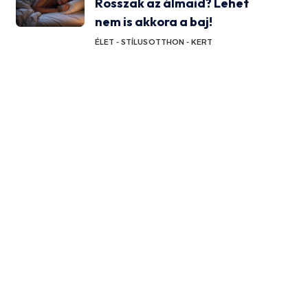
Rosszak az álmaid? Lehet
nem is akkora a baj!
ÉLET - STÍLUS
OTTHON - KERT