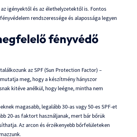
 az igényektől és az élethelyzetektől is. Fontos
a fényvédelem rendszeressége és alapossága legyen
egfelelő fényvédő
alálkozunk az SPF (Sun Protection Factor) –
t mutatja meg, hogy a készítmény hányszor
snak kitéve anélkül, hogy leégne, mintha nem
űeknek magasabb, legalább 30-as vagy 50-es SPF-et
ább 20-as faktort használjanak, mert bár bőrük
osíthatja. Az arcon és érzékenyebb bőrfelületeken
lmazzunk.