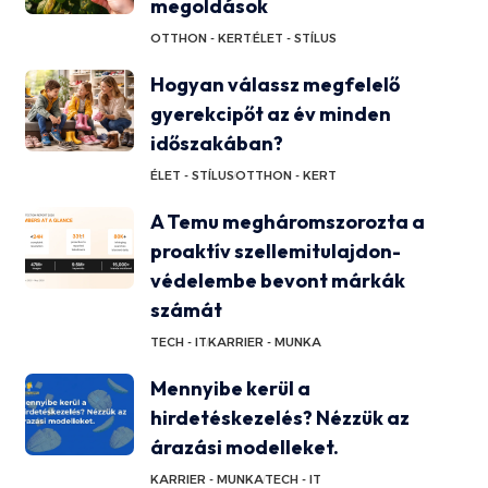
megoldások
OTTHON - KERT
ÉLET - STÍLUS
Hogyan válassz megfelelő
gyerekcipőt az év minden
időszakában?
ÉLET - STÍLUS
OTTHON - KERT
A Temu megháromszorozta a
proaktív szellemitulajdon-
védelembe bevont márkák
számát
TECH - IT
KARRIER - MUNKA
Mennyibe kerül a
hirdetéskezelés? Nézzük az
árazási modelleket.
KARRIER - MUNKA
TECH - IT