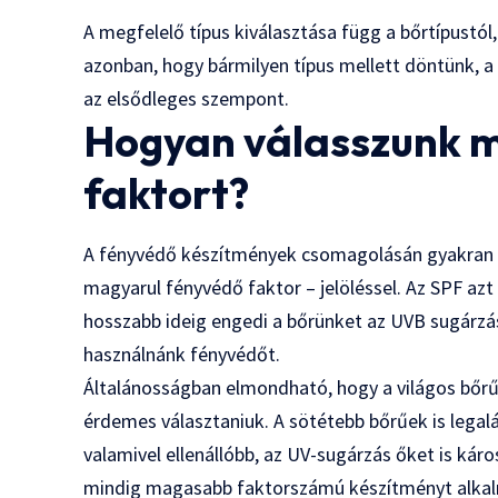
A megfelelő típus kiválasztása függ a bőrtípustól,
azonban, hogy bármilyen típus mellett döntünk, 
az elsődleges szempont.
Hogyan válasszunk m
faktort?
A fényvédő készítmények csomagolásán gyakran t
magyarul fényvédő faktor – jelöléssel. Az SPF az
hosszabb ideig engedi a bőrünket az UVB sugárzá
használnánk fényvédőt.
Általánosságban elmondható, hogy a világos bőr
érdemes választaniuk. A sötétebb bőrűek is legal
valamivel ellenállóbb, az UV-sugárzás őket is kár
mindig magasabb faktorszámú készítményt alka