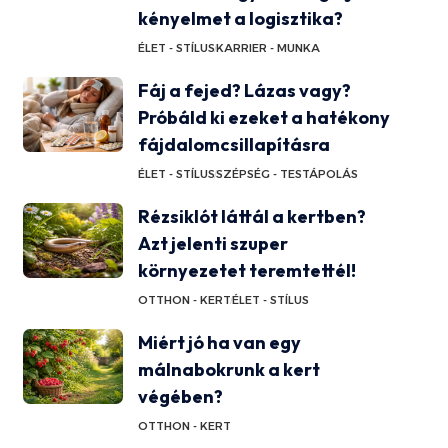
kényelmet a logisztika?
ÉLET - STÍLUS
KARRIER - MUNKA
Fáj a fejed? Lázas vagy?
Próbáld ki ezeket a hatékony
fájdalomcsillapításra
ÉLET - STÍLUS
SZÉPSÉG - TESTÁPOLÁS
Rézsiklót láttál a kertben?
Azt jelenti szuper
környezetet teremtettél!
OTTHON - KERT
ÉLET - STÍLUS
Miért jó ha van egy
málnabokrunk a kert
végében?
OTTHON - KERT