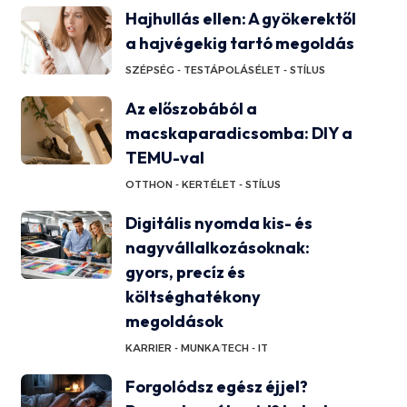
Hajhullás ellen: A gyökerektől
a hajvégekig tartó megoldás
SZÉPSÉG - TESTÁPOLÁS
ÉLET - STÍLUS
Az előszobából a
macskaparadicsomba: DIY a
TEMU-val
OTTHON - KERT
ÉLET - STÍLUS
Digitális nyomda kis- és
nagyvállalkozásoknak:
gyors, precíz és
költséghatékony
megoldások
KARRIER - MUNKA
TECH - IT
Forgolódsz egész éjjel?