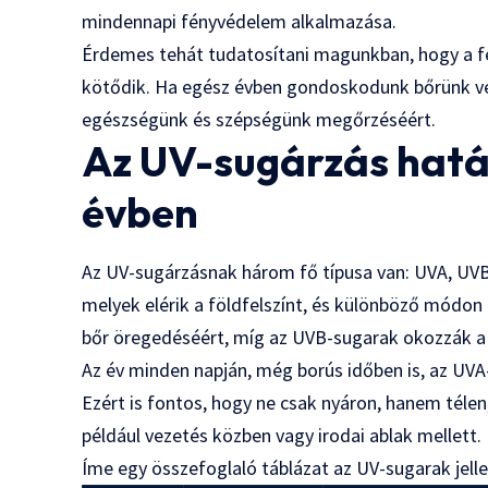
mindennapi fényvédelem alkalmazása.
Érdemes tehát tudatosítani magunkban, hogy a f
kötődik. Ha egész évben gondoskodunk bőrünk vé
egészségünk és szépségünk megőrzéséért.
Az UV-sugárzás hatá
évben
Az UV-sugárzásnak három fő típusa van: UVA, UVB
melyek elérik a földfelszínt, és különböző módon 
bőr öregedéséért, míg az UVB-sugarak okozzák a 
Az év minden napján, még borús időben is, az UVA
Ezért is fontos, hogy ne csak nyáron, hanem télen
például vezetés közben vagy irodai ablak mellett.
Íme egy összefoglaló táblázat az UV-sugarak jell