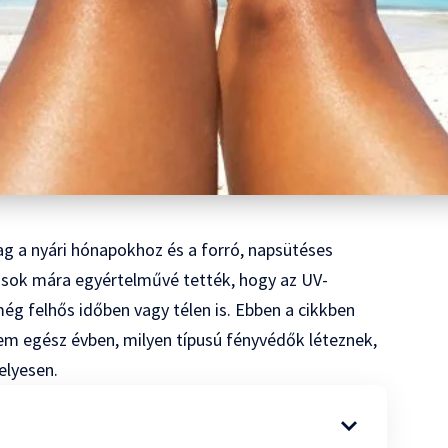
g a nyári hónapokhoz és a forró, napsütéses
sok mára egyértelművé tették, hogy az UV-
ég felhős időben vagy télen is. Ebben a cikkben
lem egész évben, milyen típusú fényvédők léteznek,
elyesen.