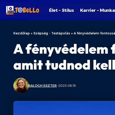
Élet – Stílus
Karrier – Munka
Kezdőlap
»
Szépség - Testápolás
»
A fényvédelem fontossá
A fényvédelem 
amit tudnod kel
BALOGH ESZTER
2025.08.19.