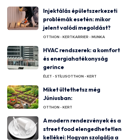
Injektálás épületszerkezeti
problémák esetén: mikor
jelent valódi megoldást?
OTTHON - KERT
KARRIER - MUNKA
HVAC rendszerek: a komfort
és energiahatékonyság
gerince
ÉLET - STÍLUS
OTTHON - KERT
Miket ültethetsz még
Júniusban:
OTTHON - KERT
A modern rendezvények és a
street food elengedhetetlen
kellékei: Hogyan szolgálja a