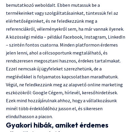
bemutatkozó weboldalt. Ebben mutassuk be a
termékeinket vagy szolgáltatásainkat, tüntessük fel az
elérhetőségeinket, és ne feledkezzünk meg a
referenciákról, véleményekről sem, ha már vannak ilyenek.
A közösségi média – például Facebook, Instagram, LinkedIn
– szintén fontos csatorna. Minden platformon érdemes
jelen lenni, ahol a célcsoportunk megtalálható, és
rendszeresen megosztani hasznos, érdekes tartalmakat.
Ezzel nemcsak új ügyfeleket szerezhetünk, de a
meglévőkkel is folyamatos kapcsolatban maradhatunk.
Végül, ne feledkezzünk meg az alapvető online marketing
eszközökről: Google Cégem, hírlevél, keresőhirdetések.
Ezek mind hozzájárulnak ahhoz, hogy a vállalkozásunk
minél több érdeklődőhöz jusson el, és sikeresen
elindulhasson a piacon.
Gyakori hibák, amiket érdemes