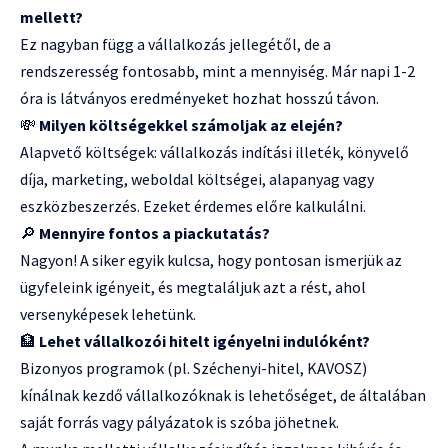
mellett?
Ez nagyban függ a vállalkozás jellegétől, de a
rendszeresség fontosabb, mint a mennyiség. Már napi 1-2
óra is látványos eredményeket hozhat hosszú távon.
💸
Milyen költségekkel számoljak az elején?
Alapvető költségek: vállalkozás indítási illeték, könyvelő
díja, marketing, weboldal költségei, alapanyag vagy
eszközbeszerzés. Ezeket érdemes előre kalkulálni.
🔎
Mennyire fontos a piackutatás?
Nagyon! A siker egyik kulcsa, hogy pontosan ismerjük az
ügyfeleink igényeit, és megtaláljuk azt a rést, ahol
versenyképesek lehetünk.
🏦
Lehet vállalkozói hitelt igényelni indulóként?
Bizonyos programok (pl. Széchenyi-hitel, KAVOSZ)
kínálnak kezdő vállalkozóknak is lehetőséget, de általában
saját forrás vagy pályázatok is szóba jöhetnek.