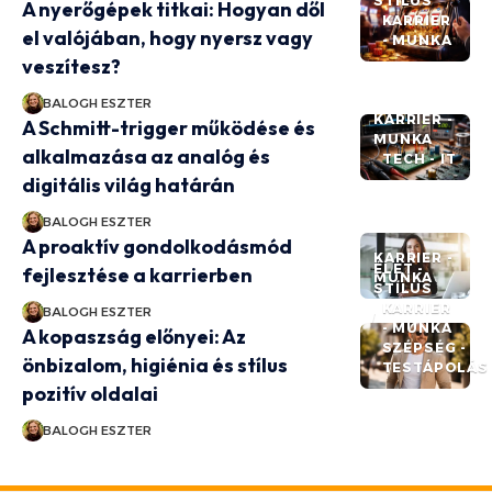
STÍLUS
A nyerőgépek titkai: Hogyan dől
KARRIER
el valójában, hogy nyersz vagy
- MUNKA
veszítesz?
BALOGH ESZTER
KARRIER -
A Schmitt-trigger működése és
MUNKA
alkalmazása az analóg és
TECH - IT
digitális világ határán
BALOGH ESZTER
A proaktív gondolkodásmód
KARRIER -
ÉLET -
fejlesztése a karrierben
MUNKA
STÍLUS
KARRIER
BALOGH ESZTER
- MUNKA
A kopaszság előnyei: Az
SZÉPSÉG -
önbizalom, higiénia és stílus
TESTÁPOLÁS
pozitív oldalai
BALOGH ESZTER