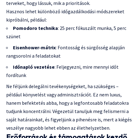
terveket, hogy lássuk, mik a prioritások.
Hasznos lehet különböző időgazdálkodási módszereket
kipróbálni, például:
Pomodoro technika
: 25 perc fókuszált munka, 5 perc
szünet
Eisenhower-mátrix
: Fontosság és sürgősség alapján
rangsorolni a feladatokat
Időnapló vezetése
: Feljegyezni, mire mennyi időt
fordítunk
Ne féljünk delegálni tevékenységeket, ha szükséges –
például könyvelést vagy adminisztrációt. Ez nem luxus,
hanem befektetés abba, hogy a legfontosabb feladatokra
tudjunk koncentrálni. Végezetül tanuljuk meg felismerni a
saját határainkat, és figyeljünk a pihenésre is, mert a kiégés
veszélye nagyobb lehet ebben az élethelyzetben.
Erőforrások és támogatások kezdő