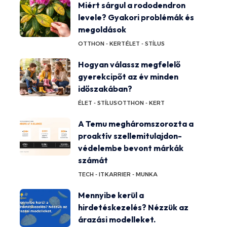
Miért sárgul a rododendron
levele? Gyakori problémák és
megoldások
OTTHON - KERT
ÉLET - STÍLUS
Hogyan válassz megfelelő
gyerekcipőt az év minden
időszakában?
ÉLET - STÍLUS
OTTHON - KERT
A Temu megháromszorozta a
proaktív szellemitulajdon-
védelembe bevont márkák
számát
TECH - IT
KARRIER - MUNKA
Mennyibe kerül a
hirdetéskezelés? Nézzük az
árazási modelleket.