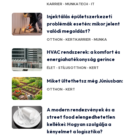
KARRIER - MUNKA
TECH - IT
Injektálás épületszerkezeti
problémák esetén: mikor jelent
valódi megoldást?
OTTHON - KERT
KARRIER - MUNKA
HVAC rendszerek: a komfort és
energiahatékonyság gerince
ÉLET - STÍLUS
OTTHON - KERT
Miket ültethetsz még Júniusban:
OTTHON - KERT
A modern rendezvények és a
street food elengedhetetlen
kellékei: Hogyan szolgálja a
kényelmet a logisztika?