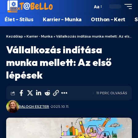
Aa
Élet – Stílus
Karrier – Munka
Otthon – Kert
S
Kezdőlap
»
Karrier - Munka
»
Vállalkozás indítása munka mellett: Az első lépések
Vállalkozás indítása
munka mellett: Az első
lépések
11 PERC OLVASÁS
BALOGH ESZTER
2025.10.11.