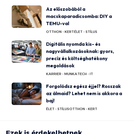
Az előszobából a
macskaparadicsomba: DIY a
TEMU-val
OTTHON - KERT
ÉLET - STÍLUS
Digitális nyomda kis- és
nagyvállalkozásoknak: gyors,
precíz és költséghatékony
megoldások
KARRIER - MUNKA
TECH - IT
Forgolódsz egész éjjel? Rosszak
az álmaid? Lehet nem is akkora a
baj!
ÉLET - STÍLUS
OTTHON - KERT
Ezek is érdekelhetnek