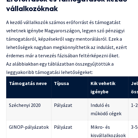
vállalkozóknak
A kezdő vállalkozók számos erőforrást és támogatást
vehetnek igénybe Magyarországon, legyen szó pénzügyi
támogatásról, képzésekről vagy mentorálásról. Ezek a
lehetőségek nagyban megkönnyíthetik az indulást, ezért
érdemes már a tervezés fázisában feltérképezni őket.
Az alábbiakban egy táblázatban összegyűjtöttük a
leggyakoribb támogatási lehetőségeket:
Támogatás neve
Típusa
Kik vehetik
Je
igénybe
ös
Széchenyi 2020
Pályázat
Induló és
1-2
működő cégek
GINOP-pályázatok
Pályázat
Mikro- és
3-5
kisvállalkozások