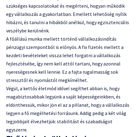
szükséges kapcsolatokat és megérteni, hogyan működik
egy vállalkozás a gyakorlatban. Emellett lehetőség nyílik
hibázni, és tanulni a hibákból anélkül, hogy egzisztenciális
veszélybe kerülnénk.
A főállású munka mellett történő vállalkozásindítás
pénzügyi szempontból is előnyös. A fix fizetés mellett a
kezdeti bevételeket vissza lehet forgatni a vállalkozás
fejlesztésébe, így nem kell attól tartani, hogy azonnal
nyereségesnek kell lennie. Ez a fajta rugalmasság sok
stressztől és nyomástól megkímélhet.
Végül, a kettős életmód idővel segíthet abban is, hogy
magabiztosabbak legyünk a saját képességeinkben, és
eldönthessük, mikor jön el az a pillanat, hogy a vállalkozás
legyen a fő megélhetési forrásunk. Addig pedig a két világ
legjobbjait élvezhetjük: stabilitást és szabadságot
egyszerre.