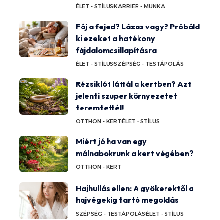
ÉLET - STÍLUS
KARRIER - MUNKA
Fáj a fejed? Lázas vagy? Próbáld
ki ezeket a hatékony
fájdalomcsillapításra
ÉLET - STÍLUS
SZÉPSÉG - TESTÁPOLÁS
Rézsiklót láttál a kertben? Azt
jelenti szuper környezetet
teremtettél!
OTTHON - KERT
ÉLET - STÍLUS
Miért jó ha van egy
málnabokrunk a kert végében?
OTTHON - KERT
Hajhullás ellen: A gyökerektől a
hajvégekig tartó megoldás
SZÉPSÉG - TESTÁPOLÁS
ÉLET - STÍLUS