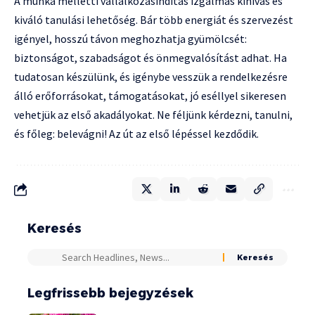
A munka melletti vállalkozásindítás izgalmas kihívás és
kiváló tanulási lehetőség. Bár több energiát és szervezést
igényel, hosszú távon meghozhatja gyümölcsét:
biztonságot, szabadságot és önmegvalósítást adhat. Ha
tudatosan készülünk, és igénybe vesszük a rendelkezésre
álló erőforrásokat, támogatásokat, jó eséllyel sikeresen
vehetjük az első akadályokat. Ne féljünk kérdezni, tanulni,
és főleg: belevágni! Az út az első lépéssel kezdődik.
Keresés
Legfrissebb bejegyzések