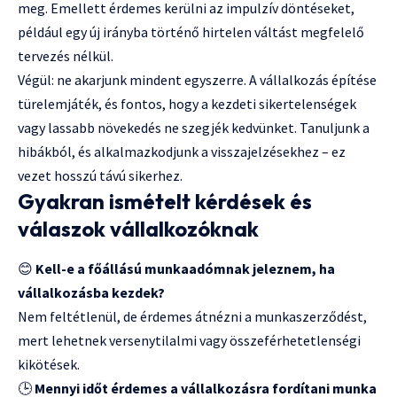
meg. Emellett érdemes kerülni az impulzív döntéseket,
például egy új irányba történő hirtelen váltást megfelelő
tervezés nélkül.
Végül: ne akarjunk mindent egyszerre. A vállalkozás építése
türelemjáték, és fontos, hogy a kezdeti sikertelenségek
vagy lassabb növekedés ne szegjék kedvünket. Tanuljunk a
hibákból, és alkalmazkodjunk a visszajelzésekhez – ez
vezet hosszú távú sikerhez.
Gyakran ismételt kérdések és
válaszok vállalkozóknak
😊
Kell-e a főállású munkaadómnak jeleznem, ha
vállalkozásba kezdek?
Nem feltétlenül, de érdemes átnézni a munkaszerződést,
mert lehetnek versenytilalmi vagy összeférhetetlenségi
kikötések.
🕒
Mennyi időt érdemes a vállalkozásra fordítani munka