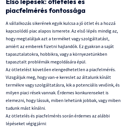
Első lépések: ötletelés és
piacfelmérés fontossága
A vállalkozás sikerének egyik kulcsa a jó ötlet és a hozzá
kapcsolódó piac alapos ismerete. Az első lépés mindig az,
hogy megtaláljuk azt a terméket vagy szolgáltatást,
amiért az emberek fizetni hajlandók. Ez gyakran a saját
tapasztalatokra, hobbikra, vagy a környezetünkben
tapasztalt problémák megoldására épül.
Az ötletelést követően elengedhetetlen a piacfelmérés.
Vizsgáljuk meg, hogy van-e kereslet az általunk kínált
termékre vagy szolgáltatásra, kik a potenciális vevőink, és
milyen piaci rések vannak. Érdemes konkurenseket is
elemezni, hogy lássuk, miben lehetünk jobbak, vagy miben
tudunk mást kínálni.
Az ötletelés és piacfelmérés során érdemes az alábbi
lépéseket végigjárni: