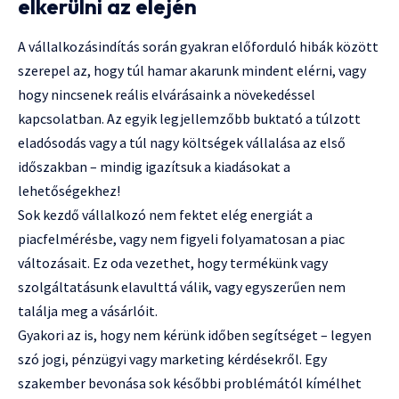
elkerülni az elején
A vállalkozásindítás során gyakran előforduló hibák között
szerepel az, hogy túl hamar akarunk mindent elérni, vagy
hogy nincsenek reális elvárásaink a növekedéssel
kapcsolatban. Az egyik legjellemzőbb buktató a túlzott
eladósodás vagy a túl nagy költségek vállalása az első
időszakban – mindig igazítsuk a kiadásokat a
lehetőségekhez!
Sok kezdő vállalkozó nem fektet elég energiát a
piacfelmérésbe, vagy nem figyeli folyamatosan a piac
változásait. Ez oda vezethet, hogy termékünk vagy
szolgáltatásunk elavulttá válik, vagy egyszerűen nem
találja meg a vásárlóit.
Gyakori az is, hogy nem kérünk időben segítséget – legyen
szó jogi, pénzügyi vagy marketing kérdésekről. Egy
szakember bevonása sok későbbi problémától kímélhet