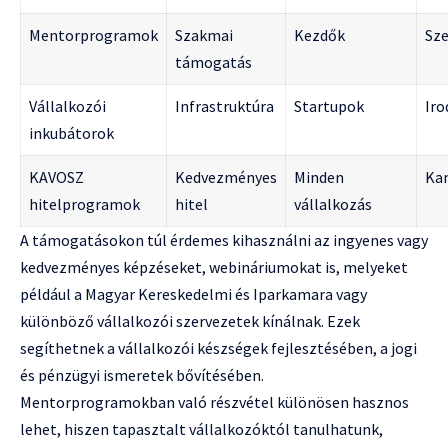
Mentorprogramok
Szakmai
Kezdők
Sze
támogatás
Vállalkozói
Infrastruktúra
Startupok
Iro
inkubátorok
KAVOSZ
Kedvezményes
Minden
Ka
hitelprogramok
hitel
vállalkozás
A támogatásokon túl érdemes kihasználni az ingyenes vagy
kedvezményes képzéseket, webináriumokat is, melyeket
például a Magyar Kereskedelmi és Iparkamara vagy
különböző vállalkozói szervezetek kínálnak. Ezek
segíthetnek a vállalkozói készségek fejlesztésében, a jogi
és pénzügyi ismeretek bővítésében.
Mentorprogramokban való részvétel különösen hasznos
lehet, hiszen tapasztalt vállalkozóktól tanulhatunk,