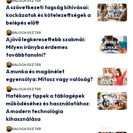
BALOGH ESZTER
- MUNKA
A szövetkezeti tagság kihívásai:
OTTHON
kockázatok és kötelezettségek a
- KERT
belépés előtt
BALOGH ESZTER
A jövő legkeresettebb szakmái:
KARRIER -
Milyen irányba érdemes
MUNKA
továbbtanulni?
BALOGH ESZTER
A munka és magánélet
KARRIER -
egyensúlya: Mítosz vagy valóság?
MUNKA
ÉLET -
STÍLUS
BALOGH ESZTER
KARRIER
Hatékony tippek a táblagépek
- MUNKA
működéséhez és használatához:
TECH - IT
A modern technológia
kihasználása
ÉLET -
BALOGH ESZTER