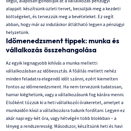
Végül, alaposan gondoljuk át a vállalkozás pénzügyi
alapjait: készítsünk üzleti tervet, becsüljük meg a kezdeti
költségeket, és tervezzük meg a bevételeket. Ez segít
abban, hogy már az induláskor átlátható legyen a pénzügyi
helyzetünk.
Időmenedzsment tippek: munka és
vállalkozás összehangolása
Az egyik legnagyobb kihívás a munka melletti
vállalkozásban az időbeosztás. A főállás mellett nehéz
minden feladatra elegendő időt szánni, ezért kiemelten
fontos az időmenedzsment. Ha nem tervezünk tudatosan,
hamar kiéghetünk, vagy a vállalkozásunk fog kárára menni.
Elsőként tűzzük ki a heti vállalkozói órakeretet, amelyet a
munkaidőn kívül a vállalkozásra tudunk fordítani. Legyen ez
akár napi egy-két óra, vagy hétvégén több blokkban – a
lényeg a rendszeresség. Másodszor, készítsünk heti és havi