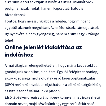
elkerülve ezzel sok tipikus hibát. Az üzleti inkubátorok
pedig nemcsak irodát, hanem kapcsolati hálót is
biztosítanak.
Fontos, hogy ne essünk abba a hibába, hogy mindent
egyedül akarunk megoldani. Az erőforrások, támogatások
igénybevétele nem gyengeség, hanem a siker egyik záloga
lehet.
Online jelenlét kialakítása az
induláshoz
A mai világban elengedhetetlen, hogy már a kezdetektől
gondoljunk az online jelenlétre. Egy jól felépített honlap,
aktív közösségi média oldalak és jó keresőoptimalizálás
(SEO) révén könnyebben eljuthatunk a célközönségünkhöz,
és hitelesebbé válhatunk a piacon.
Első lépésként regisztráljunk egy könnyen megjegyezhető
domain nevet, majd készítsünk egy egyszerű, átlátható