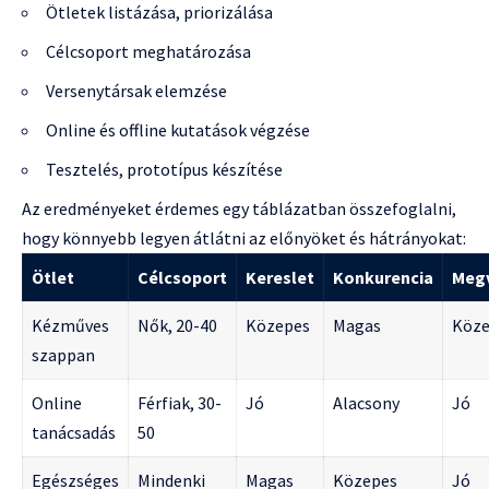
Ötletek listázása, priorizálása
Célcsoport meghatározása
Versenytársak elemzése
Online és offline kutatások végzése
Tesztelés, prototípus készítése
Az eredményeket érdemes egy táblázatban összefoglalni,
hogy könnyebb legyen átlátni az előnyöket és hátrányokat:
Ötlet
Célcsoport
Kereslet
Konkurencia
Megv
Kézműves
Nők, 20-40
Közepes
Magas
Köze
szappan
Online
Férfiak, 30-
Jó
Alacsony
Jó
tanácsadás
50
Egészséges
Mindenki
Magas
Közepes
Jó