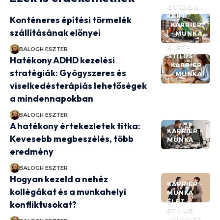
OTTHON -
KERT
Konténeres építési törmelék
KARRIER
szállításának előnyei
- MUNKA
ÉLET -
BALOGH ESZTER
STÍLUS
Hatékony ADHD kezelési
KARRIER
stratégiák: Gyógyszeres és
- MUNKA
viselkedésterápiás lehetőségek
a mindennapokban
BALOGH ESZTER
A hatékony értekezletek titka:
KARRIER -
Kevesebb megbeszélés, több
MUNKA
eredmény
BALOGH ESZTER
Hogyan kezeld a nehéz
KARRIER -
kollégákat és a munkahelyi
MUNKA
ÉLET -
konfliktusokat?
STÍLUS
KARRIER