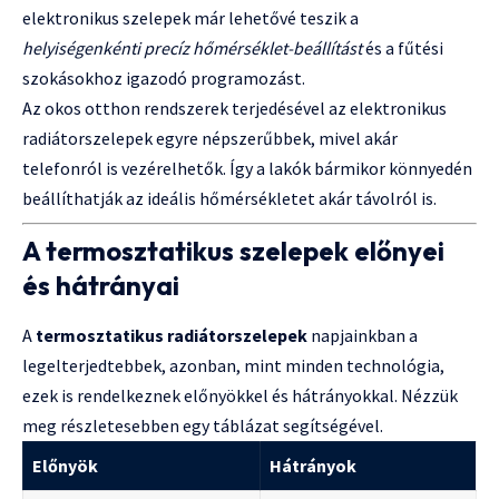
elektronikus szelepek már lehetővé teszik a
helyiségenkénti precíz hőmérséklet-beállítást
és a fűtési
szokásokhoz igazodó programozást.
Az okos otthon rendszerek terjedésével az elektronikus
radiátorszelepek egyre népszerűbbek, mivel akár
telefonról is vezérelhetők. Így a lakók bármikor könnyedén
beállíthatják az ideális hőmérsékletet akár távolról is.
A termosztatikus szelepek előnyei
és hátrányai
A
termosztatikus radiátorszelepek
napjainkban a
legelterjedtebbek, azonban, mint minden technológia,
ezek is rendelkeznek előnyökkel és hátrányokkal. Nézzük
meg részletesebben egy táblázat segítségével.
Előnyök
Hátrányok