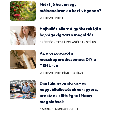
Miért jó ha van egy
málnabokrunk a kert végében?
OTTHON - KERT
Hajhullás ellen: A gyökerektől a
hajvégekig tartó megoldás
SZÉPSÉG - TESTÁPOLÁS
ÉLET - STÍLUS
Az előszobából a
macskaparadicsomba: DIY a
TEMU-val
OTTHON - KERT
ÉLET - STÍLUS
Digitális nyomda kis- és
nagyvállalkozásoknak: gyors,
precíz és költséghatékony
megoldások
KARRIER - MUNKA
TECH - IT