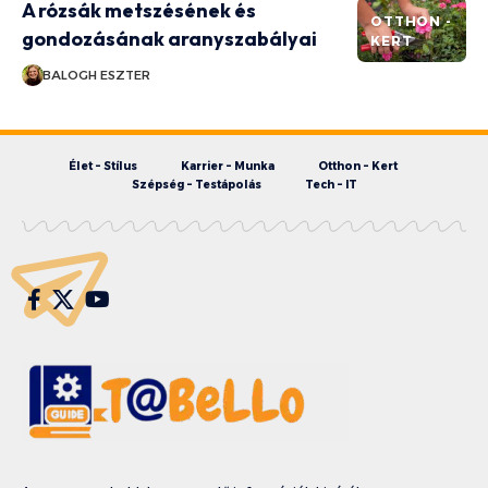
A rózsák metszésének és
OTTHON -
gondozásának aranyszabályai
KERT
BALOGH ESZTER
Élet – Stílus
Karrier – Munka
Otthon – Kert
Szépség – Testápolás
Tech – IT