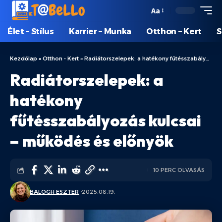
Aa
Élet – Stílus
Karrier – Munka
Otthon – Kert
S
Kezdőlap
»
Otthon - Kert
»
Radiátorszelepek: a hatékony fűtésszabályozás kulcsai – működés és előnyök
Radiátorszelepek: a
hatékony
fűtésszabályozás kulcsai
– működés és előnyök
10 PERC OLVASÁS
BALOGH ESZTER
2025.08.19.