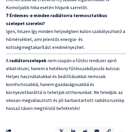
Komolyabb hiba esetén hívjunk szerelőt.
❓
Érdemes-e minden radiátorra termosztatikus
szelepet szerelni?
Igen, hiszen így minden helyiségben külön szabályozható a
hőmérséklet, ami jelentős energia- és
költségmegtakarítást eredményezhet.
A
radiátorszelepek
nem csupán a fűtési rendszer apró
alkatrészei, hanem a hatékony fűtésszabályozás kulcsai.
Helyes használatukkal és beállításukkal nemcsak
komfortosabbá, hanem gazdaságosabbá és
környezetbaráttá is tehetjük otthonunkat. Ne feledjük: az
okosan megválasztott és jól karbantartott radiátorszelep
hosszú távon megtérülő befektetés!