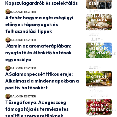
Kapszulagardrób és szelektálás
KERT
ÉLET -
BALOGH ESZTER
STÍLUS
A fehér hagyma egészségügyi
OTTHON
előnyei: tápanyagok és
- KERT
OTTHON -
felhasználási tippek
KERT
ÉLET -
BALOGH ESZTER
STÍLUS
Jázmin az aromaterápiában:
SZÉPSÉG -
nyugtató és élénkítő hatások
TESTÁPOLÁS
egyensúlya
ÉLET -
BALOGH ESZTER
STÍLUS
A Salamonpecsét titkos ereje:
OTTHON
Alkalmazd a mindennapokban a
- KERT
ÉLET -
pozitív hatásokért
STÍLUS
OTTHON
BALOGH ESZTER
- KERT
Tőzegáfonya: Az egészség
SZÉPSÉG -
támogatója és természetes
TESTÁPOLÁS
ÉLET -
segítője szervezetünknek