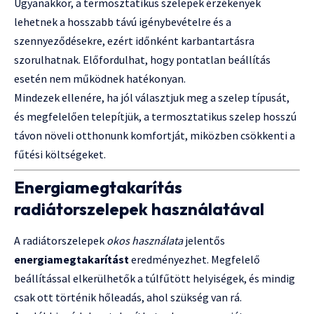
Ugyanakkor, a termosztatikus szelepek érzékenyek
lehetnek a hosszabb távú igénybevételre és a
szennyeződésekre, ezért időnként karbantartásra
szorulhatnak. Előfordulhat, hogy pontatlan beállítás
esetén nem működnek hatékonyan.
Mindezek ellenére, ha jól választjuk meg a szelep típusát,
és megfelelően telepítjük, a termosztatikus szelep hosszú
távon növeli otthonunk komfortját, miközben csökkenti a
fűtési költségeket.
Energiamegtakarítás
radiátorszelepek használatával
A radiátorszelepek
okos használata
jelentős
energiamegtakarítást
eredményezhet. Megfelelő
beállítással elkerülhetők a túlfűtött helyiségek, és mindig
csak ott történik hőleadás, ahol szükség van rá.