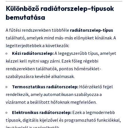
Különböző radiátorszelep-típusok
bemutatása
A fűtési rendszerekben többféle
radiátorszelep-típus
található, amelyek mind más-más előnyöket kínálnak. A
legelterjedtebbek a következők:
Kézi radiátorszelep:
A legegyszerűbb típus, amelyet
kézzel kell nyitni vagy zárni. Ezek főleg régebbi
rendszerekben találhatók, pontos hőmérséklet-
szabályozásra kevésbé alkalmasak.
Termosztatikus radiátorszelep:
Hőérzékelő fejjel
rendelkezik, amely automatikusan szabályozza a
vízáramot a beállított hőfoknak megfelelően.
Elektronikus radiátorszelep:
Ezek a legmodernebb
típusok, digitális kijelzővel és programozható funkciókkal,
így távolról is vezérelhetők.