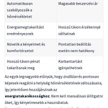
Automatikusan
Magasabb beszerzési ár
szabályozzák a
hőmérsékletet
Energiamegtakarítást
Hosszú távon érzékennyé
eredményeznek
válhatnak
Növelik a kényelmet és
Pontatlan beállítás
komfortérzetet
esetén nem hatékony
Hosszú távon pénzt
Karbantartást
takarítanak meg
igényelhetnek
Az egyik legnagyobb előnyük, hogy
önállóan
és pontosan
képesek reagálni a helyiség hőmérsékletének változásaira,
így jelentősen hozzájárulnak az
energiatakarékossághoz
. Nem kell manuálisan állítgatni
őket, így kényelmesebb a használatuk.