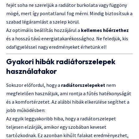
fejét soha ne szereljük a radiátor burkolata vagy függöny
mögé, mert így pontatlanul fog mérni. Mindig biztosítsuk a
szabad légáramlást a szelep körül.
Az optimális beállítás hozzájárul a
kellemes hőérzethez
és a hosszú távú energiatakarékossághoz. Ne feledjük, kis
odafigyeléssel nagy eredményeket érhetünk el!
Gyakori hibák radiátorszelepek
használatakor
Sokszor előfordul, hogy a
radiátorszelepeket
nem
megfelelően használjuk, ami rontja a fűtés hatékonyságát
és a komfortérzetet. Az alábbi hibák elkerülése segíthet a
jobb működésben:
Az egyik leggyakoribb hiba, hogy a radiátorszelepet
teljesen elzárják, amikor egy szobában keveset
tartózkodnak. Ez azonban kihűlt falakat eredményezhet,