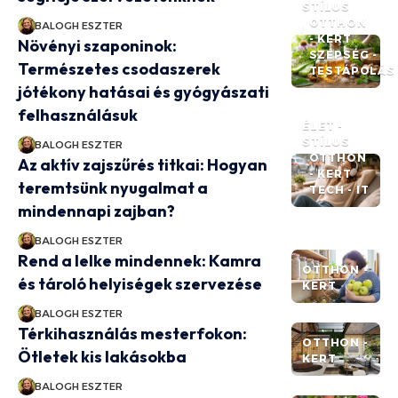
STÍLUS
OTTHON
BALOGH ESZTER
- KERT
Növényi szaponinok:
SZÉPSÉG -
Természetes csodaszerek
TESTÁPOLÁS
jótékony hatásai és gyógyászati
felhasználásuk
ÉLET -
STÍLUS
BALOGH ESZTER
OTTHON
Az aktív zajszűrés titkai: Hogyan
- KERT
teremtsünk nyugalmat a
TECH - IT
mindennapi zajban?
BALOGH ESZTER
Rend a lelke mindennek: Kamra
OTTHON -
és tároló helyiségek szervezése
KERT
BALOGH ESZTER
Térkihasználás mesterfokon:
OTTHON -
Ötletek kis lakásokba
KERT
BALOGH ESZTER