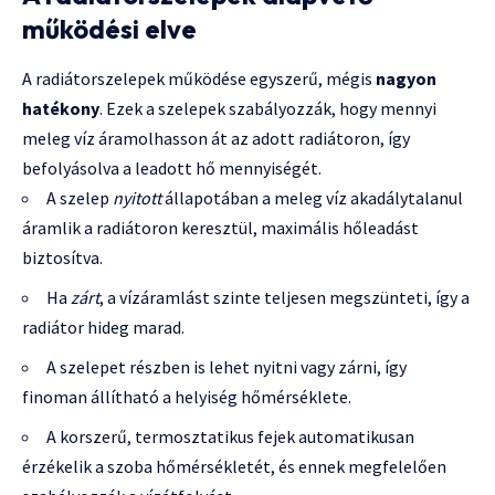
működési elve
A radiátorszelepek működése egyszerű, mégis
nagyon
hatékony
. Ezek a szelepek szabályozzák, hogy mennyi
meleg víz áramolhasson át az adott radiátoron, így
befolyásolva a leadott hő mennyiségét.
A szelep
nyitott
állapotában a meleg víz akadálytalanul
áramlik a radiátoron keresztül, maximális hőleadást
biztosítva.
Ha
zárt
, a vízáramlást szinte teljesen megszünteti, így a
radiátor hideg marad.
A szelepet részben is lehet nyitni vagy zárni, így
finoman állítható a helyiség hőmérséklete.
A korszerű, termosztatikus fejek automatikusan
érzékelik a szoba hőmérsékletét, és ennek megfelelően