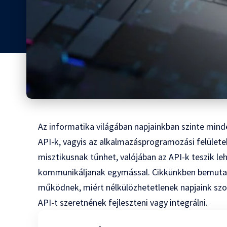
Az informatika világában napjainkban szinte mind
API-k, vagyis az alkalmazásprogramozási felület
misztikusnak tűnhet, valójában az API-k teszik l
kommunikáljanak egymással. Cikkünkben bemutatj
működnek, miért nélkülözhetetlenek napjaink szoft
API-t szeretnének fejleszteni vagy integrálni.