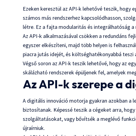
Ezeken keresztül az API-k lehetővé teszik, hogy e
számos más rendszerhez kapcsolódhasson, szolgá
létre. Ez a fajta modularitás és integrálhatóság a
Az API-k alkalmazásával csökken a redundáns fejl
egyszer elkészíteni, majd több helyen is felhaszná
piacra jutás idejét, és költséghatékonyabbá teszi 
Végső soron az API-k teszik lehetővé, hogy az egy
skálázható rendszerek épüljenek fel, amelyek megf
Az API-k szerepe a di
A digitális innováció motorja gyakran azokban a l
biztosítanak. Képessé teszik a cégeket arra, hog
szolgáltatásokat, vagy bővítsék a meglévő funkci
újraírniuk.