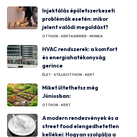
Injektálás épületszerkezeti
problémák esetén: mikor
jelent valódi megoldást?
OTTHON - KERT
KARRIER - MUNKA
HVAC rendszerek: a komfort
és energiahatékonyság
gerince
ÉLET - STÍLUS
OTTHON - KERT
Miket ültethetsz még
Júniusban:
OTTHON - KERT
A modern rendezvények és a
street food elengedhetetlen
kellékei: Hogyan szolgálja a