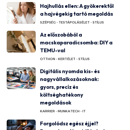
Hajhullás ellen: A gyökerektől
a hajvégekig tartó megoldás
SZÉPSÉG - TESTÁPOLÁS
ÉLET - STÍLUS
Az előszobából a
macskaparadicsomba: DIY a
TEMU-val
OTTHON - KERT
ÉLET - STÍLUS
Digitális nyomda kis- és
nagyvállalkozásoknak:
gyors, precíz és
költséghatékony
megoldások
KARRIER - MUNKA
TECH - IT
Forgolódsz egész éjjel?