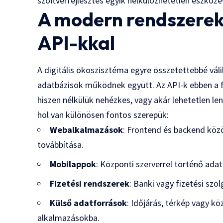
szoftverfejlesztés egyik nélkülözhetetlen eszközé
A modern rendszerek
API-kkal
A digitális ökoszisztéma egyre összetettebbé váli
adatbázisok működnek együtt. Az API-k ebben a 
hiszen nélkülük nehézkes, vagy akár lehetetlen le
hol van különösen fontos szerepük:
Webalkalmazások
: Frontend és backend köz
továbbítása.
Mobilappok
: Központi szerverrel történő ada
Fizetési rendszerek
: Banki vagy fizetési sz
Külső adatforrások
: Időjárás, térkép vagy 
alkalmazásokba.