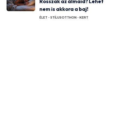
Rosszak az álmaid? Lehet
nem is akkora a baj!
ÉLET - STÍLUS
OTTHON - KERT