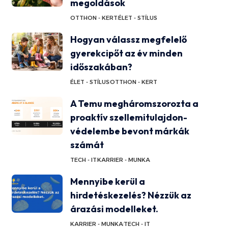
megoldások
OTTHON - KERT
ÉLET - STÍLUS
Hogyan válassz megfelelő
gyerekcipőt az év minden
időszakában?
ÉLET - STÍLUS
OTTHON - KERT
A Temu megháromszorozta a
proaktív szellemitulajdon-
védelembe bevont márkák
számát
TECH - IT
KARRIER - MUNKA
Mennyibe kerül a
hirdetéskezelés? Nézzük az
árazási modelleket.
KARRIER - MUNKA
TECH - IT