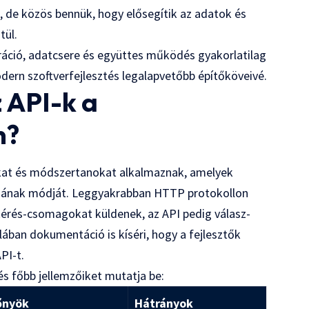
, de közös bennük, hogy elősegítik az adatok és
tül.
egráció, adatcsere és együttes működés gyakorlatilag
odern szoftverfejlesztés legalapvetőbb építőköveivé.
 API-k a
n?
at és módszertanokat alkalmaznak, amelyek
sának módját. Leggyakrabban HTTP protokollon
érés-csomagokat küldenek, az API pedig válasz-
ában dokumentáció is kíséri, hogy a fejlesztők
PI-t.
és főbb jellemzőiket mutatja be:
őnyök
Hátrányok