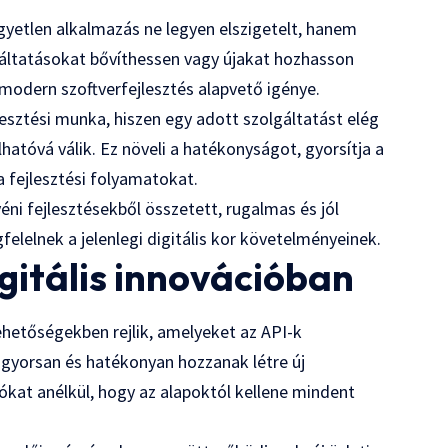
gyetlen alkalmazás ne legyen elszigetelt, hanem
ltatásokat bővíthessen vagy újakat hozhasson
 modern szoftverfejlesztés alapvető igénye.
esztési munka, hiszen egy adott szolgáltatást elég
lhatóvá válik. Ez növeli a hatékonyságot, gyorsítja a
a fejlesztési folyamatokat.
éni fejlesztésekből összetett, rugalmas és jól
elelnek a jelenlegi digitális kor követelményeinek.
gitális innovációban
ehetőségekben rejlik, amelyeket az API-k
y gyorsan és hatékonyan hozzanak létre új
ókat anélkül, hogy az alapoktól kellene mindent