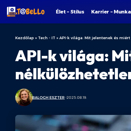
Élet – Stílus
Karrier – Munka
Kezdőlap
»
Tech - IT
»
API-k világa: Mit jelentenek és mié
API-k világa: Mi
nélkülözhetetle
BALOGH ESZTER
2025.08.19.