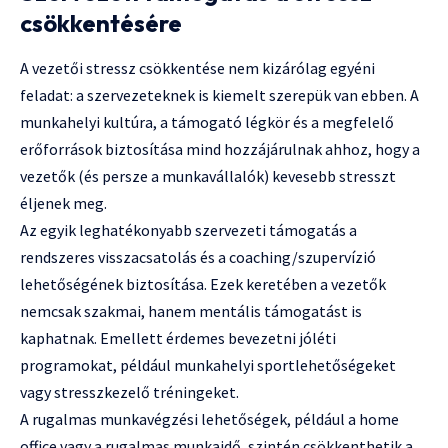
csökkentésére
A vezetői stressz csökkentése nem kizárólag egyéni
feladat: a szervezeteknek is kiemelt szerepük van ebben. A
munkahelyi kultúra, a támogató légkör és a megfelelő
erőforrások biztosítása mind hozzájárulnak ahhoz, hogy a
vezetők (és persze a munkavállalók) kevesebb stresszt
éljenek meg.
Az egyik leghatékonyabb szervezeti támogatás a
rendszeres visszacsatolás és a coaching/szupervízió
lehetőségének biztosítása. Ezek keretében a vezetők
nemcsak szakmai, hanem mentális támogatást is
kaphatnak. Emellett érdemes bevezetni jóléti
programokat, például munkahelyi sportlehetőségeket
vagy stresszkezelő tréningeket.
A rugalmas munkavégzési lehetőségek, például a home
office vagy a rugalmas munkaidő, szintén csökkenthetik a