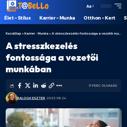
Aa
Élet – Stílus
Karrier – Munka
Otthon – Kert
S
Kezdőlap
»
Karrier - Munka
»
A stresszkezelés fontossága a vezetői munkában
A stresszkezelés
fontossága a vezetői
munkában
11 PERC OLVASÁS
BALOGH ESZTER
2025.08.24.