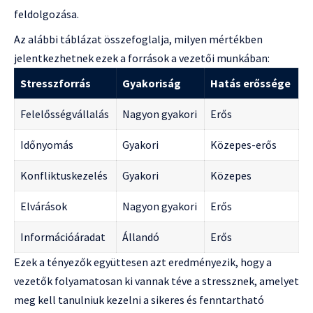
feldolgozása.
Az alábbi táblázat összefoglalja, milyen mértékben
jelentkezhetnek ezek a források a vezetői munkában:
Stresszforrás
Gyakoriság
Hatás erőssége
Felelősségvállalás
Nagyon gyakori
Erős
Időnyomás
Gyakori
Közepes-erős
Konfliktuskezelés
Gyakori
Közepes
Elvárások
Nagyon gyakori
Erős
Információáradat
Állandó
Erős
Ezek a tényezők együttesen azt eredményezik, hogy a
vezetők folyamatosan ki vannak téve a stressznek, amelyet
meg kell tanulniuk kezelni a sikeres és fenntartható