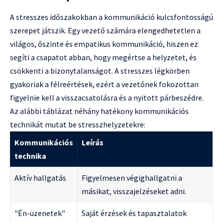
A stresszes időszakokban a kommunikáció kulcsfontosságú
szerepet játszik. Egy vezető számára elengedhetetlen a
világos, őszinte és empatikus kommunikáció, hiszen ez
segíti a csapatot abban, hogy megértse a helyzetet, és
csökkenti a bizonytalanságot. A stresszes légkörben
gyakoriak a félreértések, ezért a vezetőnek fokozottan
figyelnie kell a visszacsatolásra és a nyitott párbeszédre.
Az alábbi táblázat néhány hatékony kommunikációs
technikát mutat be stresszhelyzetekre:
Kommunikációs
Leírás
technika
Aktív hallgatás
Figyelmesen végighallgatni a
másikat, visszajelzéseket adni.
"Én-üzenetek"
Saját érzések és tapasztalatok