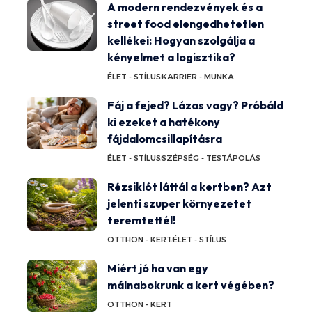
A modern rendezvények és a
street food elengedhetetlen
kellékei: Hogyan szolgálja a
kényelmet a logisztika?
ÉLET - STÍLUS
KARRIER - MUNKA
Fáj a fejed? Lázas vagy? Próbáld
ki ezeket a hatékony
fájdalomcsillapításra
ÉLET - STÍLUS
SZÉPSÉG - TESTÁPOLÁS
Rézsiklót láttál a kertben? Azt
jelenti szuper környezetet
teremtettél!
OTTHON - KERT
ÉLET - STÍLUS
Miért jó ha van egy
málnabokrunk a kert végében?
OTTHON - KERT