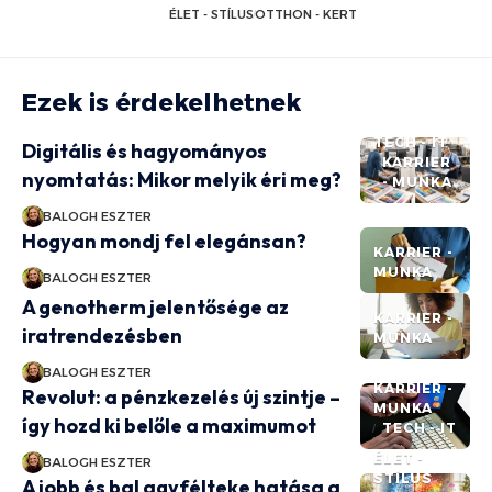
ÉLET - STÍLUS
OTTHON - KERT
Ezek is érdekelhetnek
TECH - IT
Digitális és hagyományos
KARRIER
nyomtatás: Mikor melyik éri meg?
- MUNKA
BALOGH ESZTER
Hogyan mondj fel elegánsan?
KARRIER -
MUNKA
BALOGH ESZTER
A genotherm jelentősége az
KARRIER -
iratrendezésben
MUNKA
BALOGH ESZTER
KARRIER -
Revolut: a pénzkezelés új szintje –
MUNKA
így hozd ki belőle a maximumot
TECH - IT
ÉLET -
BALOGH ESZTER
STÍLUS
A jobb és bal agyfélteke hatása a