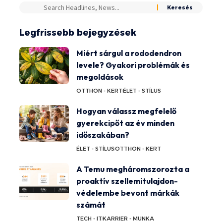
Legfrissebb bejegyzések
Miért sárgul a rododendron
levele? Gyakori problémák és
megoldások
OTTHON - KERT
ÉLET - STÍLUS
Hogyan válassz megfelelő
gyerekcipőt az év minden
időszakában?
ÉLET - STÍLUS
OTTHON - KERT
A Temu megháromszorozta a
proaktív szellemitulajdon-
védelembe bevont márkák
számát
TECH - IT
KARRIER - MUNKA