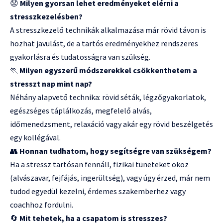
😟
Milyen gyorsan lehet eredményeket elérni a
stresszkezelésben?
A stresszkezelő technikák alkalmazása már rövid távon is
hozhat javulást, de a tartós eredményekhez rendszeres
gyakorlásra és tudatosságra van szükség.
🏃
Milyen egyszerű módszerekkel csökkenthetem a
stresszt nap mint nap?
Néhány alapvető technika: rövid séták, légzőgyakorlatok,
egészséges táplálkozás, megfelelő alvás,
időmenedzsment, relaxáció vagy akár egy rövid beszélgetés
egy kollégával.
👥
Honnan tudhatom, hogy segítségre van szükségem?
Ha a stressz tartósan fennáll, fizikai tüneteket okoz
(alvászavar, fejfájás, ingerültség), vagy úgy érzed, már nem
tudod egyedül kezelni, érdemes szakemberhez vagy
coachhoz fordulni.
🔄
Mit tehetek, ha a csapatom is stresszes?