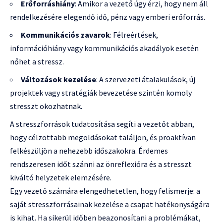
Erőforráshiány
: Amikor a vezető úgy érzi, hogy nem áll
rendelkezésére elegendő idő, pénz vagy emberi erőforrás.
Kommunikációs zavarok
: Félreértések,
információhiány vagy kommunikációs akadályok esetén
nőhet a stressz.
Változások kezelése
: A szervezeti átalakulások, új
projektek vagy stratégiák bevezetése szintén komoly
stresszt okozhatnak.
A stresszforrások tudatosítása segíti a vezetőt abban,
hogy célzottabb megoldásokat találjon, és proaktívan
felkészüljön a nehezebb időszakokra. Érdemes
rendszeresen időt szánni az önreflexióra és a stresszt
kiváltó helyzetek elemzésére.
Egy vezető számára elengedhetetlen, hogy felismerje: a
saját stresszforrásainak kezelése a csapat hatékonyságára
is kihat. Ha sikerül időben beazonosítani a problémákat,