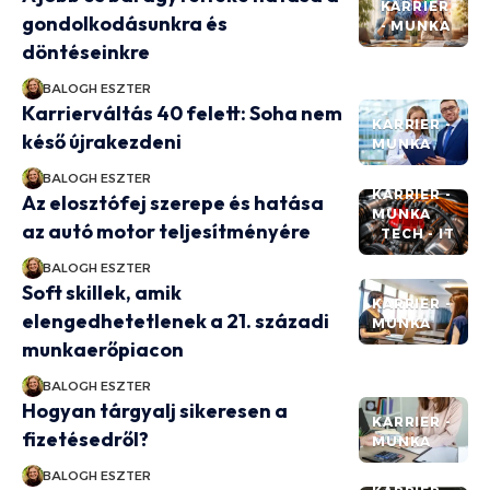
KARRIER
gondolkodásunkra és
- MUNKA
döntéseinkre
BALOGH ESZTER
Karrierváltás 40 felett: Soha nem
KARRIER -
késő újrakezdeni
MUNKA
BALOGH ESZTER
KARRIER -
Az elosztófej szerepe és hatása
MUNKA
az autó motor teljesítményére
TECH - IT
BALOGH ESZTER
Soft skillek, amik
KARRIER -
elengedhetetlenek a 21. századi
MUNKA
munkaerőpiacon
BALOGH ESZTER
Hogyan tárgyalj sikeresen a
KARRIER -
fizetésedről?
MUNKA
BALOGH ESZTER