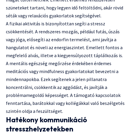
szüneteket tartani, hogy legyen idő feltöltődni, akár rövid
séták vagy relaxációs gyakorlatok segítségével.
A fizikai aktivitás is bizonyítottan segíti a stressz
csökkentését. A rendszeres mozgás, például futás, úszás
vagy jóga, elősegíti az endorfin termelést, ami javítja a
hangulatot és növeli az energiaszintet. Emellett fontos a
megfelelő alvás, illetve a kiegyensúlyozott táplálkozás is.
A mentális egészség megőrzése érdekében érdemes
meditációs vagy mindfulness gyakorlatokat bevezetni a
mindennapokba. Ezek segítenek a jelen pillanatra
koncentrálni, csökkentik az aggódást, és javítják a
problémamegoldó képességet. A támogató kapcsolatok
fenntartása, barátokkal vagy kollégákkal való beszélgetés
szintén oldja a feszültséget.
Hatékony kommunikáció
stresszhelyzetekben