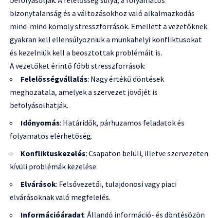
bizonytalanság és a változásokhoz való alkalmazkodás
mind-mind komoly stresszforrások. Emellett a vezetőknek
gyakran kell ellensúlyozniuk a munkahelyi konfliktusokat
és kezelniük kell a beosztottak problémáit is.
A vezetőket érintő főbb stresszforrások:
Felelősségvállalás
: Nagy értékű döntések
meghozatala, amelyek a szervezet jövőjét is
befolyásolhatják.
Időnyomás
: Határidők, párhuzamos feladatok és
folyamatos elérhetőség.
Konfliktuskezelés
: Csapaton belüli, illetve szervezeten
kívüli problémák kezelése.
Elvárások
: Felsővezetői, tulajdonosi vagy piaci
elvárásoknak való megfelelés.
Információáradat
: Állandó információ- és döntésözön