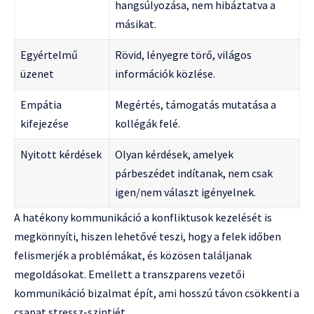
hangsúlyozása, nem hibáztatva a
másikat.
Egyértelmű
Rövid, lényegre törő, világos
üzenet
információk közlése.
Empátia
Megértés, támogatás mutatása a
kifejezése
kollégák felé.
Nyitott kérdések
Olyan kérdések, amelyek
párbeszédet indítanak, nem csak
igen/nem választ igényelnek.
A hatékony kommunikáció a konfliktusok kezelését is
megkönnyíti, hiszen lehetővé teszi, hogy a felek időben
felismerjék a problémákat, és közösen találjanak
megoldásokat. Emellett a transzparens vezetői
kommunikáció bizalmat épít, ami hosszú távon csökkenti a
csapat stressz-szintjét.