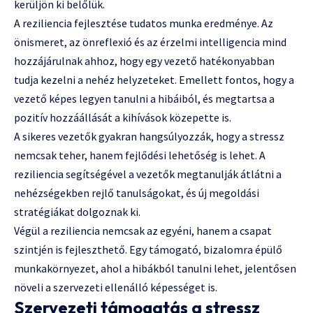
kerüljön ki belőlük.
A reziliencia fejlesztése tudatos munka eredménye. Az
önismeret, az önreflexió és az érzelmi intelligencia mind
hozzájárulnak ahhoz, hogy egy vezető hatékonyabban
tudja kezelni a nehéz helyzeteket. Emellett fontos, hogy a
vezető képes legyen tanulni a hibáiból, és megtartsa a
pozitív hozzáállását a kihívások közepette is.
A sikeres vezetők gyakran hangsúlyozzák, hogy a stressz
nemcsak teher, hanem fejlődési lehetőség is lehet. A
reziliencia segítségével a vezetők megtanulják átlátni a
nehézségekben rejlő tanulságokat, és új megoldási
stratégiákat dolgoznak ki.
Végül a reziliencia nemcsak az egyéni, hanem a csapat
szintjén is fejleszthető. Egy támogató, bizalomra épülő
munkakörnyezet, ahol a hibákból tanulni lehet, jelentősen
növeli a szervezeti ellenálló képességet is.
Szervezeti támogatás a stressz