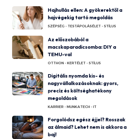
Hajhullás ellen: A gyökerektől a
hajvégekig tartó megoldás
SZÉPSÉG - TESTÁPOLÁS
ÉLET - STÍLUS
Az előszobából a
macskaparadicsomba: DIY a
TEMU-val
OTTHON - KERT
ÉLET - STÍLUS
Digitális nyomda kis- és
nagyvállalkozásoknak: gyors,
precíz és költséghatékony
megoldások
KARRIER - MUNKA
TECH - IT
Forgolódsz egész éjjel? Rosszak
az álmaid? Lehet nem is akkora a
baj!