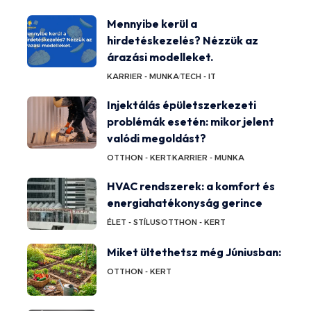
Mennyibe kerül a
hirdetéskezelés? Nézzük az
árazási modelleket.
KARRIER - MUNKA
TECH - IT
Injektálás épületszerkezeti
problémák esetén: mikor jelent
valódi megoldást?
OTTHON - KERT
KARRIER - MUNKA
HVAC rendszerek: a komfort és
energiahatékonyság gerince
ÉLET - STÍLUS
OTTHON - KERT
Miket ültethetsz még Júniusban:
OTTHON - KERT