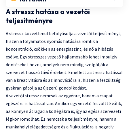
A stressz hatása a vezetői
teljesítményre
A stressz közvetlenül befolyásolja a vezetői teljesítményt,
hiszen a folyamatos nyomás hatására romlik a
koncentráció, csökken az energiaszint, és nő a hibázás
esélye. Egy stresszes vezető hajlamosabb lehet impulzív
döntéseket hozni, amelyek nem mindig szolgálják a
szervezet hosszú távú érdekeit. Emellett a stressz hatással
van a kreativitásra és az innovációra is, hiszen a feszültség
gyakran gátolja az újszerű gondolkodást.
A vezetői stressz nemcsak az egyénre, hanem a csapat
egészére is hatással van. Amikor egy vezető feszültté válik,
az könnyen átragad a kollégákra is, így az egész szervezeti
légkör romolhat. Ez nemcsak a teljesítményre, hanem a
munkahelyi elégedettségre és a fluktuációra is negatív