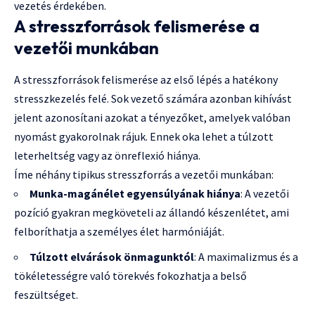
vezetés érdekében.
A stresszforrások felismerése a
vezetői munkában
A stresszforrások felismerése az első lépés a hatékony
stresszkezelés felé. Sok vezető számára azonban kihívást
jelent azonosítani azokat a tényezőket, amelyek valóban
nyomást gyakorolnak rájuk. Ennek oka lehet a túlzott
leterheltség vagy az önreflexió hiánya.
Íme néhány tipikus stresszforrás a vezetői munkában:
Munka-magánélet egyensúlyának hiánya
: A vezetői
pozíció gyakran megköveteli az állandó készenlétet, ami
felboríthatja a személyes élet harmóniáját.
Túlzott elvárások önmagunktól
: A maximalizmus és a
tökéletességre való törekvés fokozhatja a belső
feszültséget.