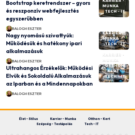
KARRIER -
Bootstrap keretrendszer – gyors
MUNKA
és reszponzív webfejlesztés
TECH - IT
egyszerűbben
BALOGH ESZTER
KARRIER -
Nagy nyomású szivattyúk:
MUNKA
Működésük és hatékony ipari
TECH - IT
alkalmazásuk
KARRIER -
MUNKA
BALOGH ESZTER
OTTHON
Ultrahangos Érzékelők: Működési
- KERT
Elvük és Sokoldalú Alkalmazásuk
TECH - IT
az Iparban és a Mindennapokban
BALOGH ESZTER
Élet – Stílus
Karrier – Munka
Otthon – Kert
Szépség – Testápolás
Tech – IT