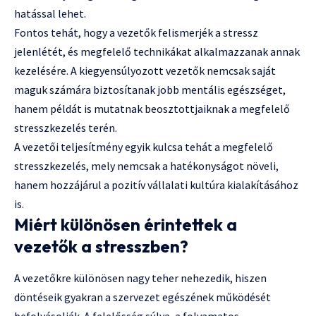
hatással lehet.
Fontos tehát, hogy a vezetők felismerjék a stressz
jelenlétét, és megfelelő technikákat alkalmazzanak annak
kezelésére. A kiegyensúlyozott vezetők nemcsak saját
maguk számára biztosítanak jobb mentális egészséget,
hanem példát is mutatnak beosztottjaiknak a megfelelő
stresszkezelés terén.
A vezetői teljesítmény egyik kulcsa tehát a megfelelő
stresszkezelés, mely nemcsak a hatékonyságot növeli,
hanem hozzájárul a pozitív vállalati kultúra kialakításához
is.
Miért különösen érintettek a
vezetők a stresszben?
A vezetőkre különösen nagy teher nehezedik, hiszen
döntéseik gyakran a szervezet egészének működését
befolyásolják. A felelősség súlya, a folyamatos