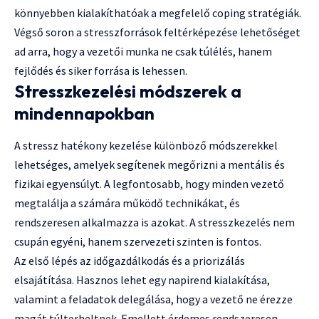
könnyebben kialakíthatóak a megfelelő coping stratégiák.
Végső soron a stresszforrások feltérképezése lehetőséget
ad arra, hogy a vezetői munka ne csak túlélés, hanem
fejlődés és siker forrása is lehessen.
Stresszkezelési módszerek a
mindennapokban
A stressz hatékony kezelése különböző módszerekkel
lehetséges, amelyek segítenek megőrizni a mentális és
fizikai egyensúlyt. A legfontosabb, hogy minden vezető
megtalálja a számára működő technikákat, és
rendszeresen alkalmazza is azokat. A stresszkezelés nem
csupán egyéni, hanem szervezeti szinten is fontos.
Az első lépés az időgazdálkodás és a priorizálás
elsajátítása. Hasznos lehet egy napirend kialakítása,
valamint a feladatok delegálása, hogy a vezető ne érezze
magát túlterheltnek. Emellett érdemes rendszeresen