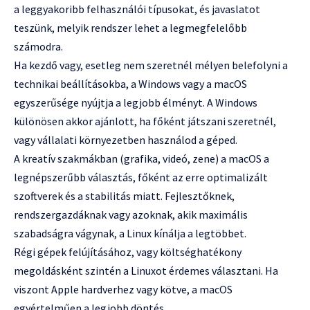
a leggyakoribb felhasználói típusokat, és javaslatot
teszünk, melyik rendszer lehet a legmegfelelőbb
számodra.
Ha kezdő vagy, esetleg nem szeretnél mélyen belefolyni a
technikai beállításokba, a Windows vagy a macOS
egyszerűsége nyújtja a legjobb élményt. A Windows
különösen akkor ajánlott, ha főként játszani szeretnél,
vagy vállalati környezetben használod a géped.
A kreatív szakmákban (grafika, videó, zene) a macOS a
legnépszerűbb választás, főként az erre optimalizált
szoftverek és a stabilitás miatt. Fejlesztőknek,
rendszergazdáknak vagy azoknak, akik maximális
szabadságra vágynak, a Linux kínálja a legtöbbet.
Régi gépek felújításához, vagy költséghatékony
megoldásként szintén a Linuxot érdemes választani. Ha
viszont Apple hardverhez vagy kötve, a macOS
egyértelműen a legjobb döntés.