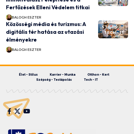
TECH - IT
Fertőzések Elleni Védelem titkai
BALOGH ESZTER
ÉLET -
Közösségi média és turizmus: A
STÍLUS
digitális tér hatása az utazási
TECH - IT
élményekre
BALOGH ESZTER
Élet – Stílus
Karrier – Munka
Otthon – Kert
Szépség – Testápolás
Tech – IT