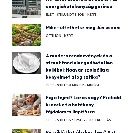
energiahatékonyság gerince
ÉLET - STÍLUS
OTTHON - KERT
Miket ültethetsz még Júniusban:
OTTHON - KERT
A modern rendezvények és a
street food elengedhetetlen
kellékei: Hogyan szolgálja a
kényelmet a logisztika?
ÉLET - STÍLUS
KARRIER - MUNKA
Fáj a fejed? Lázas vagy? Próbáld
ki ezeket a hatékony
fájdalomcsillapításra
ÉLET - STÍLUS
SZÉPSÉG - TESTÁPOLÁS
Rézsiklót láttál a kertben? Azt