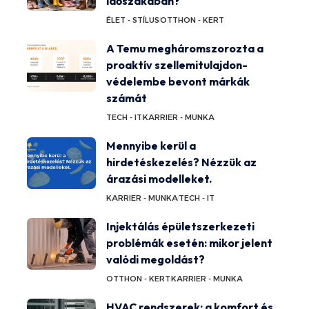
időszakában?
ÉLET - STÍLUS
OTTHON - KERT
A Temu megháromszorozta a
proaktív szellemitulajdon-
védelembe bevont márkák
számát
TECH - IT
KARRIER - MUNKA
Mennyibe kerül a
hirdetéskezelés? Nézzük az
árazási modelleket.
KARRIER - MUNKA
TECH - IT
Injektálás épületszerkezeti
problémák esetén: mikor jelent
valódi megoldást?
OTTHON - KERT
KARRIER - MUNKA
HVAC rendszerek: a komfort és