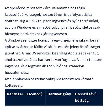
Az operációs rendszerek ára, valamint a hozzájuk
kapcsolódó költségek hosszú távon is befolyásolják a
döntést. Míg a Linux teljesen ingyenes és nyílt forráskódú,
addig a Windows és a macOS többnyire fizetős, illetve csak
bizonyos hardverekhez jár ingyenesen.
A Windows rendszer licencdíja egy új gépnél gyakran be van
építve az árba, de külön vásárlás esetén jelentős költséget
jelenthet. A macOS rendszer kizárólag Apple gépeken fut,
ahol a szoftver ára a hardverbe van foglalva. A Linux teljesen
ingyenes, és a legtöbb disztribúcióhoz szabadon
hozzáférhetsz.
Az alábbiakban összehasonlítjuk a rendszerek várható
költségeit:
Rendszer
Licencdíj
Hardverigény
Hosszú távú
költség