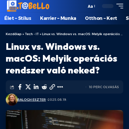
Aa
Élet – Stílus
Karrier – Munka
Otthon – Kert
S
Kezdőlap
»
Tech - IT
»
Linux vs. Windows vs. macOS: Melyik operációs rendszer való neked?
Linux vs. Windows vs.
macOS: Melyik operációs
rendszer való neked?
10 PERC OLVASÁS
BALOGH ESZTER
2025.08.19.