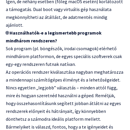
Igen, de néhány esetben (főleg macOS esetén) korlátozott
a támogatás. Dual boot vagy virtuális gép használata
megkönnyítheti az átállást, de adatmentés mindig
ajánlott.
🌐
Használhatók-e a legismertebb programok
mindhárom rendszeren?
Sok program (pl. böngészők, irodai csomagok) elérhető
mindhárom platformon, de egyes speciális szoftverek csak
egy-egy rendszeren futnak natívan.
Az operációs rendszer kiválasztása nagyban meghatározza
a mindennapi számítógépes élményt és a lehetőségeidet.
Nincs egyetlen „legjobb” választás – minden attól függ,
mire és hogyan szeretnéd használni a géped. Reméljük,
hogy összehasonlításunk segített jobban átlátni az egyes
rendszerek előnyeit és hátrányait, így könnyebben
dönthetsz a számodra ideális platform mellett.
Bármelyiket is válaszd, fontos, hogy a te igényeidet és