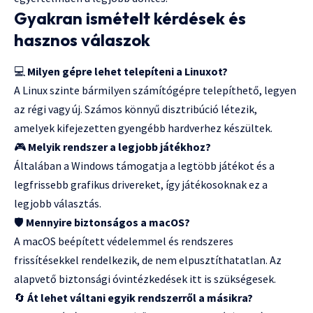
Gyakran ismételt kérdések és
hasznos válaszok
💻
Milyen gépre lehet telepíteni a Linuxot?
A Linux szinte bármilyen számítógépre telepíthető, legyen
az régi vagy új. Számos könnyű disztribúció létezik,
amelyek kifejezetten gyengébb hardverhez készültek.
🎮
Melyik rendszer a legjobb játékhoz?
Általában a Windows támogatja a legtöbb játékot és a
legfrissebb grafikus drivereket, így játékosoknak ez a
legjobb választás.
🛡️
Mennyire biztonságos a macOS?
A macOS beépített védelemmel és rendszeres
frissítésekkel rendelkezik, de nem elpusztíthatatlan. Az
alapvető biztonsági óvintézkedések itt is szükségesek.
🔄
Át lehet váltani egyik rendszerről a másikra?