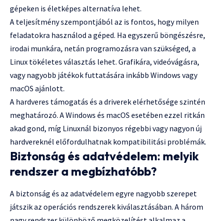
gépeken is életképes alternatíva lehet.
A teljesítmény szempontjából az is fontos, hogy milyen
feladatokra használod a géped. Ha egyszerű böngészésre,
irodai munkára, netán programozásra van szükséged, a
Linux tökéletes választás lehet. Grafikára, videóvágásra,
vagy nagyobb játékok futtatására inkább Windows vagy
macOS ajánlott.
A hardveres támogatás és a driverek elérhetősége szintén
meghatározó. A Windows és macOS esetében ezzel ritkán
akad gond, míg Linuxnál bizonyos régebbi vagy nagyon új
hardvereknél előfordulhatnak kompatibilitási problémák.
Biztonság és adatvédelem: melyik
rendszer a megbízhatóbb?
A biztonság és az adatvédelem egyre nagyobb szerepet
játszik az operációs rendszerek kiválasztásában. A három
nagy rendszer különböző megközelítést alkalmaz a