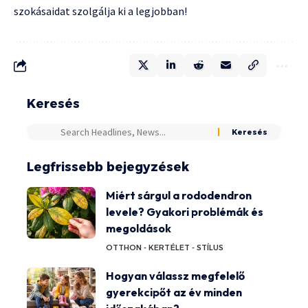
szokásaidat szolgálja ki a legjobban!
Keresés
Legfrissebb bejegyzések
Miért sárgul a rododendron
levele? Gyakori problémák és
megoldások
OTTHON - KERT
ÉLET - STÍLUS
Hogyan válassz megfelelő
gyerekcipőt az év minden