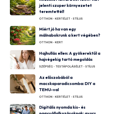
jelenti szuper környezetet
teremtettél!
OTTHON - KERT
ÉLET - STÍLUS
Miért jó ha van egy
málnabokrunk a kert végében?
OTTHON - KERT
Hajhullás ellen: A gyökerektől a
hajvégekig tartó megoldás
SZÉPSÉG - TESTÁPOLÁS
ÉLET - STÍLUS
Az előszobából a
macskaparadicsomba: DIY a
TEMU-val
OTTHON - KERT
ÉLET - STÍLUS
Digitális nyomda kis- és
nagyvállalkozásoknak: gyors,