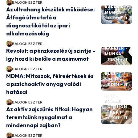
BALOGH ESZTER
KARRIER -
Az ultrahang készülék működése:
MUNKA
Átfogó útmutató a
TECH - IT
diagnosztikától az ipari
alkalmazásokig
BALOGH ESZTER
KARRIER -
Revolut: a pénzkezelés új szintje –
MUNKA
így hozd ki belőle a maximumot
TECH - IT
BALOGH ESZTER
ÉLET -
MDMA: Mítoszok, félreértések és
STÍLUS
a pszichoaktív anyag valódi
TECH - IT
hatásai
ÉLET -
STÍLUS
BALOGH ESZTER
OTTHON
Az aktív zajszűrés titkai: Hogyan
- KERT
teremtsünk nyugalmat a
TECH - IT
mindennapi zajban?
BALOGH ESZTER