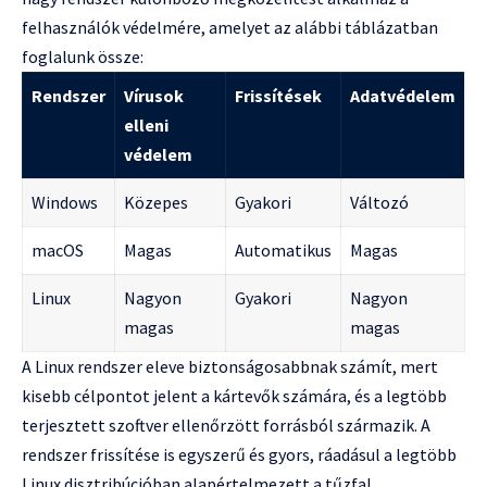
felhasználók védelmére, amelyet az alábbi táblázatban
foglalunk össze:
Rendszer
Vírusok
Frissítések
Adatvédelem
elleni
védelem
Windows
Közepes
Gyakori
Változó
macOS
Magas
Automatikus
Magas
Linux
Nagyon
Gyakori
Nagyon
magas
magas
A Linux rendszer eleve biztonságosabbnak számít, mert
kisebb célpontot jelent a kártevők számára, és a legtöbb
terjesztett szoftver ellenőrzött forrásból származik. A
rendszer frissítése is egyszerű és gyors, ráadásul a legtöbb
Linux disztribúcióban alapértelmezett a tűzfal.