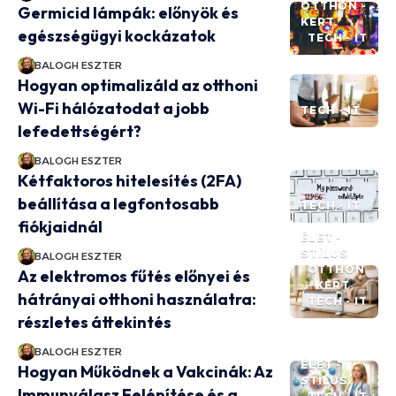
OTTHON -
Germicid lámpák: előnyök és
KERT
egészségügyi kockázatok
TECH - IT
BALOGH ESZTER
Hogyan optimalizáld az otthoni
Wi-Fi hálózatodat a jobb
TECH - IT
lefedettségért?
BALOGH ESZTER
Kétfaktoros hitelesítés (2FA)
beállítása a legfontosabb
TECH - IT
fiókjaidnál
ÉLET -
STÍLUS
BALOGH ESZTER
OTTHON
Az elektromos fűtés előnyei és
- KERT
hátrányai otthoni használatra:
TECH - IT
részletes áttekintés
BALOGH ESZTER
ÉLET -
Hogyan Működnek a Vakcinák: Az
STÍLUS
Immunválasz Felépítése és a