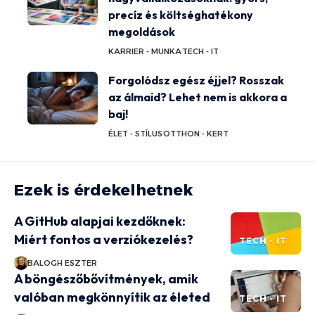
precíz és költséghatékony
megoldások
KARRIER - MUNKA
TECH - IT
Forgolódsz egész éjjel? Rosszak
az álmaid? Lehet nem is akkora a
baj!
ÉLET - STÍLUS
OTTHON - KERT
Ezek is érdekelhetnek
A GitHub alapjai kezdőknek:
Miért fontos a verziókezelés?
TECH - IT
BALOGH ESZTER
A böngészőbővítmények, amik
valóban megkönnyítik az életed
TECH - IT