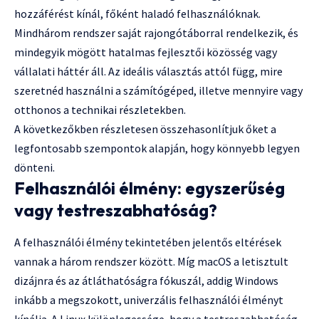
hozzáférést kínál, főként haladó felhasználóknak.
Mindhárom rendszer saját rajongótáborral rendelkezik, és
mindegyik mögött hatalmas fejlesztői közösség vagy
vállalati háttér áll. Az ideális választás attól függ, mire
szeretnéd használni a számítógéped, illetve mennyire vagy
otthonos a technikai részletekben.
A következőkben részletesen összehasonlítjuk őket a
legfontosabb szempontok alapján, hogy könnyebb legyen
dönteni.
Felhasználói élmény: egyszerűség
vagy testreszabhatóság?
A felhasználói élmény tekintetében jelentős eltérések
vannak a három rendszer között. Míg macOS a letisztult
dizájnra és az átláthatóságra fókuszál, addig Windows
inkább a megszokott, univerzális felhasználói élményt
kínálja. A Linux különlegessége, hogy a testreszabhatóság