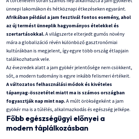
A történelem során számos nép alkalmazta a jam gyökeret
ünnepi lakomákon és hétköznapi étkezéseken egyaránt.
Afrikában például a jam fesztivál fontos esemény, ahol
az új termést ünneplik hagyományos ételekkel és
szertartásokkal.
A világszerte elterjedt gumós növény
mára a globalizáció révén különböző gasztronómiai
kultúrákban is megjelent, így egyre több ország étlapjain
találkozhatunk vele.
Az évezredek alatt a jam gyökér jelentősége nem csökkent,
sőt, a modern tudomány is egyre inkább felismeri értékeit.
A változatos felhasználási módok és kivételes
tápanyag-összetétel miatt ma is számos országban
fogyasztják nap mint nap.
A múlt örökségeként a jam
gyökér ma is a túlélés, alkalmazkodás és egészség jelképe.
Főbb egészségügyi előnyei a
modern táplálkozásban