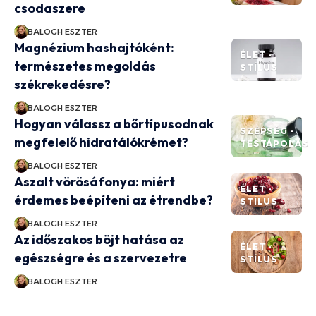
csodaszere
BALOGH ESZTER
Magnézium hashajtóként:
ÉLET -
természetes megoldás
STÍLUS
székrekedésre?
BALOGH ESZTER
Hogyan válassz a bőrtípusodnak
SZÉPSÉG -
megfelelő hidratálókrémet?
TESTÁPOLÁS
BALOGH ESZTER
Aszalt vörösáfonya: miért
ÉLET -
érdemes beépíteni az étrendbe?
STÍLUS
BALOGH ESZTER
Az időszakos böjt hatása az
ÉLET -
egészségre és a szervezetre
STÍLUS
BALOGH ESZTER