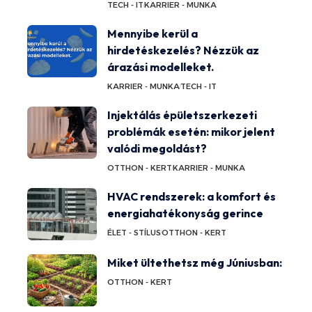
TECH - IT
KARRIER - MUNKA
Mennyibe kerül a
hirdetéskezelés? Nézzük az
árazási modelleket.
KARRIER - MUNKA
TECH - IT
Injektálás épületszerkezeti
problémák esetén: mikor jelent
valódi megoldást?
OTTHON - KERT
KARRIER - MUNKA
HVAC rendszerek: a komfort és
energiahatékonyság gerince
ÉLET - STÍLUS
OTTHON - KERT
Miket ültethetsz még Júniusban:
OTTHON - KERT