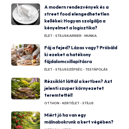
A modern rendezvények és a
street food elengedhetetlen
kellékei: Hogyan szolgálja a
kényelmet a logisztika?
ÉLET - STÍLUS
KARRIER - MUNKA
Fáj a fejed? Lázas vagy? Próbáld
ki ezeket a hatékony
fájdalomcsillapításra
ÉLET - STÍLUS
SZÉPSÉG - TESTÁPOLÁS
Rézsiklót láttál a kertben? Azt
jelenti szuper környezetet
teremtettél!
OTTHON - KERT
ÉLET - STÍLUS
Miért jó ha van egy
málnabokrunk a kert végében?