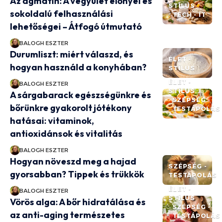
Az agmatin: A vegyület előnyei és
STÍLUS
sokoldalú felhasználási
TECH - IT
lehetőségei – Átfogó útmutató
BALOGH ESZTER
Durumliszt: miért válaszd, és
ÉLET -
hogyan használd a konyhában?
STÍLUS
ÉLET -
BALOGH ESZTER
STÍLUS
A sárgabarack egészségünkre és
SZÉPSÉG -
bőrünkre gyakorolt jótékony
TESTÁPOLÁS
hatásai: vitaminok,
antioxidánsok és vitalitás
BALOGH ESZTER
Hogyan növeszd meg a hajad
SZÉPSÉG -
gyorsabban? Tippek és trükkök
TESTÁPOLÁS
ÉLET -
BALOGH ESZTER
STÍLUS
Vörös alga: A bőr hidratálása és
SZÉPSÉG -
az anti-aging természetes
TESTÁPOLÁS