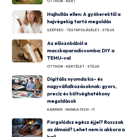
OTTHON - KERT
Hajhullás ellen: A gyökerektől a
hajvégekig tartó megoldás
SZÉPSÉG - TESTÁPOLÁS
ÉLET - STÍLUS
Az előszobából a
macskaparadicsomba: DIY a
TEMU-val
OTTHON - KERT
ÉLET - STÍLUS
Digitális nyomda kis- és
nagyvállalkozásoknak: gyors,
precíz és költséghatékony
megoldások
KARRIER - MUNKA
TECH - IT
Forgolódsz egész éjjel? Rosszak
az álmaid? Lehet nem is akkora a
baj!