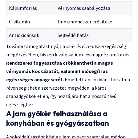
Káliumforrás
Vérnyomás szabályozása
C-vitamin
Immunrendszer erősítése
Antioxidánsok
Sejtvédő hatás
További támogatást nyújt a
szív- és érrendszeri
egészség
megőrzésében, hiszen kiváló kálium- és magnéziumforrás.
Rendszeres fogyasztása csökkentheti a magas
vérnyomás kockázatát, valamint elősegíti az
egészséges anyagcserét.
Emellett antioxidáns tartalma
révén segíthet a szervezetet megvédeni a káros
szabadgyökök ellen, így hozzájárulhat a hosszú távú
egészséghez.
A jam gyökér felhasználása a
konyhában és gyógyászatban
A sokoldalúságának hála a jam gyökér számtalan módon