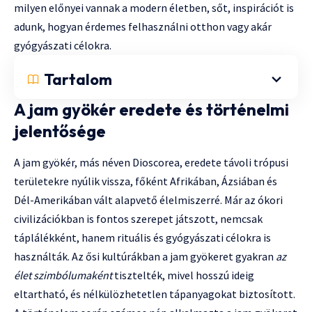
milyen előnyei vannak a modern életben, sőt, inspirációt is
adunk, hogyan érdemes felhasználni otthon vagy akár
gyógyászati célokra.
Tartalom
A jam gyökér eredete és történelmi
jelentősége
A jam gyökér, más néven Dioscorea, eredete távoli trópusi
területekre nyúlik vissza, főként Afrikában, Ázsiában és
Dél-Amerikában vált alapvető élelmiszerré. Már az ókori
civilizációkban is fontos szerepet játszott, nemcsak
táplálékként, hanem rituális és gyógyászati célokra is
használták. Az ősi kultúrákban a jam gyökeret gyakran
az
élet szimbólumaként
tisztelték, mivel hosszú ideig
eltartható, és nélkülözhetetlen tápanyagokat biztosított.