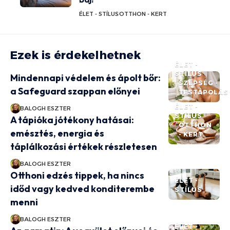
ÉLET - STÍLUS
OTTHON - KERT
Ezek is érdekelhetnek
ÉLET -
STÍLUS
Mindennapi védelem és ápolt bőr:
SZÉPSÉG -
a Safeguard szappan előnyei
TESTÁPOLÁS
ÉLET -
BALOGH ESZTER
STÍLUS
A tápióka jótékony hatásai:
OTTHON
emésztés, energia és
- KERT
táplálkozási értékek részletesen
BALOGH ESZTER
Otthoni edzés tippek, ha nincs
ÉLET -
időd vagy kedved konditerembe
STÍLUS
menni
BALOGH ESZTER
ÉLET -