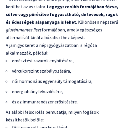
kerülhet az asztalra.
Legegyszerűbb formájában főzve,
sütve vagy pürésítve fogyasztható, de levesek, raguk
és édességek alapanyaga is lehet.
Különösen népszerű
gluténmentes liszt
formájában, amely egészséges
alternatívát kínál a búzaliszthez képest.
A jam gyökeret a népi gyógyászatban is régóta
alkalmazzák, például:
emésztési zavarok enyhítésére,
vércukorszint szabályozására,
női hormonális egyensúly támogatására,
energiahiány leküzdésére,
és az immunrendszer erősítésére.
Az alábbi felsorolás bemutatja, milyen fogások
készíthetők belőle:
főtt vagy sült jam köretként,