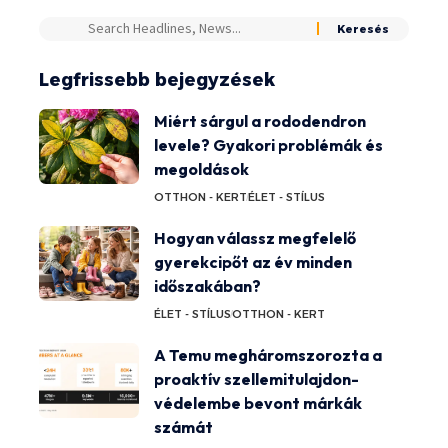
Legfrissebb bejegyzések
Miért sárgul a rododendron
levele? Gyakori problémák és
megoldások
OTTHON - KERT
ÉLET - STÍLUS
Hogyan válassz megfelelő
gyerekcipőt az év minden
időszakában?
ÉLET - STÍLUS
OTTHON - KERT
A Temu megháromszorozta a
proaktív szellemitulajdon-
védelembe bevont márkák
számát