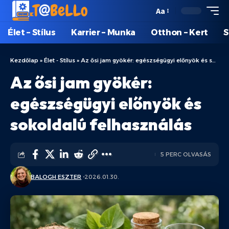
Aa
Élet – Stílus
Karrier – Munka
Otthon – Kert
S
Kezdőlap
»
Élet - Stílus
»
Az ősi jam gyökér: egészségügyi előnyök és sokoldalú felhasználás
Az ősi jam gyökér:
egészségügyi előnyök és
sokoldalú felhasználás
5 PERC OLVASÁS
BALOGH ESZTER
2026.01.30.