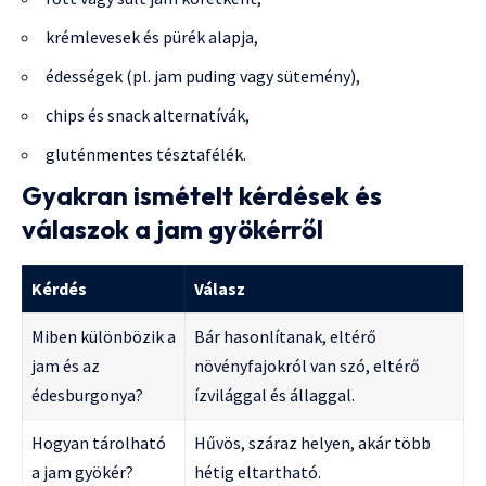
krémlevesek és pürék alapja,
édességek (pl. jam puding vagy sütemény),
chips és snack alternatívák,
gluténmentes tésztafélék.
Gyakran ismételt kérdések és
válaszok a jam gyökérről
Kérdés
Válasz
Miben különbözik a
Bár hasonlítanak, eltérő
jam és az
növényfajokról van szó, eltérő
édesburgonya?
ízvilággal és állaggal.
Hogyan tárolható
Hűvös, száraz helyen, akár több
a jam gyökér?
hétig eltartható.