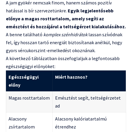
A jam gyökér nemcsak finom, hanem számos pozitív
hatással is bír szervezetünkre.
Egyik legjelentősebb
előnye a magas rosttartalom, amely segíti az
emésztést és hozzájárul a teltségérzet kialakulásához.
A benne található
komplex szénhidrátok
lassan szívódnak
fel, így hosszan tartó energiát biztosítanak anélkül, hogy
gyors vércukorszint-emelkedést okoznának.
A következő táblázatban összefoglaljuk a legfontosabb
egészségügyi előnyöket:
Egészségügyi
Miért hasznos?
előny
Magas rosttartalom
Emésztést segít, teltségérzetet
ad
Alacsony
Alacsony kalóriatartalmú
zsírtartalom
étrendhez