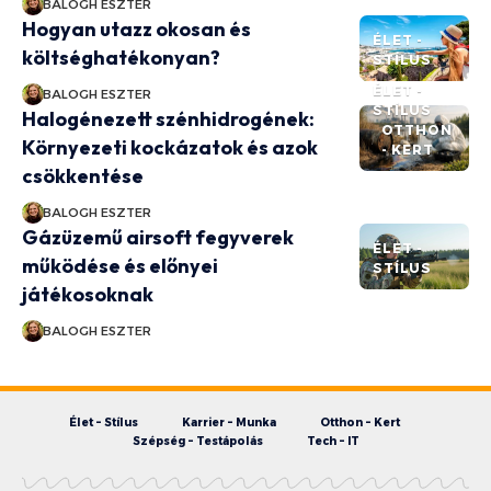
BALOGH ESZTER
Hogyan utazz okosan és
ÉLET -
költséghatékonyan?
STÍLUS
ÉLET -
BALOGH ESZTER
STÍLUS
Halogénezett szénhidrogének:
OTTHON
Környezeti kockázatok és azok
- KERT
csökkentése
BALOGH ESZTER
Gázüzemű airsoft fegyverek
ÉLET -
működése és előnyei
STÍLUS
játékosoknak
BALOGH ESZTER
Élet – Stílus
Karrier – Munka
Otthon – Kert
Szépség – Testápolás
Tech – IT