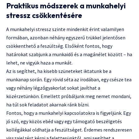
Praktikus módszerek a munkahelyi
stressz csökkentésére
A munkahelyi stressz szinte mindenkit érint valamilyen
formában, azonban néhány egyszerű trükkel jelentősen
csökkenthető a feszültség. Elsőként fontos, hogy
határokat szabjunk a munkaidő és a magánélet között – ha
lehet, ne vigyük haza a munkát.
Az is segíthet, ha kisebb szüneteket iktatunk be a
munkanap során. Egy rövid séta az irodában, egy csésze tea
vagy néhány légzőgyakorlat sokat javíthat a
közérzetünkön. Emellett próbáljunk meg nemet mondani,
ha túl sok feladatot akarnak ránk bízni.
Fontos, hogy a munkahelyi kapcsolatokra is figyeljünk. Egy
jó szó, egy közös ebéd vagy egy támogató beszélgetés
kollégákkal oldhatja a feszültséget. Érdemes rendszeresen
visszajelzést kérni a felettesünktől, ami segíthet a