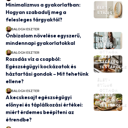
Minimalizmus a gyakorlatban:
ÉLET -
Hogyan szabadulj meg a
STÍLUS
felesleges tárgyaktól?
BALOGH ESZTER
Önbizalom növelése egyszerű,
ÉLET -
ÉLET -
mindennapi gyakorlatokkal
STÍLUS
STÍLUS
OTTHON
BALOGH ESZTER
- KERT
Rozsdás víz a csapból:
SZÉPSÉG -
Egészségügyi kockázatok és
TESTÁPOLÁS
háztartási gondok – Mit tehetünk
ÉLET -
ellene?
STÍLUS
OTTHON
BALOGH ESZTER
- KERT
A kecskesajt egészségügyi
SZÉPSÉG -
előnyei és táplálkozási értékei:
TESTÁPOLÁS
miért érdemes beépíteni az
étrendbe?