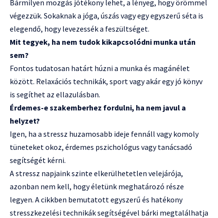
Bármilyen mozgás jótékony lehet, a lényeg, hogy örömmel
végezzük. Sokaknak a jóga, úszás vagy egy egyszerű séta is
elegendő, hogy levezessék a feszültséget.
Mit tegyek, ha nem tudok kikapcsolódni munka után
sem?
Fontos tudatosan határt húzni a munka és magánélet
között. Relaxációs technikák, sport vagy akár egy jó könyv
is segíthet az ellazulásban.
Érdemes-e szakemberhez fordulni, ha nem javul a
helyzet?
Igen, ha a stressz huzamosabb ideje fennáll vagy komoly
tüneteket okoz, érdemes pszichológus vagy tanácsadó
segítségét kérni.
A stressz napjaink szinte elkerülhetetlen velejárója,
azonban nem kell, hogy életünk meghatározó része
legyen. A cikkben bemutatott egyszerű és hatékony
stresszkezelési technikák segítségével bárki megtalálhatja