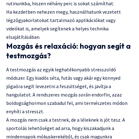
rutinunkba, hiszen néhány perc is sokat számíthat.
Ha kezdetben nehezen megy, használhatunk vezetett
légzőgyakorlatokat tartalmazó applikációkat vagy
videókat is, amelyek segítenek a helyes technika
elsajátításában.
Mozgás és relaxáció: hogyan segít a
testmozgás?
A testmozgás az egyik leghatékonyabb stresszoldó
módszer. Egy kiadós séta, futás vagy akár egy könnyed
jógaóra segít levezetni a feszültséget, és javítja a
hangulatot. A rendszeres mozgás során endorfin, azaz
boldogsághormon szabadul fel, ami természetes módon
enyhíti a stresszt.
A mozgás nem csak a testnek, de a léleknek is jót tesz. A
sportolás lehetőséget ad arra, hogy kiszakadjunk a
mindennapok mókuskerekéből, és csak magunkra