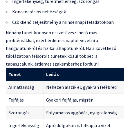
Ingerlékenység, türelmetlenség, szorongás
Koncentrációs nehézségek
Csökkenő teljesítmény a mindennapi feladatokban
Néhány tünet könnyen összetéveszthető más
problémákkal, ezért érdemes naplót vezetni a
hangulatunkról és fizikai állapotunkról. Ha a következő
táblázatban felsorolt tünetek közül többet is
tapasztalunk, érdemes szakemberhez fordulni.
Tünet
Leírás
Álmatlanság
Nehezen alszik el, gyakran felébred
Fejfájás
Gyakori fejfájás, migrén
Szorongás
Folyamatos aggódás, nyugtalanság
Ingerlékenység
Apró dolgokon is felkapja a vizet