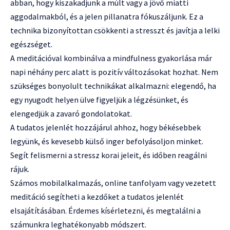
abban, hogy kiszakadjunk a múlt vagy a jövő miatti
aggodalmakból, és a jelen pillanatra fókuszáljunk. Ez a
technika bizonyítottan csökkenti a stresszt és javítja a lelki
egészséget.
A meditációval kombinálva a mindfulness gyakorlása már
napi néhány perc alatt is pozitív változásokat hozhat. Nem
szükséges bonyolult technikákat alkalmazni: elegendő, ha
egy nyugodt helyen ülve figyeljük a légzésünket, és
elengedjük a zavaró gondolatokat.
A tudatos jelenlét hozzájárul ahhoz, hogy békésebbek
legyünk, és kevesebb külső inger befolyásoljon minket.
Segít felismerni a stressz korai jeleit, és időben reagálni
rájuk.
Számos mobilalkalmazás, online tanfolyam vagy vezetett
meditáció segítheti a kezdőket a tudatos jelenlét
elsajátításában. Érdemes kísérletezni, és megtalálni a
számunkra leghatékonyabb módszert.