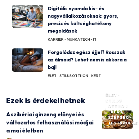
Digitális nyomda kis- és
nagyvállalkozásoknak: gyors,
precíz és költséghatékony
megoldások
KARRIER - MUNKA
TECH - IT
Forgolódsz egész éjjel? Rosszak
az álmaid? Lehet nem is akkora a
baj!
ÉLET - STÍLUS
OTTHON - KERT
ÉLET -
Ezek is érdekelhetnek
STÍLUS
OTTHON
- KERT
A szibériai ginzeng előnyei és
SZÉPSÉG -
változatos felhasználási módjai
TESTÁPOLÁS
a mai életben