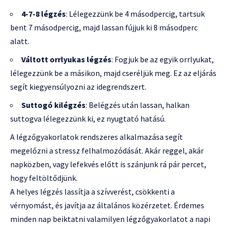
4-7-8 légzés
: Lélegezzünk be 4 másodpercig, tartsuk
bent 7 másodpercig, majd lassan fújjuk ki 8 másodperc
alatt.
Váltott orrlyukas légzés
: Fogjuk be az egyik orrlyukat,
lélegezzünk be a másikon, majd cseréljük meg. Ez az eljárás
segít kiegyensúlyozni az idegrendszert.
Suttogó kilégzés
: Belégzés után lassan, halkan
suttogva lélegezzünk ki, ez nyugtató hatású.
A légzőgyakorlatok rendszeres alkalmazása segít
megelőzni a stressz felhalmozódását. Akár reggel, akár
napközben, vagy lefekvés előtt is szánjunk rá pár percet,
hogy feltöltődjünk.
A helyes légzés lassítja a szívverést, csökkenti a
vérnyomást, és javítja az általános közérzetet. Érdemes
minden nap beiktatni valamilyen légzőgyakorlatot a napi