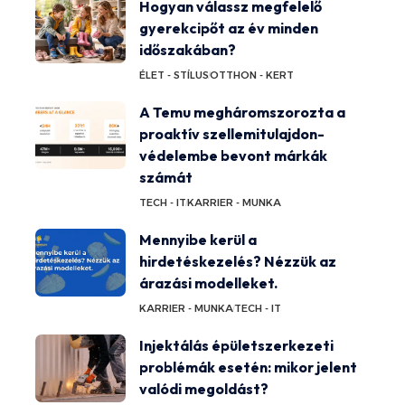
Hogyan válassz megfelelő
gyerekcipőt az év minden
időszakában?
ÉLET - STÍLUS
OTTHON - KERT
A Temu megháromszorozta a
proaktív szellemitulajdon-
védelembe bevont márkák
számát
TECH - IT
KARRIER - MUNKA
Mennyibe kerül a
hirdetéskezelés? Nézzük az
árazási modelleket.
KARRIER - MUNKA
TECH - IT
Injektálás épületszerkezeti
problémák esetén: mikor jelent
valódi megoldást?