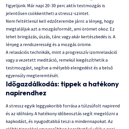
figyeljünk. Már napi 20-30 perc aktív testmozgás is
jelentősen csökkentheti a stressz-szintet.
Nem feltétlenül kell edzőterembe járni: a lényeg, hogy
megtaláljuk azt a mozgásformát, ami örömet okoz. Ez
lehet bringázás, úszás, tánc vagy akár kertészkedés is. A
lényeg a rendszeresség és a mozgás öröme.
A relaxációs technikák, mint a progresszív izomrelaxáció
vagy a vezetett meditáció, remekül kiegészíthetik a
testmozgást, segítve a mélyebb elengedést és a belső
egyensúly megteremtését.
Időgazdálkodás: tippek a hatékony
napirendhez
A stressz egyik leggyakoribb forrása a túlzsúfolt napirend
és az időhiány. A hatékony időbeosztás segít megelőzni a
kapkodást, és nyugodtabbá teszi a mindennapokat. Az