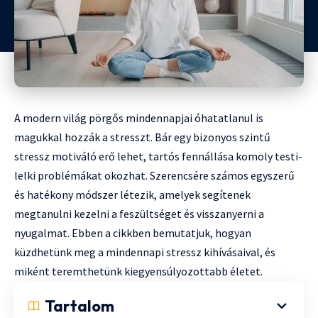
A modern világ pörgős mindennapjai óhatatlanul is
magukkal hozzák a stresszt. Bár egy bizonyos szintű
stressz motiváló erő lehet, tartós fennállása komoly testi-
lelki problémákat okozhat. Szerencsére számos egyszerű
és hatékony módszer létezik, amelyek segítenek
megtanulni kezelni a feszültséget és visszanyerni a
nyugalmat. Ebben a cikkben bemutatjuk, hogyan
küzdhetünk meg a mindennapi stressz kihívásaival, és
miként teremthetünk kiegyensúlyozottabb életet.
Tartalom