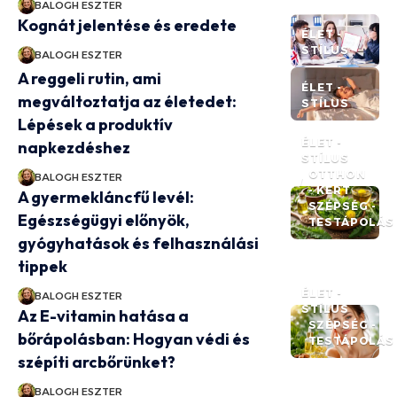
BALOGH ESZTER
Kognát jelentése és eredete
ÉLET -
STÍLUS
BALOGH ESZTER
A reggeli rutin, ami
ÉLET -
megváltoztatja az életedet:
STÍLUS
Lépések a produktív
ÉLET -
napkezdéshez
STÍLUS
OTTHON
BALOGH ESZTER
- KERT
A gyermekláncfű levél:
SZÉPSÉG -
Egészségügyi előnyök,
TESTÁPOLÁS
gyógyhatások és felhasználási
tippek
ÉLET -
BALOGH ESZTER
STÍLUS
Az E-vitamin hatása a
SZÉPSÉG -
bőrápolásban: Hogyan védi és
TESTÁPOLÁS
szépíti arcbőrünket?
BALOGH ESZTER