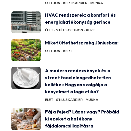
OTTHON - KERT
KARRIER - MUNKA
HVAC rendszerek: a komfort és
energiahatékonyság gerince
ÉLET - STÍLUS
OTTHON - KERT
Miket ültethetsz még Júniusban:
OTTHON - KERT
A modern rendezvények és a
street food elengedhetetlen
kellékei: Hogyan szolgálja a
kényelmet a logisztika?
ÉLET - STÍLUS
KARRIER - MUNKA
Fáj a fejed? Lázas vagy? Próbáld
ki ezeket a hatékony
fájdalomcsillapításra