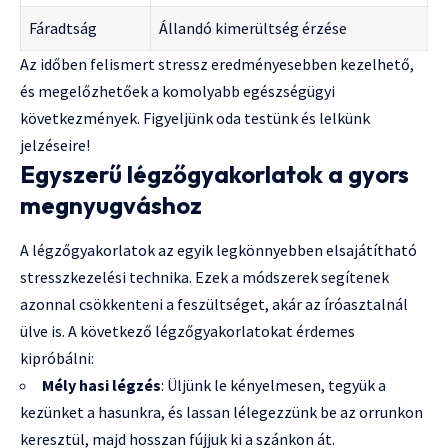
Fáradtság
Állandó kimerültség érzése
Az időben felismert stressz eredményesebben kezelhető,
és megelőzhetőek a komolyabb egészségügyi
következmények. Figyeljünk oda testünk és lelkünk
jelzéseire!
Egyszerű légzőgyakorlatok a gyors
megnyugváshoz
A légzőgyakorlatok az egyik legkönnyebben elsajátítható
stresszkezelési technika. Ezek a módszerek segítenek
azonnal csökkenteni a feszültséget, akár az íróasztalnál
ülve is. A következő légzőgyakorlatokat érdemes
kipróbálni:
Mély hasi légzés
: Üljünk le kényelmesen, tegyük a
kezünket a hasunkra, és lassan lélegezzünk be az orrunkon
keresztül, majd hosszan fújjuk ki a szánkon át.