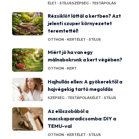
ÉLET - STÍLUS
SZÉPSÉG - TESTÁPOLÁS
Rézsiklót láttál a kertben? Azt
jelenti szuper környezetet
teremtettél!
OTTHON - KERT
ÉLET - STÍLUS
Miért jó ha van egy
málnabokrunk a kert végében?
OTTHON - KERT
Hajhullás ellen: A gyökerektől a
hajvégekig tartó megoldás
SZÉPSÉG - TESTÁPOLÁS
ÉLET - STÍLUS
Az előszobából a
macskaparadicsomba: DIY a
TEMU-val
OTTHON - KERT
ÉLET - STÍLUS