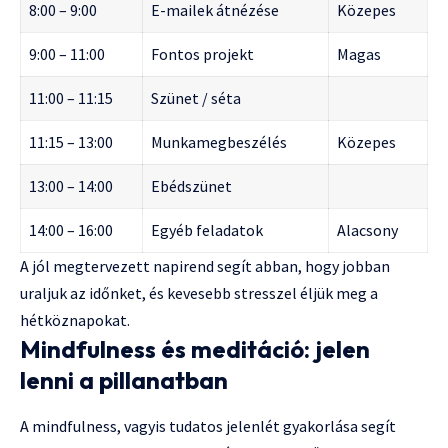
8:00 – 9:00
E-mailek átnézése
Közepes
9:00 – 11:00
Fontos projekt
Magas
11:00 – 11:15
Szünet / séta
11:15 – 13:00
Munkamegbeszélés
Közepes
13:00 – 14:00
Ebédszünet
14:00 – 16:00
Egyéb feladatok
Alacsony
A jól megtervezett napirend segít abban, hogy jobban
uraljuk az időnket, és kevesebb stresszel éljük meg a
hétköznapokat.
Mindfulness és meditáció: jelen
lenni a pillanatban
A mindfulness, vagyis tudatos jelenlét gyakorlása segít