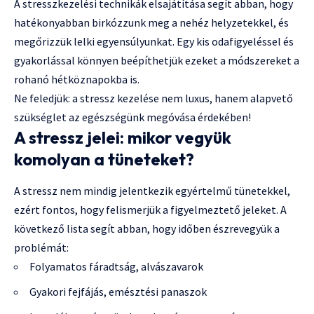
A stresszkezelési technikák elsajátítása segít abban, hogy
hatékonyabban birkózzunk meg a nehéz helyzetekkel, és
megőrizzük lelki egyensúlyunkat. Egy kis odafigyeléssel és
gyakorlással könnyen beépíthetjük ezeket a módszereket a
rohanó hétköznapokba is.
Ne feledjük: a stressz kezelése nem luxus, hanem alapvető
szükséglet az egészségünk megóvása érdekében!
A stressz jelei: mikor vegyük
komolyan a tüneteket?
A stressz nem mindig jelentkezik egyértelmű tünetekkel,
ezért fontos, hogy felismerjük a figyelmeztető jeleket. A
következő lista segít abban, hogy időben észrevegyük a
problémát:
Folyamatos fáradtság, alvászavarok
Gyakori fejfájás, emésztési panaszok