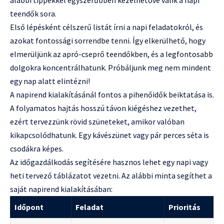
alábbi tippekkel egyszerűbben kezelhetővé válik a napi
teendők sora.
Első lépésként célszerű listát írni a napi feladatokról, és
azokat fontossági sorrendbe tenni. Így elkerülhető, hogy
elmerüljünk az apró-cseprő teendőkben, és a legfontosabb
dolgokra koncentrálhatunk. Próbáljunk meg nem mindent
egy nap alatt elintézni!
A napirend kialakításánál fontos a pihenőidők beiktatása is.
A folyamatos hajtás hosszú távon kiégéshez vezethet,
ezért tervezzünk rövid szüneteket, amikor valóban
kikapcsolódhatunk. Egy kávészünet vagy pár perces séta is
csodákra képes.
Az időgazdálkodás segítésére hasznos lehet egy napi vagy
heti tervező táblázatot vezetni. Az alábbi minta segíthet a
saját napirend kialakításában:
Időpont
Feladat
Prioritás