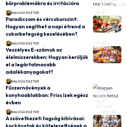
bőrproblémákra és irritációra
TESTÁPOLÁS
ÉLET -
BALOGH ESZTER
STÍLUS
Paradicsom és vércukorszint:
OTTHON
Hogyan segíthet a napi étrend a
- KERT
cukorbetegség kezelésében?
ÉLET -
BALOGH ESZTER
STÍLUS
Veszélyes E-számok az
OTTHON
élelmiszerekben: Hogyan kerüljük
- KERT
el a legártalmasabb
adalékanyagokat?
BALOGH ESZTER
Fűszernövények a
OTTHON -
konyhaablakban: Friss ízek egész
KERT
ÉLET -
évben
STÍLUS
KARRIER
BALOGH ESZTER
- MUNKA
A szövetkezeti tagság kihívásai:
OTTHON
kockázatok és kötelezettségek a
- KERT