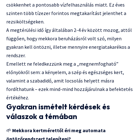
csökkenhet a pontosabb vízfelhasználás miatt. Ez éves
szinten több tízezer forintos megtakarítást jelenthet a
rezsiköltségeken.
A megtérülési idő így általában 2-4 év között mozog, attól
függően, hogy mekkora beruházásról volt szó, milyen
gyakran kell öntözni, illetve mennyire energiatakarékos a
rendszer.
Emellett ne feledkezzünk meg a „megnemfogható”
előnyökről sem: a kényelem, a szép és egészséges kert,
valamint a szabadidő, amit locsolás helyett másra
fordíthatunk – ezek mind-mind hozzájárulnak a befektetés
értékéhez.
Gyakran ismételt kérdések és
válaszok a témában
🌱
Mekkora kertmérettől éri meg automata
öntözőrendszert telepíteni?