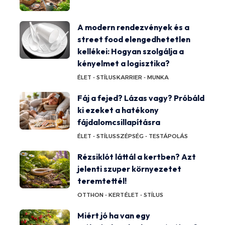
A modern rendezvények és a
street food elengedhetetlen
kellékei: Hogyan szolgálja a
kényelmet a logisztika?
ÉLET - STÍLUS
KARRIER - MUNKA
Fáj a fejed? Lázas vagy? Próbáld
ki ezeket a hatékony
fájdalomcsillapításra
ÉLET - STÍLUS
SZÉPSÉG - TESTÁPOLÁS
Rézsiklót láttál a kertben? Azt
jelenti szuper környezetet
teremtettél!
OTTHON - KERT
ÉLET - STÍLUS
Miért jó ha van egy