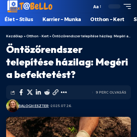
Aa
Élet – Stílus
Karrier – Munka
Otthon – Kert
S
Kezdőlap
»
Otthon - Kert
»
Öntözőrendszer telepítése házilag: Megéri a befektetést?
Öntözőrendszer
telepítése házilag: Megéri
a befektetést?
9 PERC OLVASÁS
BALOGH ESZTER
2025.07.26.