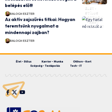
belépés előtt
ÉLET -
STÍLUS
BALOGH ESZTER
OTTHON
Az aktív zajszűrés titkai: Hogyan
- KERT
teremtsünk nyugalmat a
TECH - IT
mindennapi zajban?
BALOGH ESZTER
Élet – Stílus
Karrier – Munka
Otthon – Kert
Szépség – Testápolás
Tech – IT