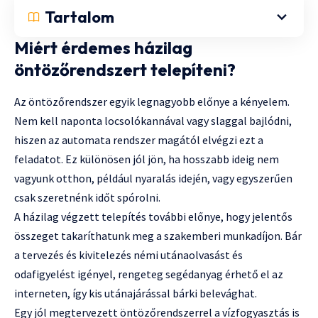
Tartalom
Miért érdemes házilag
öntözőrendszert telepíteni?
Az öntözőrendszer egyik legnagyobb előnye a kényelem.
Nem kell naponta locsolókannával vagy slaggal bajlódni,
hiszen az automata rendszer magától elvégzi ezt a
feladatot. Ez különösen jól jön, ha hosszabb ideig nem
vagyunk otthon, például nyaralás idején, vagy egyszerűen
csak szeretnénk időt spórolni.
A házilag végzett telepítés további előnye, hogy jelentős
összeget takaríthatunk meg a szakemberi munkadíjon. Bár
a tervezés és kivitelezés némi utánaolvasást és
odafigyelést igényel, rengeteg segédanyag érhető el az
interneten, így kis utánajárással bárki belevághat.
Egy jól megtervezett öntözőrendszerrel a vízfogyasztás is