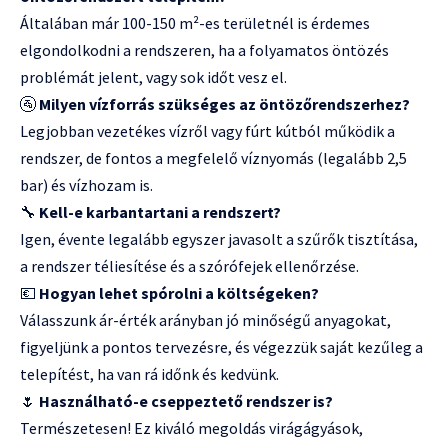
Általában már 100-150 m²-es területnél is érdemes
elgondolkodni a rendszeren, ha a folyamatos öntözés
problémát jelent, vagy sok időt vesz el.
🚰
Milyen vízforrás szükséges az öntözőrendszerhez?
Legjobban vezetékes vízről vagy fúrt kútból működik a
rendszer, de fontos a megfelelő víznyomás (legalább 2,5
bar) és vízhozam is.
🔧
Kell-e karbantartani a rendszert?
Igen, évente legalább egyszer javasolt a szűrők tisztítása,
a rendszer téliesítése és a szórófejek ellenőrzése.
💶
Hogyan lehet spórolni a költségeken?
Válasszunk ár-érték arányban jó minőségű anyagokat,
figyeljünk a pontos tervezésre, és végezzük saját kezűleg a
telepítést, ha van rá időnk és kedvünk.
🌷
Használható-e cseppeztető rendszer is?
Természetesen! Ez kiváló megoldás virágágyások,