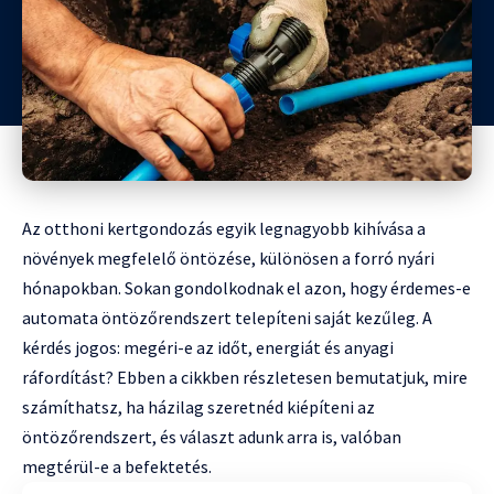
Az otthoni kertgondozás egyik legnagyobb kihívása a
növények megfelelő öntözése, különösen a forró nyári
hónapokban. Sokan gondolkodnak el azon, hogy érdemes-e
automata öntözőrendszert telepíteni saját kezűleg. A
kérdés jogos: megéri-e az időt, energiát és anyagi
ráfordítást? Ebben a cikkben részletesen bemutatjuk, mire
számíthatsz, ha házilag szeretnéd kiépíteni az
öntözőrendszert, és választ adunk arra is, valóban
megtérül-e a befektetés.