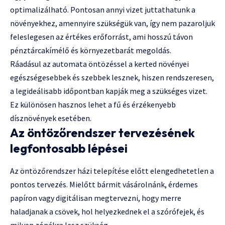
optimalizálható. Pontosan annyi vizet juttathatunk a
növényekhez, amennyire szükségük van, így nem pazaroljuk
feleslegesen az értékes erőforrást, ami hosszú távon
pénztárcakímélő és környezetbarát megoldás.
Ráadásul az automata öntözéssel a kerted növényei
egészségesebbek és szebbek lesznek, hiszen rendszeresen,
a legideálisabb időpontban kapják meg a szükséges vizet.
Ez különösen hasznos lehet a fű és érzékenyebb
dísznövények esetében.
Az öntözőrendszer tervezésének
legfontosabb lépései
Az öntözőrendszer házi telepítése előtt elengedhetetlen a
pontos tervezés. Mielőtt bármit vásárolnánk, érdemes
papíron vagy digitálisan megtervezni, hogy merre
haladjanak a csövek, hol helyezkednek el a szórófejek, és
milyen zónákra lesz szükség.