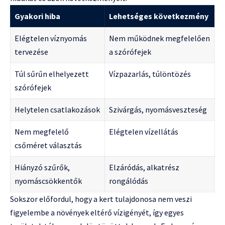
Gyakori hiba
Lehetséges következmény
Elégtelen víznyomás
Nem működnek megfelelően
tervezése
a szórófejek
Túl sűrűn elhelyezett
Vízpazarlás, túlöntözés
szórófejek
Helytelen csatlakozások
Szivárgás, nyomásveszteség
Nem megfelelő
Elégtelen vízellátás
csőméret választás
Hiányzó szűrők,
Elzáródás, alkatrész
nyomáscsökkentők
rongálódás
Sokszor előfordul, hogy a kert tulajdonosa nem veszi
figyelembe a növények eltérő vízigényét, így egyes