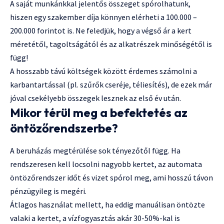
A saját munkánkkal jelentős összeget spórolhatunk,
hiszen egy szakember díja könnyen elérheti a 100.000 –
200.000 forintot is. Ne feledjük, hogy a végső ár a kert
méretétől, tagoltságától és az alkatrészek minőségétől is
függ!
A hosszabb távú költségek között érdemes számolni a
karbantartással (pl. szűrők cseréje, téliesítés), de ezek már
jóval csekélyebb összegek lesznek az első év után.
Mikor térül meg a befektetés az
öntözőrendszerbe?
A beruházás megtérülése sok tényezőtől függ. Ha
rendszeresen kell locsolni nagyobb kertet, az automata
öntözőrendszer időt és vizet spórol meg, ami hosszú távon
pénzügyileg is megéri.
Átlagos használat mellett, ha eddig manuálisan öntözte
valaki a kertet, a vízfogyasztás akár 30-50%-kal is