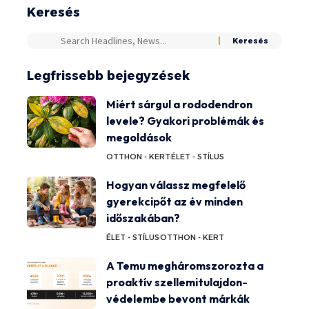
Keresés
Legfrissebb bejegyzések
Miért sárgul a rododendron
levele? Gyakori problémák és
megoldások
OTTHON - KERT
ÉLET - STÍLUS
Hogyan válassz megfelelő
gyerekcipőt az év minden
időszakában?
ÉLET - STÍLUS
OTTHON - KERT
A Temu megháromszorozta a
proaktív szellemitulajdon-
védelembe bevont márkák