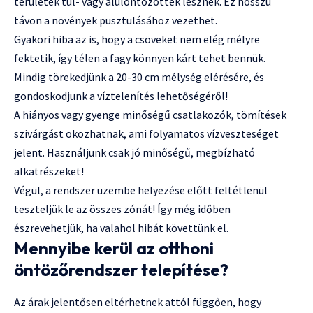
területek túl- vagy alulöntözöttek lesznek. Ez hosszú
távon a növények pusztulásához vezethet.
Gyakori hiba az is, hogy a csöveket nem elég mélyre
fektetik, így télen a fagy könnyen kárt tehet bennük.
Mindig törekedjünk a 20-30 cm mélység elérésére, és
gondoskodjunk a víztelenítés lehetőségéről!
A hiányos vagy gyenge minőségű csatlakozók, tömítések
szivárgást okozhatnak, ami folyamatos vízveszteséget
jelent. Használjunk csak jó minőségű, megbízható
alkatrészeket!
Végül, a rendszer üzembe helyezése előtt feltétlenül
teszteljük le az összes zónát! Így még időben
észrevehetjük, ha valahol hibát követtünk el.
Mennyibe kerül az otthoni
öntözőrendszer telepítése?
Az árak jelentősen eltérhetnek attól függően, hogy