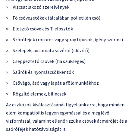
Vízcsatlakozó szerelvények
Fő csővezetékek (általában polietilén cső)
Elosztó csövek és T-elosztók
Szórófejek (rotoros vagy spray típusok, igény szerint)
Szelepek, automata vezérlő (időzítő)
Cseppeztető csövek (ha szükséges)
Szűrők és nyomáscsökkentők
Csővágó, ásó vagy lapát a földmunkákhoz
Rögzítő elemek, bilincsek
Az eszközök kiválasztásánál figyeljünk arra, hogy minden
elem kompatibilis legyen egymással és a meglévő
vízforrással, valamint ellenőrizzük a csövek átmérőjét és a
szórófejek hatótávolságát is.