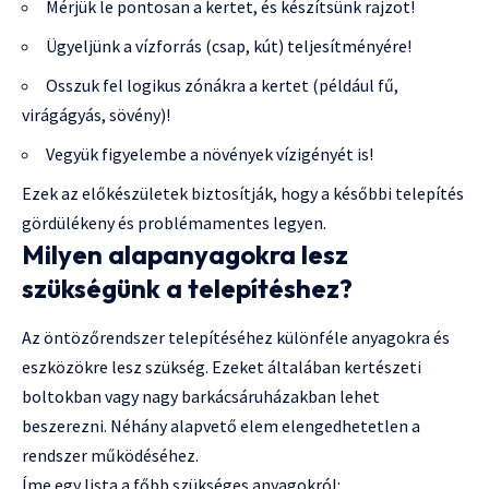
Mérjük le pontosan a kertet, és készítsünk rajzot!
Ügyeljünk a vízforrás (csap, kút) teljesítményére!
Osszuk fel logikus zónákra a kertet (például fű,
virágágyás, sövény)!
Vegyük figyelembe a növények vízigényét is!
Ezek az előkészületek biztosítják, hogy a későbbi telepítés
gördülékeny és problémamentes legyen.
Milyen alapanyagokra lesz
szükségünk a telepítéshez?
Az öntözőrendszer telepítéséhez különféle anyagokra és
eszközökre lesz szükség. Ezeket általában kertészeti
boltokban vagy nagy barkácsáruházakban lehet
beszerezni. Néhány alapvető elem elengedhetetlen a
rendszer működéséhez.
Íme egy lista a főbb szükséges anyagokról: