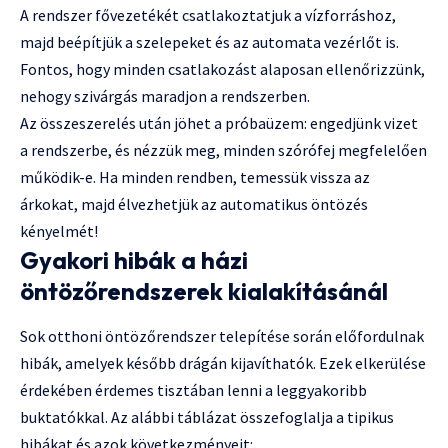
A rendszer fővezetékét csatlakoztatjuk a vízforráshoz,
majd beépítjük a szelepeket és az automata vezérlőt is.
Fontos, hogy minden csatlakozást alaposan ellenőrizzünk,
nehogy szivárgás maradjon a rendszerben.
Az összeszerelés után jöhet a próbaüzem: engedjünk vizet
a rendszerbe, és nézzük meg, minden szórófej megfelelően
működik-e. Ha minden rendben, temessük vissza az
árkokat, majd élvezhetjük az automatikus öntözés
kényelmét!
Gyakori hibák a házi
öntözőrendszerek kialakításánál
Sok otthoni öntözőrendszer telepítése során előfordulnak
hibák, amelyek később drágán kijavíthatók. Ezek elkerülése
érdekében érdemes tisztában lenni a leggyakoribb
buktatókkal. Az alábbi táblázat összefoglalja a tipikus
hibákat és azok következményeit: