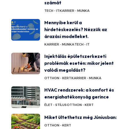
számát
TECH - IT
KARRIER - MUNKA
Mennyibe kerül a
hirdetéskezelés? Nézzük az
árazási modelleket.
KARRIER - MUNKA
TECH - IT
Injektálás épületszerkezeti
problémák esetén: mikor jelent
valódi megoldást?
OTTHON - KERT
KARRIER - MUNKA
HVAC rendszerek: a komfort és
energiahatékonyság gerince
ÉLET - STÍLUS
OTTHON - KERT
Miket ültethetsz még Júniusban:
OTTHON - KERT