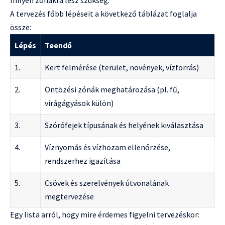
A tervezés főbb lépéseit a következő táblázat foglalja
össze:
Lépés
Teendő
1.
Kert felmérése (terület, növények, vízforrás)
2.
Öntözési zónák meghatározása (pl. fű,
virágágyások külön)
3.
Szórófejek típusának és helyének kiválasztása
4.
Víznyomás és vízhozam ellenőrzése,
rendszerhez igazítása
5.
Csövek és szerelvények útvonalának
megtervezése
Egy lista arról, hogy mire érdemes figyelni tervezéskor: