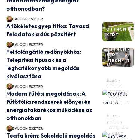
takaríthatsz meg energiát
otthonodban?
BALOGH ESZTER
A tökéletes gyep titka: Tavaszi
OTTHON -
feladatok a dús pázsitért
KERT
BALOGH ESZTER
OTTHON -
Feltolásgátló redőnyökhöz:
KERT
Telepítési típusok és a
TECH - IT
leghatékonyabb megoldás
kiválasztása
ÉLET -
STÍLUS
BALOGH ESZTER
OTTHON
Modern fűtési megoldások: A
- KERT
fűtőfólia rendszerek előnyei és
TECH - IT
energiatakarékos működése az
ÉLET -
otthonokban
STÍLUS
OTTHON
BALOGH ESZTER
- KERT
Teafa krém: Sokoldalú megoldás
SZÉPSÉG -