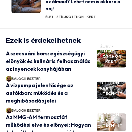
az álmaid? Lehet nem is akkora a
baj!
ÉLET - STÍLUS
OTTHON - KERT
Ezek is érdekelhetnek
ÉLET -
STÍLUS
A szecsuáni bors: egészségügyi
OTTHON
előnyök és kulináris felhasználás
- KERT
az ínyencek konyhájában
BALOGH ESZTER
OTTHON -
A vízpumpa jelentősége az
KERT
autókban: működés és a
TECH - IT
meghibásodás jelei
BALOGH ESZTER
OTTHON -
Az MMG-AM termosztát
KERT
működési elve és előnyei: Hogyan
TECH - IT