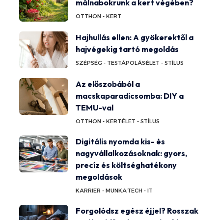
málnabokrunk a kert végében?
OTTHON - KERT
Hajhullás ellen: A gyökerektől a
hajvégekig tartó megoldás
SZÉPSÉG - TESTÁPOLÁS
ÉLET - STÍLUS
Az előszobából a
macskaparadicsomba: DIY a
TEMU-val
OTTHON - KERT
ÉLET - STÍLUS
Digitális nyomda kis- és
nagyvállalkozásoknak: gyors,
precíz és költséghatékony
megoldások
KARRIER - MUNKA
TECH - IT
Forgolódsz egész éjjel? Rosszak