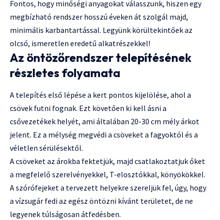
Fontos, hogy minőségi anyagokat válasszunk, hiszen egy
megbízható rendszer hosszú éveken át szolgál majd,
minimális karbantartással. Legyünk körültekintőek az
olcsó, ismeretlen eredetű alkatrészekkel!
Az öntözőrendszer telepítésének
részletes folyamata
A telepítés első lépése a kert pontos kijelölése, ahol a
csövek futni fognak. Ezt követően ki kell ásni a
csővezetékek helyét, ami általában 20-30 cm mély árkot
jelent. Ez a mélység megvédi a csöveket a fagyoktól és a
véletlen sérülésektől.
A csöveket az árokba fektetjük, majd csatlakoztatjuk őket
a megfelelő szerelvényekkel, T-elosztókkal, könyökökkel.
A szórófejeket a tervezett helyekre szereljük fel, úgy, hogy
a vízsugár fedi az egész öntözni kívánt területet, de ne
legyenek túlságosan átfedésben.