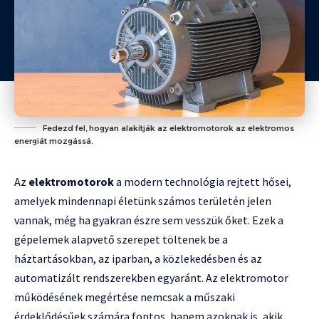
Fedezd fel, hogyan alakítják az elektromotorok az elektromos
energiát mozgássá.
Az
elektromotorok
a modern technológia rejtett hősei,
amelyek mindennapi életünk számos területén jelen
vannak, még ha gyakran észre sem vesszük őket. Ezek a
gépelemek alapvető szerepet töltenek be a
háztartásokban, az iparban, a közlekedésben és az
automatizált rendszerekben egyaránt. Az elektromotor
működésének megértése nemcsak a műszaki
érdeklődésűek számára fontos, hanem azoknak is, akik