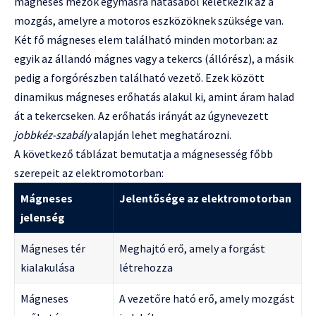
mágneses mezők egymásra hatásából keletkezik az a
mozgás, amelyre a motoros eszközöknek szüksége van.
Két fő mágneses elem található minden motorban: az
egyik az állandó mágnes vagy a tekercs (állórész), a másik
pedig a forgórészben található vezető. Ezek között
dinamikus mágneses erőhatás alakul ki, amint áram halad
át a tekercseken. Az erőhatás irányát az úgynevezett
jobbkéz-szabály
alapján lehet meghatározni.
A következő táblázat bemutatja a mágnesesség főbb
szerepeit az elektromotorban:
Mágneses
Jelentősége az elektromotorban
jelenség
Mágneses tér
Meghajtó erő, amely a forgást
kialakulása
létrehozza
Mágneses
A vezetőre ható erő, amely mozgást