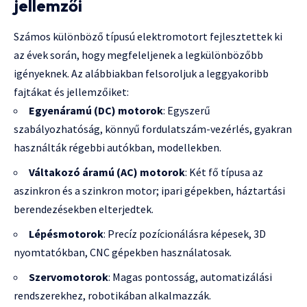
jellemzői
Számos különböző típusú elektromotort fejlesztettek ki
az évek során, hogy megfeleljenek a legkülönbözőbb
igényeknek. Az alábbiakban felsoroljuk a leggyakoribb
fajtákat és jellemzőiket:
Egyenáramú (DC) motorok
: Egyszerű
szabályozhatóság, könnyű fordulatszám-vezérlés, gyakran
használták régebbi autókban, modellekben.
Váltakozó áramú (AC) motorok
: Két fő típusa az
aszinkron és a szinkron motor; ipari gépekben, háztartási
berendezésekben elterjedtek.
Lépésmotorok
: Precíz pozícionálásra képesek, 3D
nyomtatókban, CNC gépekben használatosak.
Szervomotorok
: Magas pontosság, automatizálási
rendszerekhez, robotikában alkalmazzák.