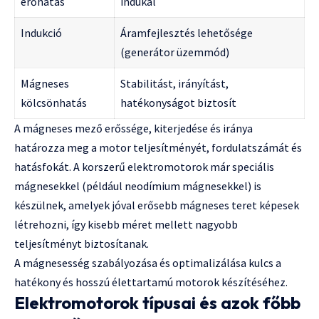
erőhatás
indukál
Indukció
Áramfejlesztés lehetősége
(generátor üzemmód)
Mágneses
Stabilitást, irányítást,
kölcsönhatás
hatékonyságot biztosít
A mágneses mező erőssége, kiterjedése és iránya
határozza meg a motor teljesítményét, fordulatszámát és
hatásfokát. A korszerű elektromotorok már speciális
mágnesekkel (például neodímium mágnesekkel) is
készülnek, amelyek jóval erősebb mágneses teret képesek
létrehozni, így kisebb méret mellett nagyobb
teljesítményt biztosítanak.
A mágnesesség szabályozása és optimalizálása kulcs a
hatékony és hosszú élettartamú motorok készítéséhez.
Elektromotorok típusai és azok főbb