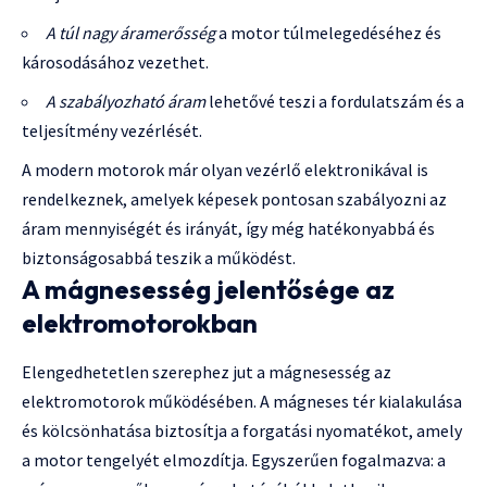
A túl nagy áramerősség
a motor túlmelegedéséhez és
károsodásához vezethet.
A szabályozható áram
lehetővé teszi a fordulatszám és a
teljesítmény vezérlését.
A modern motorok már olyan vezérlő elektronikával is
rendelkeznek, amelyek képesek pontosan szabályozni az
áram mennyiségét és irányát, így még hatékonyabbá és
biztonságosabbá teszik a működést.
A mágnesesség jelentősége az
elektromotorokban
Elengedhetetlen szerephez jut a mágnesesség az
elektromotorok működésében. A mágneses tér kialakulása
és kölcsönhatása biztosítja a forgatási nyomatékot, amely
a motor tengelyét elmozdítja. Egyszerűen fogalmazva: a