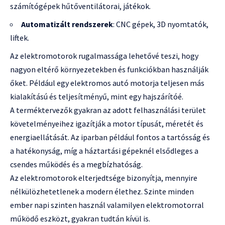
számítógépek hűtőventilátorai, játékok.
Automatizált rendszerek
: CNC gépek, 3D nyomtatók,
liftek.
Az elektromotorok rugalmassága lehetővé teszi, hogy
nagyon eltérő környezetekben és funkciókban használják
őket. Például egy elektromos autó motorja teljesen más
kialakítású és teljesítményű, mint egy hajszárítóé.
A terméktervezők gyakran az adott felhasználási terület
követelményeihez igazítják a motor típusát, méretét és
energiaellátását. Az iparban például fontos a tartósság és
a hatékonyság, míg a háztartási gépeknél elsődleges a
csendes működés és a megbízhatóság.
Az elektromotorok elterjedtsége bizonyítja, mennyire
nélkülözhetetlenek a modern élethez. Szinte minden
ember napi szinten használ valamilyen elektromotorral
működő eszközt, gyakran tudtán kívül is.