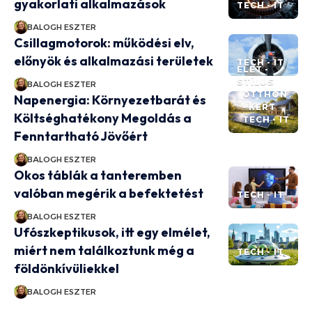
gyakorlati alkalmazások
TECH - IT
BALOGH ESZTER
Csillagmotorok: működési elv,
előnyök és alkalmazási területek
TECH - IT
ÉLET -
STÍLUS
BALOGH ESZTER
OTTHON
Napenergia: Környezetbarát és
- KERT
Költséghatékony Megoldás a
TECH - IT
Fenntartható Jövőért
BALOGH ESZTER
Okos táblák a tanteremben
valóban megérik a befektetést
TECH - IT
BALOGH ESZTER
Ufószkeptikusok, itt egy elmélet,
miért nem találkoztunk még a
TECH - IT
földönkívüliekkel
BALOGH ESZTER