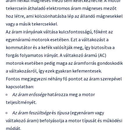
áram nélkül mágneses mező sem keletkezhetne. A motor
tekercsein áthaladó elektromos áram mágneses mezőt
hoz létre, ami kölcsönhatásba lép az állandó mágnesekkel
vagy a másik tekercsekkel.
Az áram irányának váltása kulcsfontosságú, főként az
egyenáramú motorok esetében. Ezt a váltakozást a
kommutátor és a kefék valósítják meg, így biztosítva a
forgás folyamatos irányát. A váltakozó áramú (AC)
motorok esetében pedig maga az áramforrás gondoskodik
a váltakozásról, így ezek gyakran kefementesek.
Fontos megjegyezni néhány fő pontot az áram szerepével
kapcsolatban:
Az áram erőssége
határozza meg a motor
teljesítményét.
Az áram feszültsége
és
típusa
(egyenáram vagy
váltakozó áram) befolyásolja a motor típusát és működési
módját.