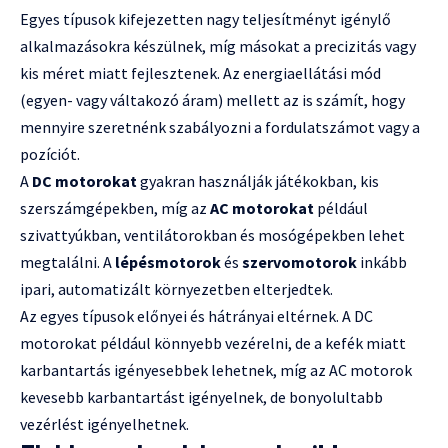
Egyes típusok kifejezetten nagy teljesítményt igénylő
alkalmazásokra készülnek, míg másokat a precizitás vagy
kis méret miatt fejlesztenek. Az energiaellátási mód
(egyen- vagy váltakozó áram) mellett az is számít, hogy
mennyire szeretnénk szabályozni a fordulatszámot vagy a
pozíciót.
A
DC motorokat
gyakran használják játékokban, kis
szerszámgépekben, míg az
AC motorokat
például
szivattyúkban, ventilátorokban és mosógépekben lehet
megtalálni. A
lépésmotorok
és
szervomotorok
inkább
ipari, automatizált környezetben elterjedtek.
Az egyes típusok előnyei és hátrányai eltérnek. A DC
motorokat például könnyebb vezérelni, de a kefék miatt
karbantartás igényesebbek lehetnek, míg az AC motorok
kevesebb karbantartást igényelnek, de bonyolultabb
vezérlést igényelhetnek.