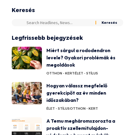
Keresés
Legfrissebb bejegyzések
Miért sárgul a rododendron
levele? Gyakori problémák és
megoldások
OTTHON - KERT
ÉLET - STÍLUS
Hogyan válassz megfelelő
gyerekcipőt az év minden
időszakában?
ÉLET - STÍLUS
OTTHON - KERT
A Temu megháromszorozta a
proaktív szellemitulajdon-