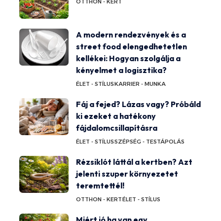
OTTHON - KERT
A modern rendezvények és a
street food elengedhetetlen
kellékei: Hogyan szolgálja a
kényelmet a logisztika?
ÉLET - STÍLUS
KARRIER - MUNKA
Fáj a fejed? Lázas vagy? Próbáld
ki ezeket a hatékony
fájdalomcsillapításra
ÉLET - STÍLUS
SZÉPSÉG - TESTÁPOLÁS
Rézsiklót láttál a kertben? Azt
jelenti szuper környezetet
teremtettél!
OTTHON - KERT
ÉLET - STÍLUS
Miért jó ha van egy