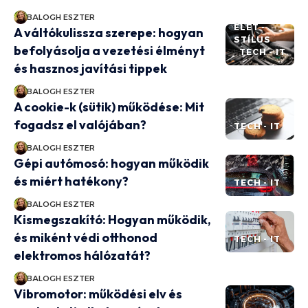
BALOGH ESZTER
ÉLET -
A váltókulissza szerepe: hogyan
STÍLUS
befolyásolja a vezetési élményt
TECH - IT
és hasznos javítási tippek
BALOGH ESZTER
A cookie-k (sütik) működése: Mit
fogadsz el valójában?
TECH - IT
BALOGH ESZTER
Gépi autómosó: hogyan működik
és miért hatékony?
TECH - IT
BALOGH ESZTER
Kismegszakító: Hogyan működik,
és miként védi otthonod
TECH - IT
elektromos hálózatát?
BALOGH ESZTER
Vibromotor: működési elv és