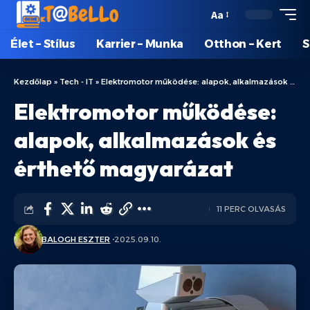
Aa
Élet – Stílus
Karrier – Munka
Otthon – Kert
S
Kezdőlap
»
Tech - IT
»
Elektromotor működése: alapok, alkalmazások és érthető magyarázat
Elektromotor működése:
alapok, alkalmazások és
érthető magyarázat
11 PERC OLVASÁS
BALOGH ESZTER
2025.09.10.