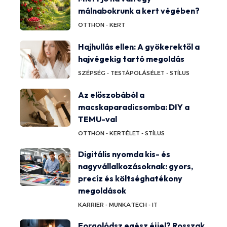
málnabokrunk a kert végében?
OTTHON - KERT
Hajhullás ellen: A gyökerektől a
hajvégekig tartó megoldás
SZÉPSÉG - TESTÁPOLÁS
ÉLET - STÍLUS
Az előszobából a
macskaparadicsomba: DIY a
TEMU-val
OTTHON - KERT
ÉLET - STÍLUS
Digitális nyomda kis- és
nagyvállalkozásoknak: gyors,
precíz és költséghatékony
megoldások
KARRIER - MUNKA
TECH - IT
Forgolódsz egész éjjel? Rosszak