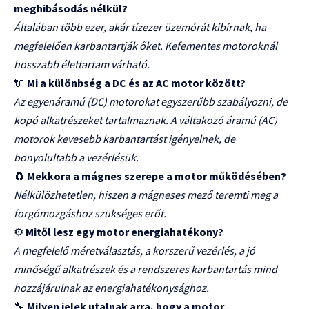
meghibásodás nélkül?
Általában több ezer, akár tízezer üzemórát kibírnak, ha
megfelelően karbantartják őket. Kefementes motoroknál
hosszabb élettartam várható.
🔌
Mi a különbség a DC és az AC motor között?
Az egyenáramú (DC) motorokat egyszerűbb szabályozni, de
kopó alkatrészeket tartalmaznak. A váltakozó áramú (AC)
motorok kevesebb karbantartást igényelnek, de
bonyolultabb a vezérlésük.
🧲
Mekkora a mágnes szerepe a motor működésében?
Nélkülözhetetlen, hiszen a mágneses mező teremti meg a
forgómozgáshoz szükséges erőt.
⚙️
Mitől lesz egy motor energiahatékony?
A megfelelő méretválasztás, a korszerű vezérlés, a jó
minőségű alkatrészek és a rendszeres karbantartás mind
hozzájárulnak az energiahatékonysághoz.
🔧
Milyen jelek utalnak arra, hogy a motor