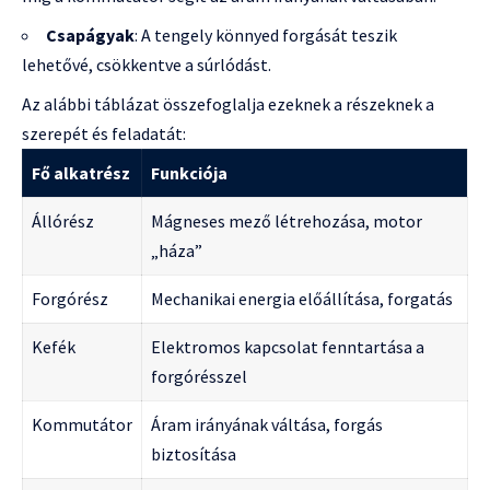
Csapágyak
: A tengely könnyed forgását teszik
lehetővé, csökkentve a súrlódást.
Az alábbi táblázat összefoglalja ezeknek a részeknek a
szerepét és feladatát:
Fő alkatrész
Funkciója
Állórész
Mágneses mező létrehozása, motor
„háza”
Forgórész
Mechanikai energia előállítása, forgatás
Kefék
Elektromos kapcsolat fenntartása a
forgórésszel
Kommutátor
Áram irányának váltása, forgás
biztosítása