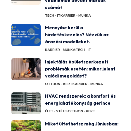
védelembe bevont márkák
számát
TECH - IT
KARRIER - MUNKA
Mennyibe kerül a
hirdetéskezelés? Nézzük az
árazási modelleket.
KARRIER - MUNKA
TECH - IT
Injektálás épületszerkezeti
problémák esetén: mikor jelent
valódi megoldást?
OTTHON - KERT
KARRIER - MUNKA
HVAC rendszerek: a komfort és
energiahatékonyság gerince
ÉLET - STÍLUS
OTTHON - KERT
Miket ültethetsz még Júniusban: