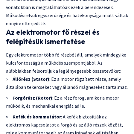
vonatokban is megtalálhatóak ezek a berendezések.
Működési elvük egyszerűsége és hatékonysága miatt váltak
ennyire elterjedtté.
Az elektromotor fő részei és
felépítésük ismertetése
Egy elektromotor több fő részből áll, amelyek mindegyike
kulcsfontosságú a működés szempontjából. Az
alábbiakban felsoroljuk a leglényegesebb összetevőket:
Állórész (Stator)
: Ez a motor rögzített része, amely
általában tekercseket vagy állandó mágneseket tartalmaz.
Forgórész (Rotor)
: Ez a rész forog, amikor a motor
működik, és mechanikai energiát ad le.
Kefék és kommutátor
: A kefék biztosítják az
elektromos kapcsolatot a forgó és az álló részek között,
míg a kommutátor segít az áram irányának váltásában.