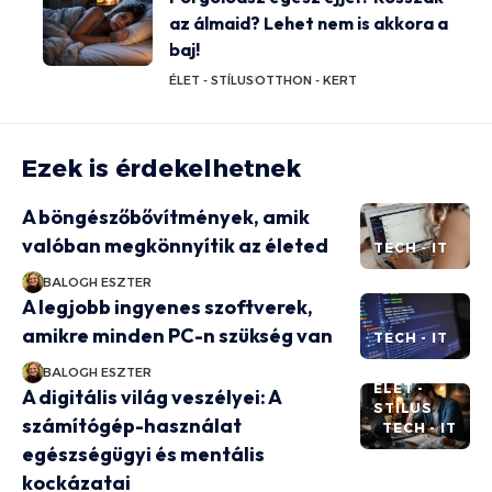
az álmaid? Lehet nem is akkora a
baj!
ÉLET - STÍLUS
OTTHON - KERT
Ezek is érdekelhetnek
A böngészőbővítmények, amik
valóban megkönnyítik az életed
TECH - IT
BALOGH ESZTER
A legjobb ingyenes szoftverek,
amikre minden PC-n szükség van
TECH - IT
BALOGH ESZTER
ÉLET -
A digitális világ veszélyei: A
STÍLUS
számítógép-használat
TECH - IT
egészségügyi és mentális
kockázatai