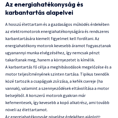
Az energiahatékonyság és
karbantartás alapelvei
A hosszú élettartam és a gazdaságos működés érdekében
az elektromotorok energiahatékonyságára és rendszeres
karbantartására kiemelt figyelmet kell fordítani. Az
energiahatékony motorok kevesebb áramot fogyasztanak
ugyanannyi munka elvégzéséhez, így nemcsak pénzt
takarítanak meg, hanem a környezetet is kímélik.
A karbantartás fő célja a meghibásodások megelőzése és a
motor teljesítményének szinten tartása. Tipikus teendők
közé tartozik a csapágyak zsírzása, a kefék csereje (ha
vannak), valamint a szennyeződések eltávolítása a motor
belsejéből. A korszerű motorok gyakran már
kefementesek, így kevesebb a kopó alkatrész, ami tovább
növeli az élettartamot.
Az energiahatékonyság növelése érdekében ajánlott: