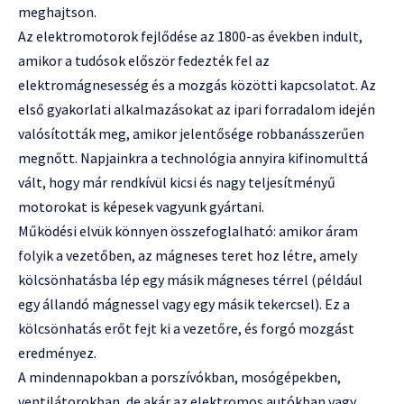
meghajtson.
Az elektromotorok fejlődése az 1800-as években indult,
amikor a tudósok először fedezték fel az
elektromágnesesség és a mozgás közötti kapcsolatot. Az
első gyakorlati alkalmazásokat az ipari forradalom idején
valósították meg, amikor jelentősége robbanásszerűen
megnőtt. Napjainkra a technológia annyira kifinomulttá
vált, hogy már rendkívül kicsi és nagy teljesítményű
motorokat is képesek vagyunk gyártani.
Működési elvük könnyen összefoglalható: amikor áram
folyik a vezetőben, az mágneses teret hoz létre, amely
kölcsönhatásba lép egy másik mágneses térrel (például
egy állandó mágnessel vagy egy másik tekercsel). Ez a
kölcsönhatás erőt fejt ki a vezetőre, és forgó mozgást
eredményez.
A mindennapokban a porszívókban, mosógépekben,
ventilátorokban, de akár az elektromos autókban vagy