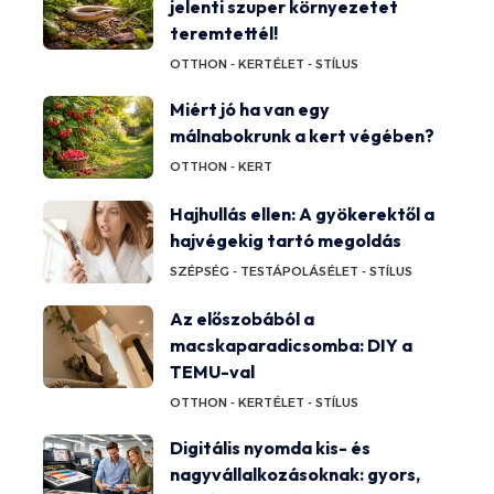
jelenti szuper környezetet
teremtettél!
OTTHON - KERT
ÉLET - STÍLUS
Miért jó ha van egy
málnabokrunk a kert végében?
OTTHON - KERT
Hajhullás ellen: A gyökerektől a
hajvégekig tartó megoldás
SZÉPSÉG - TESTÁPOLÁS
ÉLET - STÍLUS
Az előszobából a
macskaparadicsomba: DIY a
TEMU-val
OTTHON - KERT
ÉLET - STÍLUS
Digitális nyomda kis- és
nagyvállalkozásoknak: gyors,