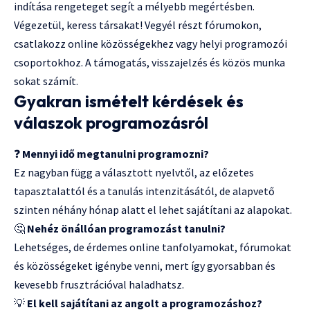
indítása rengeteget segít a mélyebb megértésben.
Végezetül, keress társakat! Vegyél részt fórumokon,
csatlakozz online közösségekhez vagy helyi programozói
csoportokhoz. A támogatás, visszajelzés és közös munka
sokat számít.
Gyakran ismételt kérdések és
válaszok programozásról
❓
Mennyi idő megtanulni programozni?
Ez nagyban függ a választott nyelvtől, az előzetes
tapasztalattól és a tanulás intenzitásától, de alapvető
szinten néhány hónap alatt el lehet sajátítani az alapokat.
🤔
Nehéz önállóan programozást tanulni?
Lehetséges, de érdemes online tanfolyamokat, fórumokat
és közösségeket igénybe venni, mert így gyorsabban és
kevesebb frusztrációval haladhatsz.
💡
El kell sajátítani az angolt a programozáshoz?