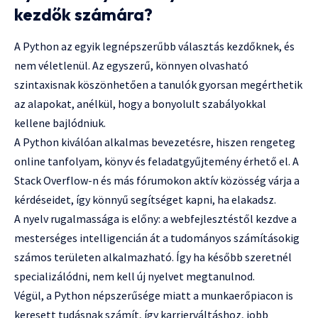
kezdők számára?
A Python az egyik legnépszerűbb választás kezdőknek, és
nem véletlenül. Az egyszerű, könnyen olvasható
szintaxisnak köszönhetően a tanulók gyorsan megérthetik
az alapokat, anélkül, hogy a bonyolult szabályokkal
kellene bajlódniuk.
A Python kiválóan alkalmas bevezetésre, hiszen rengeteg
online tanfolyam, könyv és feladatgyűjtemény érhető el. A
Stack Overflow-n és más fórumokon aktív közösség várja a
kérdéseidet, így könnyű segítséget kapni, ha elakadsz.
A nyelv rugalmassága is előny: a webfejlesztéstől kezdve a
mesterséges intelligencián át a tudományos számításokig
számos területen alkalmazható. Így ha később szeretnél
specializálódni, nem kell új nyelvet megtanulnod.
Végül, a Python népszerűsége miatt a munkaerőpiacon is
keresett tudásnak számít, így karrierváltáshoz, jobb