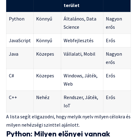
terület
Python
Könnyű
Általános, Data
Nagyon
Science
erős
JavaScript
Könnyű
Webfejlesztés
Erős
Java
Közepes
Vállalati, Mobil
Nagyon
erős
C#
Közepes
Windows, Játék,
Erős
Web
C++
Nehéz
Rendszer, Játék,
Erős
IoT
A lista segít eligazodni, hogy melyik nyelv milyen célokra és
milyen nehézségi szinttel ajánlott.
Python: Milyen előnyei vannak