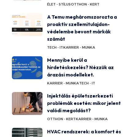
ÉLET - STÍLUS
OTTHON - KERT
A Temu megháromszorozta a
proaktív szellemitulajdon-
védelembe bevont márkák
számát
TECH - IT
KARRIER - MUNKA
Mennyibe kerül a
hirdetéskezelés? Nézzük az
árazási modelleket.
KARRIER - MUNKA
TECH - IT
Injektálás épületszerkezeti
problémák esetén: mikor jelent
valódi megoldást?
OTTHON - KERT
KARRIER - MUNKA
HVAC rendszerek: a komfort és