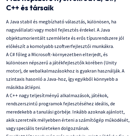
C++ és társaik
A Java stabil és megbízható választás, különösen, ha
nagyvállalati vagy mobil fejlesztés érdekel. A Java
objektumorientált szemlélete és erős típusrendszere jól
előkészít a komolyabb szoftverfejlesztői munkákra.
A C# főleg a Microsoft-környezetben elterjedt, és
különösen népszerű a játékfejlesztők körében (Unity
motor), de webalkalmazásokhoz is gyakran használják. A
szintaxis hasonló a Java-hoz, így egyikből könnyebb a
másikba átlépni.
A C++ nagy teljesítményű alkalmazások, játékok,
rendszerszintű programok fejlesztéséhez ideális, de
meredekebb a tanulási görbéje. Inkább azoknak ajánlott,
akik szeretnék mélyebben érteni a számítógép működését,
vagy speciális területeken dolgoznának.