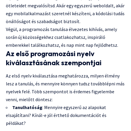
ötleteidet megvalósítsd. Akár egy egyszerű weboldalt, akár
egy mobilalkalmazást szeretnél készíteni, a kódolási tudás
önállóságot és szabadságot biztosít.
Végül, a programozás tanulása élvezetes kihívás, amely
során új közösségekhez csatlakozhatsz, inspiráló
emberekkel találkozhatsz, és nap mint nap fejlődhetsz.
Az első programozási nyelv
kiválasztásának szempontjai
Az első nyelv kiválasztása meghatározza, milyen élmény
lesz a tanulás, és mennyire könnyen tudsz továbblépni más
nyelvek felé. Több szempontot is érdemes figyelembe
venni, mielőtt döntesz:
Tanulhatóság
: Mennyire egyszerű az alapokat
elsajátítani? Kínál-e jól érthető dokumentációt és
példákat?