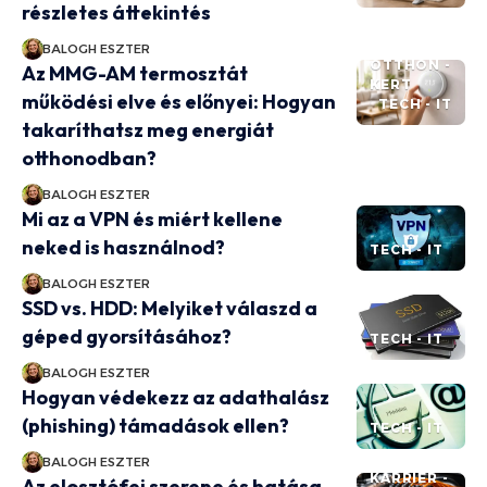
részletes áttekintés
BALOGH ESZTER
OTTHON -
Az MMG-AM termosztát
KERT
működési elve és előnyei: Hogyan
TECH - IT
takaríthatsz meg energiát
otthonodban?
BALOGH ESZTER
Mi az a VPN és miért kellene
neked is használnod?
TECH - IT
BALOGH ESZTER
SSD vs. HDD: Melyiket válaszd a
géped gyorsításához?
TECH - IT
BALOGH ESZTER
Hogyan védekezz az adathalász
(phishing) támadások ellen?
TECH - IT
BALOGH ESZTER
KARRIER -
Az elosztófej szerepe és hatása