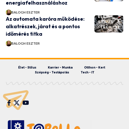
energiafelhasználáshoz
BALOGH ESZTER
ÉLET -
Az automata karóra működése:
STÍLUS
alkatrészek, járat és a pontos
TECH - IT
időmérés titka
BALOGH ESZTER
Élet – Stílus
Karrier – Munka
Otthon – Kert
Szépség – Testápolás
Tech – IT