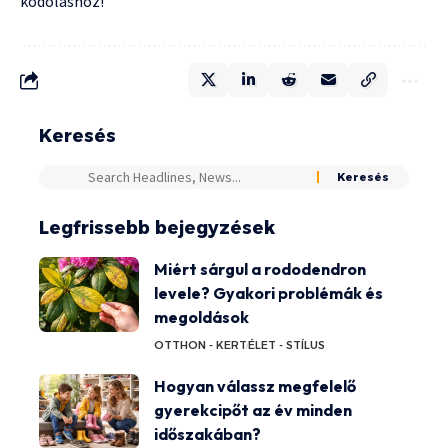
kódoláshoz!
Keresés
Legfrissebb bejegyzések
Miért sárgul a rododendron
levele? Gyakori problémák és
megoldások
OTTHON - KERT
ÉLET - STÍLUS
Hogyan válassz megfelelő
gyerekcipőt az év minden
időszakában?