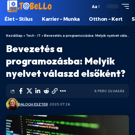
Aa
Élet – Stílus
Karrier – Munka
Otthon – Kert
S
Kezdőlap
»
Tech - IT
»
Bevezetés a programozásba: Melyik nyelvet válaszd elsőként?
Bevezetés a
programozásba: Melyik
nyelvet válaszd elsőként?
8 PERC OLVASÁS
BALOGH ESZTER
2025.07.26.