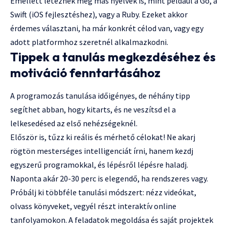
Emellett léteznek még más nyelvek is, mint például a Go, a
Swift (iOS fejlesztéshez), vagy a Ruby. Ezeket akkor
érdemes választani, ha már konkrét célod van, vagy egy
adott platformhoz szeretnél alkalmazkodni.
Tippek a tanulás megkezdéséhez és
motiváció fenntartásához
A programozás tanulása időigényes, de néhány tipp
segíthet abban, hogy kitarts, és ne veszítsd el a
lelkesedésed az első nehézségeknél.
Először is, tűzz ki reális és mérhető célokat! Ne akarj
rögtön mesterséges intelligenciát írni, hanem kezdj
egyszerű programokkal, és lépésről lépésre haladj.
Naponta akár 20-30 perc is elegendő, ha rendszeres vagy.
Próbálj ki többféle tanulási módszert: nézz videókat,
olvass könyveket, vegyél részt interaktív online
tanfolyamokon. A feladatok megoldása és saját projektek