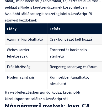
oldal), mind backend (szerveroldal) fejlesztésre alkalmas –
például a Node.js keretrendszernek köszönhetően.
Az alábbi táblázat segít összefoglalni a JavaScript fő
előnyeit kezdőknek:
Előny
Leírás
Azonnal kipróbálható
Csak böngésző kell hozzá
Webes karrier
Frontend és backend is
lehetőségek
elérhető
Erős közösség
Rengeteg tananyag és fórum
Modern szintaxis
Könnyebben tanulható,
olvasható
Ha webfejlesztésben gondolkodsz, kevés jobb
kiindulópontot találsz a JavaScriptnél.
Más népszerű nyelvek: Java, C#,