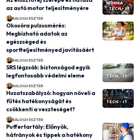
MUNKA
az autó motor teljesítményére
TECH - IT
BALOGH ESZTER
ÉLET -
Okosóra pulzusmérés:
STÍLUS
Megbízható adatok az
TECH - IT
egészséged és
sportteljesítményed javításáért
BALOGH ESZTER
SRS légzsák: biztonságod egyik
legfontosabb védelmi eleme
TECH - IT
BALOGH ESZTER
Huzatszabályzó: hogyan növeli a
fűtés hatékonyságát és
TECH - IT
csökkenti a veszteséget?
BALOGH ESZTER
Puffertartály: Előnyök,
hátrányok és tippek a hatékony
TECH - IT