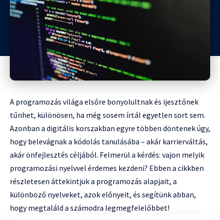
A programozás világa elsőre bonyolultnak és ijesztőnek
tűnhet, különösen, ha még sosem írtál egyetlen sort sem.
Azonban a digitális korszakban egyre többen döntenek úgy,
hogy belevágnak a kódolás tanulásába – akár karrierváltás,
akár önfejlesztés céljából. Felmerül a kérdés: vajon melyik
programozási nyelvvel érdemes kezdeni? Ebben a cikkben
részletesen áttekintjük a programozás alapjait, a
különböző nyelveket, azok előnyeit, és segítünk abban,
hogy megtaláld a számodra legmegfelelőbbet!