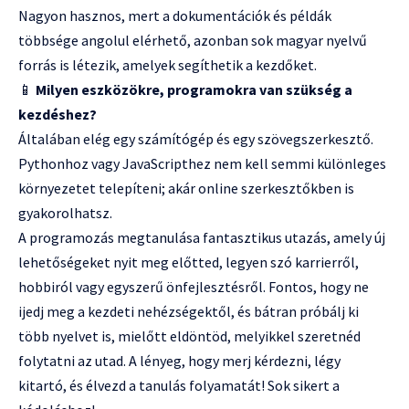
Nagyon hasznos, mert a dokumentációk és példák
többsége angolul elérhető, azonban sok magyar nyelvű
forrás is létezik, amelyek segíthetik a kezdőket.
📱
Milyen eszközökre, programokra van szükség a
kezdéshez?
Általában elég egy számítógép és egy szövegszerkesztő.
Pythonhoz vagy JavaScripthez nem kell semmi különleges
környezetet telepíteni; akár online szerkesztőkben is
gyakorolhatsz.
A programozás megtanulása fantasztikus utazás, amely új
lehetőségeket nyit meg előtted, legyen szó karrierről,
hobbiról vagy egyszerű önfejlesztésről. Fontos, hogy ne
ijedj meg a kezdeti nehézségektől, és bátran próbálj ki
több nyelvet is, mielőtt eldöntöd, melyikkel szeretnéd
folytatni az utad. A lényeg, hogy merj kérdezni, légy
kitartó, és élvezd a tanulás folyamatát! Sok sikert a