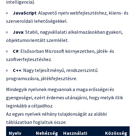
intelligencia).
JavaScript
: Alapvető nyelv webfejlesztéshez, kliens- és
szerveroldali lehetőségekkel.
Java
: Stabil, nagyvállalati alkalmazásokban gyakori,
objektumorientált szemlélet.
C#
: Elsősorban Microsoft környezetben, játék- és
szoftverfejlesztéshez.
C++
: Nagy teljesítményű, rendszerszintű
programozásra, játékfejlesztésre.
Mindegyik nyelvnek megvannak a maga erősségei és
gyengeségei, ezért érdemes utánajárni, hogy melyik illik
leginkább a céljaidhoz.
Az egyes nyelvek néhány tulajdonságát az alábbi
táblázatban foglaltuk össze:
Nyelv
Nehézség
Használati
Közösség