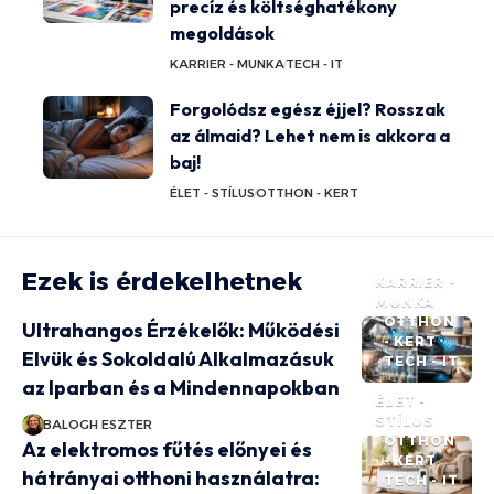
precíz és költséghatékony
megoldások
KARRIER - MUNKA
TECH - IT
Forgolódsz egész éjjel? Rosszak
az álmaid? Lehet nem is akkora a
baj!
ÉLET - STÍLUS
OTTHON - KERT
Ezek is érdekelhetnek
KARRIER -
MUNKA
OTTHON
Ultrahangos Érzékelők: Működési
- KERT
Elvük és Sokoldalú Alkalmazásuk
TECH - IT
az Iparban és a Mindennapokban
ÉLET -
STÍLUS
BALOGH ESZTER
OTTHON
Az elektromos fűtés előnyei és
- KERT
hátrányai otthoni használatra:
TECH - IT