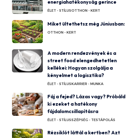
energiahatékonyság gerince
ÉLET - STÍLUS
OTTHON - KERT
Miket ültethetsz még Júniusban:
OTTHON - KERT
A modern rendezvények és a
street food elengedhetetlen
kellékei: Hogyan szolgálja a
kényelmet a logisztika?
ÉLET - STÍLUS
KARRIER - MUNKA
Fáj a fejed? Lázas vagy? Próbáld
ki ezeket a hatékony
fájdalomcsillapításra
ÉLET - STÍLUS
SZÉPSÉG - TESTÁPOLÁS
Rézsiklót láttál a kertben? Azt