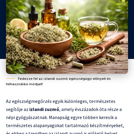
Fedezze fel az izlandi zuzmó egészségügyi előnyeit és
felhasználási módjait!
Az egészségmegőrzés egyik különleges, természetes
segítője az
izlandi zuzmó
, amely évszázadok óta része a
népi gyógyászatnak. Manapság egyre többen keresik a
természetes alapanyagokat tartalmazó készítményeket,
és ebben a trendben az izlandi zuzmó is előkelő helyet