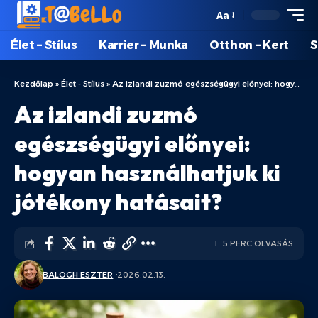
Aa
Élet – Stílus
Karrier – Munka
Otthon – Kert
S
Kezdőlap
»
Élet - Stílus
»
Az izlandi zuzmó egészségügyi előnyei: hogyan használhatjuk ki jótékony hatásait?
Az izlandi zuzmó
egészségügyi előnyei:
hogyan használhatjuk ki
jótékony hatásait?
5 PERC OLVASÁS
BALOGH ESZTER
2026.02.13.