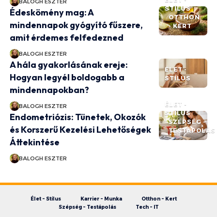
BALOGH ESZTER
STÍLUS
Édeskömény mag: A
OTTHON
mindennapok gyógyító fűszere,
- KERT
amit érdemes felfedezned
BALOGH ESZTER
A hála gyakorlásának ereje:
ÉLET -
Hogyan legyél boldogabb a
STÍLUS
mindennapokban?
ÉLET -
BALOGH ESZTER
STÍLUS
Endometriózis: Tünetek, Okozók
SZÉPSÉG -
és Korszerű Kezelési Lehetőségek
TESTÁPOLÁS
Áttekintése
BALOGH ESZTER
Élet – Stílus
Karrier – Munka
Otthon – Kert
Szépség – Testápolás
Tech – IT