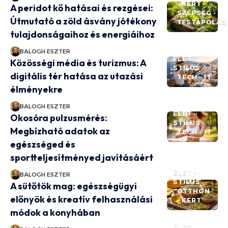
- KERT
A peridot kő hatásai és rezgései:
SZÉPSÉG -
Útmutató a zöld ásvány jótékony
TESTÁPOLÁS
tulajdonságaihoz és energiáihoz
BALOGH ESZTER
ÉLET -
Közösségi média és turizmus: A
STÍLUS
digitális tér hatása az utazási
TECH - IT
élményekre
BALOGH ESZTER
ÉLET -
Okosóra pulzusmérés:
STÍLUS
Megbízható adatok az
TECH - IT
egészséged és
sportteljesítményed javításáért
ÉLET -
BALOGH ESZTER
STÍLUS
A sütőtök mag: egészségügyi
OTTHON
előnyök és kreatív felhasználási
- KERT
módok a konyhában
ÉLET -