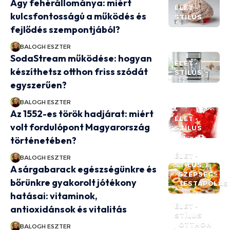
Agy fehérállománya: miért
ÉLET -
kulcsfontosságú a működés és
STÍLUS
fejlődés szempontjából?
BALOGH ESZTER
SodaStream működése: hogyan
ÉLET -
készíthetsz otthon friss szódát
STÍLUS
egyszerűen?
BALOGH ESZTER
Az 1552-es török hadjárat: miért
ÉLET -
volt fordulópont Magyarország
STÍLUS
történetében?
ÉLET -
BALOGH ESZTER
STÍLUS
A sárgabarack egészségünkre és
SZÉPSÉG -
bőrünkre gyakorolt jótékony
TESTÁPOLÁS
hatásai: vitaminok,
ÉLET -
antioxidánsok és vitalitás
STÍLUS
OTTHON
BALOGH ESZTER