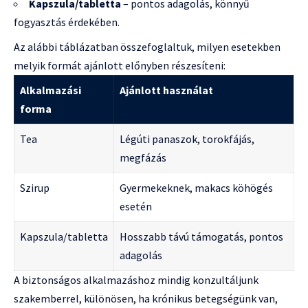
Kapszula/tabletta
– pontos adagolás, könnyű
fogyasztás érdekében.
Az alábbi táblázatban összefoglaltuk, milyen esetekben
melyik formát ajánlott előnyben részesíteni:
Alkalmazási
Ajánlott használat
forma
Tea
Légúti panaszok, torokfájás,
megfázás
Szirup
Gyermekeknek, makacs köhögés
esetén
Kapszula/tabletta
Hosszabb távú támogatás, pontos
adagolás
A biztonságos alkalmazáshoz mindig konzultáljunk
szakemberrel, különösen, ha krónikus betegségünk van,