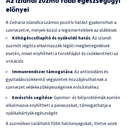
Az izlandi zuzmó főbb egészségügyi
előnyei
A
Cetraria islandica
számos pozitív hatást gyakorolhat a
szervezetre, melyek közül a legismertebbek az alábbiak:
Köhögéscsillapító és nyákoldó hatás
: Az izlandi
zuzmót régóta alkalmazzák légúti megbetegedések
esetén, mivel enyhítheti a torokfájást és csökkentheti az
irritációt.
Immunrendszer támogatása
: Az antioxidáns és
gyulladáscsökkentő vegyületek hozzájárulhatnak a
szervezet védekezőképességének erősítéséhez.
Emésztés segítése
: Gyomor- és bélproblémák esetén
alkalmazva enyhítheti a panaszokat, támogathatja a
nyálkahártyák egészségét.
A zuzmóban található főbb hatóanyagokat, illetve azok