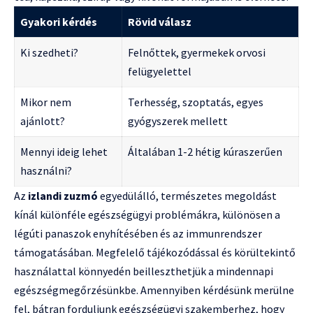
Gyakori kérdés
Rövid válasz
Ki szedheti?
Felnőttek, gyermekek orvosi
felügyelettel
Mikor nem
Terhesség, szoptatás, egyes
ajánlott?
gyógyszerek mellett
Mennyi ideig lehet
Általában 1-2 hétig kúraszerűen
használni?
Az
izlandi zuzmó
egyedülálló, természetes megoldást
kínál különféle egészségügyi problémákra, különösen a
légúti panaszok enyhítésében és az immunrendszer
támogatásában. Megfelelő tájékozódással és körültekintő
használattal könnyedén beilleszthetjük a mindennapi
egészségmegőrzésünkbe. Amennyiben kérdésünk merülne
fel, bátran forduljunk egészségügyi szakemberhez, hogy