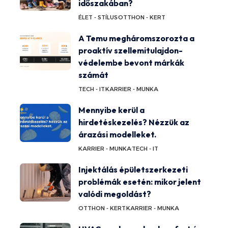
időszakában?
ÉLET - STÍLUS
OTTHON - KERT
A Temu megháromszorozta a
proaktív szellemitulajdon-
védelembe bevont márkák
számát
TECH - IT
KARRIER - MUNKA
Mennyibe kerül a
hirdetéskezelés? Nézzük az
árazási modelleket.
KARRIER - MUNKA
TECH - IT
Injektálás épületszerkezeti
problémák esetén: mikor jelent
valódi megoldást?
OTTHON - KERT
KARRIER - MUNKA