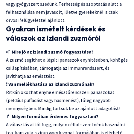
vagy gyógyszert szedünk. Terhesség és szoptatás alatt a
felhasználása nem javasolt, illetve gyerekeknél is csak
orvosi felügyelettel ajánlott.
Gyakran ismételt kérdések és
válaszok az izlandi zuzmóról
🌱
Mire jó az izlandi zuzmó fogyasztása?
A zuzmó segíthet a légúti panaszok enyhítésében, köhögés
csillapításában, támogatja az immunrendszert, és
javíthatja az emésztést.
❗
Van mellékhatása az izlandi zuzmónak?
Ritkán okozhat enyhe emésztőrendszeri panaszokat
(például puffadást vagy hasmenést), főleg nagyobb
mennyiségben. Mindig tartsuk be az ajánlott adagolást!
💊
Milyen formában érdemes fogyasztani?
A választás attól függ, milyen céllal szeretnénk használni:
tea, kapszula, szirup vagy kivonat formájában is elérhető.