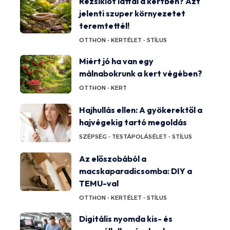
Rézsiklót láttál a kertben? Azt
jelenti szuper környezetet
teremtettél!
OTTHON - KERT
ÉLET - STÍLUS
Miért jó ha van egy
málnabokrunk a kert végében?
OTTHON - KERT
Hajhullás ellen: A gyökerektől a
hajvégekig tartó megoldás
SZÉPSÉG - TESTÁPOLÁS
ÉLET - STÍLUS
Az előszobából a
macskaparadicsomba: DIY a
TEMU-val
OTTHON - KERT
ÉLET - STÍLUS
Digitális nyomda kis- és