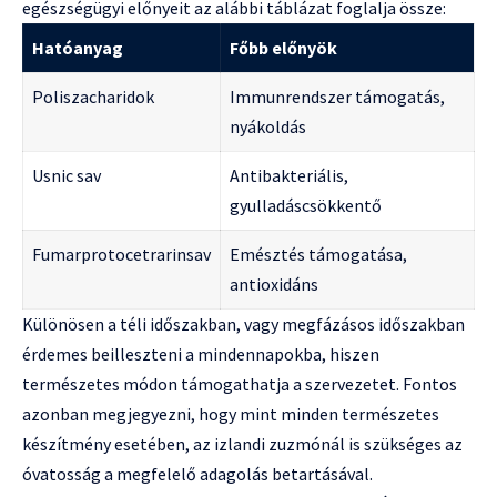
egészségügyi előnyeit az alábbi táblázat foglalja össze:
Hatóanyag
Főbb előnyök
Poliszacharidok
Immunrendszer támogatás,
nyákoldás
Usnic sav
Antibakteriális,
gyulladáscsökkentő
Fumarprotocetrarinsav
Emésztés támogatása,
antioxidáns
Különösen a téli időszakban, vagy megfázásos időszakban
érdemes beilleszteni a mindennapokba, hiszen
természetes módon támogathatja a szervezetet. Fontos
azonban megjegyezni, hogy mint minden természetes
készítmény esetében, az izlandi zuzmónál is szükséges az
óvatosság a megfelelő adagolás betartásával.