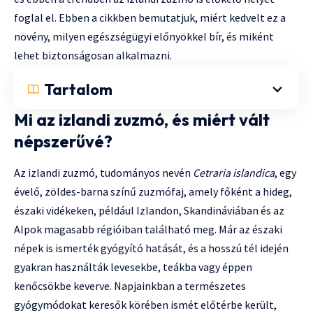
foglal el. Ebben a cikkben bemutatjuk, miért kedvelt ez a
növény, milyen egészségügyi előnyökkel bír, és miként
lehet biztonságosan alkalmazni.
Tartalom
Mi az izlandi zuzmó, és miért vált
népszerűvé?
Az izlandi zuzmó, tudományos nevén
Cetraria islandica
, egy
évelő, zöldes-barna színű zuzmófaj, amely főként a hideg,
északi vidékeken, például Izlandon, Skandináviában és az
Alpok magasabb régióiban található meg. Már az északi
népek is ismerték gyógyító hatását, és a hosszú tél idején
gyakran használták levesekbe, teákba vagy éppen
kenőcsökbe keverve. Napjainkban a természetes
gyógymódokat keresők körében ismét előtérbe került,