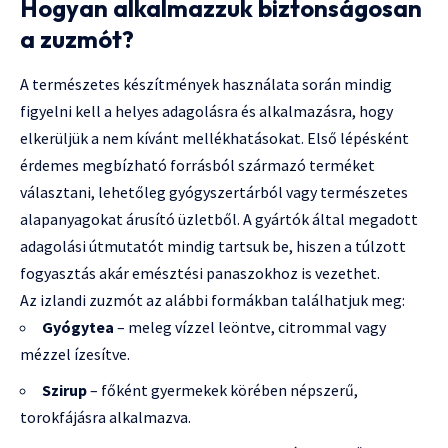
Hogyan alkalmazzuk biztonságosan
a zuzmót?
A természetes készítmények használata során mindig
figyelni kell a helyes adagolásra és alkalmazásra, hogy
elkerüljük a nem kívánt mellékhatásokat. Első lépésként
érdemes megbízható forrásból származó terméket
választani, lehetőleg gyógyszertárból vagy természetes
alapanyagokat árusító üzletből. A gyártók által megadott
adagolási útmutatót mindig tartsuk be, hiszen a túlzott
fogyasztás akár emésztési panaszokhoz is vezethet.
Az izlandi zuzmót az alábbi formákban találhatjuk meg:
Gyógytea
– meleg vízzel leöntve, citrommal vagy
mézzel ízesítve.
Szirup
– főként gyermekek körében népszerű,
torokfájásra alkalmazva.