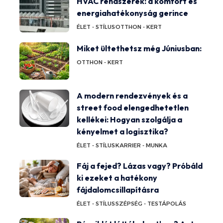
HVAC rendszerek: a komfort és
energiahatékonyság gerince
ÉLET - STÍLUS
OTTHON - KERT
Miket ültethetsz még Júniusban:
OTTHON - KERT
A modern rendezvények és a
street food elengedhetetlen
kellékei: Hogyan szolgálja a
kényelmet a logisztika?
ÉLET - STÍLUS
KARRIER - MUNKA
Fáj a fejed? Lázas vagy? Próbáld
ki ezeket a hatékony
fájdalomcsillapításra
ÉLET - STÍLUS
SZÉPSÉG - TESTÁPOLÁS