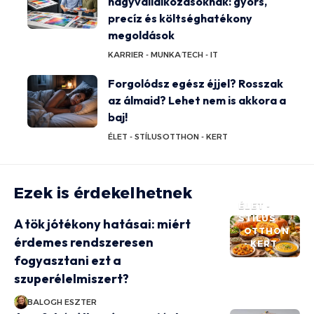
nagyvállalkozásoknak: gyors,
precíz és költséghatékony
megoldások
KARRIER - MUNKA
TECH - IT
Forgolódsz egész éjjel? Rosszak
az álmaid? Lehet nem is akkora a
baj!
ÉLET - STÍLUS
OTTHON - KERT
Ezek is érdekelhetnek
ÉLET -
STÍLUS
A tök jótékony hatásai: miért
OTTHON
érdemes rendszeresen
- KERT
fogyasztani ezt a
szuperélelmiszert?
BALOGH ESZTER