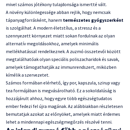
mivel számos jótékony tulajdonsága ismertté vált.
A növény különlegessége abban rejlik, hogy nemcsak
tápanyagforrásként, hanem
természetes gyógyszerként
is szolgálhat. A modern életstílus, a stressz és a
szennyezett környezet miatt sokan fordulnak az olyan
alternatív megoldásokhoz, amelyek minimális
mellékhatással rendelkeznek. A zuzmó összetevői között
megtalálhatóak olyan speciális poliszacharidok és savak,
amelyek támogathatják az immunrendszert, miközben
kímélik a szervezetet.
Számos formában elérhető, így por, kapszula, szirup vagy
tea formájában is megvásárolható. Ez a sokoldalúság is
hozzájárult ahhoz, hogy egyre több egészségtudatos
ember fedezi fel újra magának. Az alábbiakban részletesen
bemutatjuk azokat az előnyöket, amelyek miatt érdemes
lehet a mindennapi egészségmegőrzés részévé tenni.