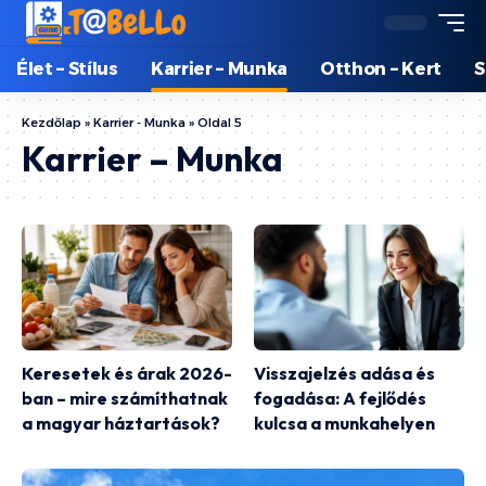
Élet – Stílus
Karrier – Munka
Otthon – Kert
S
Kezdőlap
»
Karrier - Munka
»
Oldal 5
Karrier – Munka
Keresetek és árak 2026-
Visszajelzés adása és
ban – mire számíthatnak
fogadása: A fejlődés
a magyar háztartások?
kulcsa a munkahelyen