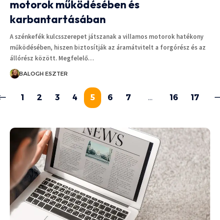
motorok működésében és
karbantartásában
A szénkefék kulcsszerepet játszanak a villamos motorok hatékony
működésében, hiszen biztosítják az áramátvitelt a forgórész és az
állórész között. Megfelelő…
BALOGH ESZTER
1
2
3
4
5
6
7
…
16
17