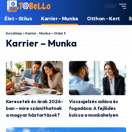
Élet – Stílus
Karrier – Munka
Otthon – Kert
S
Kezdőlap
»
Karrier - Munka
»
Oldal 3
Karrier – Munka
Keresetek és árak 2026-
Visszajelzés adása és
ban – mire számíthatnak
fogadása: A fejlődés
a magyar háztartások?
kulcsa a munkahelyen