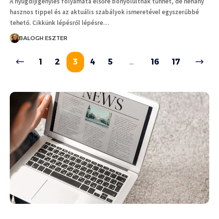
A nyugdíjigénylés folyamata elsőre bonyolultnak tűnhet, de néhány
hasznos tippel és az aktuális szabályok ismeretével egyszerűbbé
tehető. Cikkünk lépésről lépésre…
BALOGH ESZTER
1
2
3
4
5
…
16
17