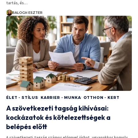
tartás, és…
BALOGH ESZTER
ÉLET - STÍLUS
KARRIER - MUNKA
OTTHON - KERT
A szövetkezeti tagság kihívásai:
kockázatok és kötelezettségek a
belépés előtt
A szövetkezeti tagság számos előnnyel járhat, ugyanakkor komoly