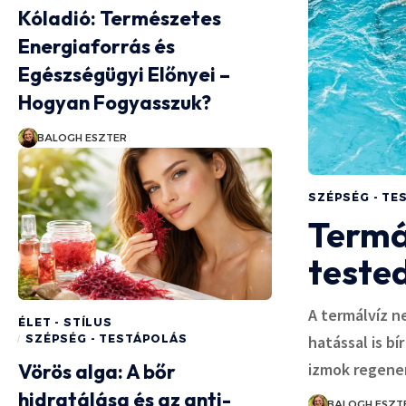
Kóladió: Természetes
Energiaforrás és
Egészségügyi Előnyei –
Hogyan Fogyasszuk?
BALOGH ESZTER
SZÉPSÉG - TE
Termá
tested
A termálvíz 
ÉLET - STÍLUS
SZÉPSÉG - TESTÁPOLÁS
hatással is b
Vörös alga: A bőr
izmok regener
hidratálása és az anti-
BALOGH ESZT