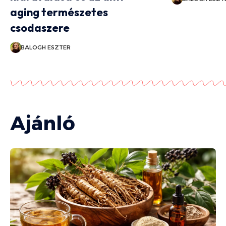
aging természetes
csodaszere
BALOGH ESZTER
Ajánló