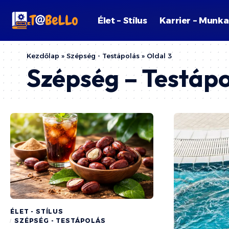
Élet – Stílus
Karrier – Munka
Kezdőlap
»
Szépség - Testápolás
»
Oldal 3
Szépség – Testáp
ÉLET - STÍLUS
SZÉPSÉG - TESTÁPOLÁS