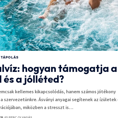
STÁPOLÁS
lvíz: hogyan támogatja a
 és a jólléted?
nemcsak kellemes kikapcsolódás, hanem számos jótékony
ír a szervezetünkre. Ásványi anyagai segítenek az ízületek
ációjában, miközben a stresszt is…
ER
10 PERC OLVASÁS