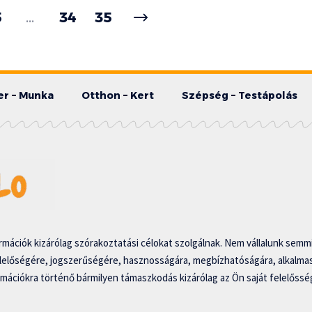
5
…
34
35
er – Munka
Otthon – Kert
Szépség – Testápolás
mációk kizárólag szórakoztatási célokat szolgálnak. Nem vállalunk semmi
lelőségére, jogszerűségére, hasznosságára, megbízhatóságára, alkalm
ormációkra történő bármilyen támaszkodás kizárólag az Ön saját felelősség