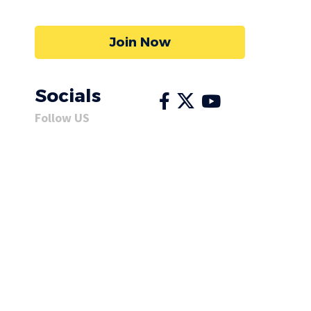
Join Now
Socials
Follow US