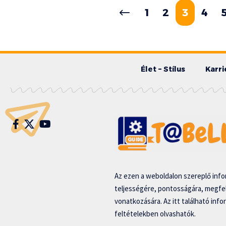
1
2
3
4
Élet – Stílus
Karri
Az ezen a weboldalon szereplő infor
teljességére, pontosságára, megfe
vonatkozására. Az itt található inf
feltételekben olvashatók.