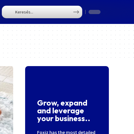
T
Grow, expand
and leverage
your business..
Foxiz has the most detailed