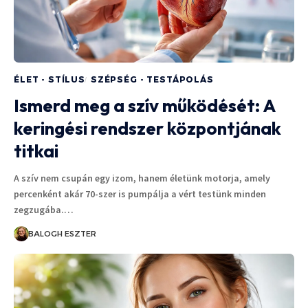
ÉLET - STÍLUS
SZÉPSÉG - TESTÁPOLÁS
Ismerd meg a szív működését: A
keringési rendszer központjának
titkai
A szív nem csupán egy izom, hanem életünk motorja, amely
percenként akár 70-szer is pumpálja a vért testünk minden
zegzugába.…
BALOGH ESZTER