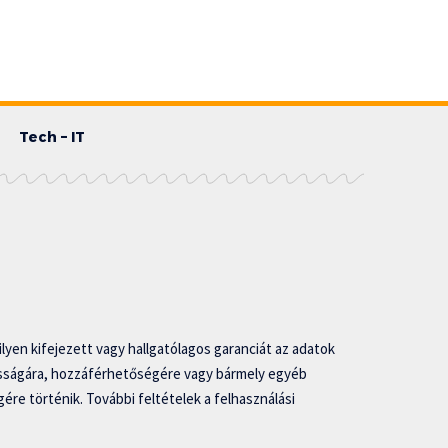
Tech – IT
lyen kifejezett vagy hallgatólagos garanciát az adatok
asságára, hozzáférhetőségére vagy bármely egyéb
ére történik. További feltételek a felhasználási