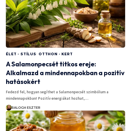
ÉLET - STÍLUS
OTTHON - KERT
A Salamonpecsét titkos ereje:
Alkalmazd a mindennapokban a pozitív
hatásokért
Fedezd fel, hogyan segíthet a Salamonpecsét szimbólum a
mindennapokban! Pozitív energiákat hozhat,…
BALOGH ESZTER