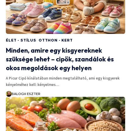
ÉLET - STÍLUS
OTTHON - KERT
Minden, amire egy kisgyereknek
szüksége lehet – cipők, szandálok és
okos megoldások egy helyen
A Picur Cipő kínálatában minden megtalálható, ami egy kisgyerek
kényelméhez kell: kényelmes…
BALOGH ESZTER