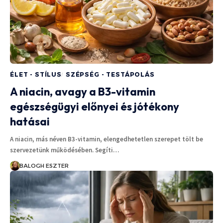
ÉLET - STÍLUS
SZÉPSÉG - TESTÁPOLÁS
A niacin, avagy a B3-vitamin
egészségügyi előnyei és jótékony
hatásai
A niacin, más néven B3-vitamin, elengedhetetlen szerepet tölt be
szervezetünk működésében. Segíti…
BALOGH ESZTER