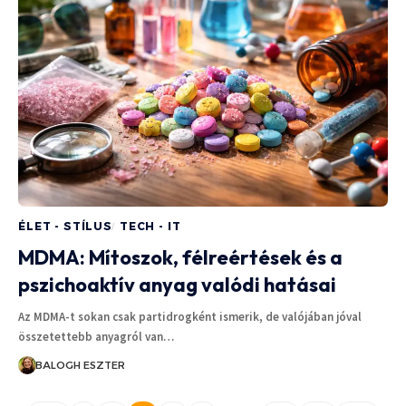
ÉLET - STÍLUS
TECH - IT
MDMA: Mítoszok, félreértések és a
pszichoaktív anyag valódi hatásai
Az MDMA-t sokan csak partidrogként ismerik, de valójában jóval
összetettebb anyagról van…
BALOGH ESZTER