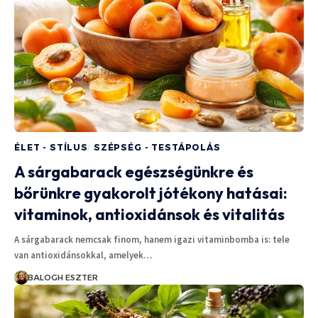
ÉLET - STÍLUS
SZÉPSÉG - TESTÁPOLÁS
A sárgabarack egészségünkre és
bőrünkre gyakorolt jótékony hatásai:
vitaminok, antioxidánsok és vitalitás
A sárgabarack nemcsak finom, hanem igazi vitaminbomba is: tele
van antioxidánsokkal, amelyek…
BALOGH ESZTER