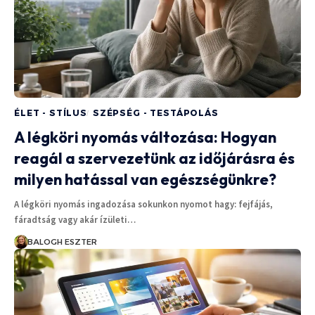
ÉLET - STÍLUS
SZÉPSÉG - TESTÁPOLÁS
A légköri nyomás változása: Hogyan
reagál a szervezetünk az időjárásra és
milyen hatással van egészségünkre?
A légköri nyomás ingadozása sokunkon nyomot hagy: fejfájás,
fáradtság vagy akár ízületi…
BALOGH ESZTER