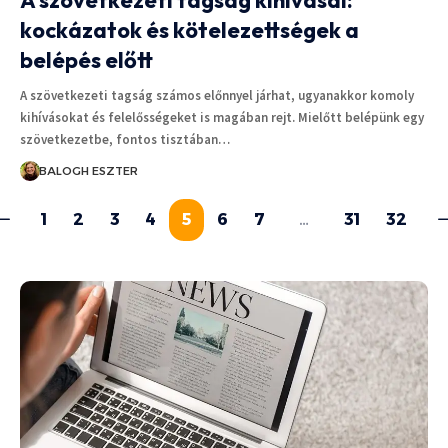
A szövetkezeti tagság kihívásai:
kockázatok és kötelezettségek a
belépés előtt
A szövetkezeti tagság számos előnnyel járhat, ugyanakkor komoly
kihívásokat és felelősségeket is magában rejt. Mielőtt belépünk egy
szövetkezetbe, fontos tisztában…
BALOGH ESZTER
1
2
3
4
5
6
7
…
31
32