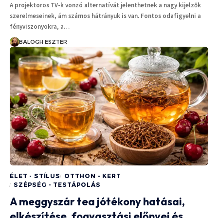
A projektoros TV-k vonzó alternatívát jelenthetnek a nagy kijelzők
szerelmeseinek, ám számos hátrányuk is van. Fontos odafigyelni a
fényviszonyokra, a…
BALOGH ESZTER
ÉLET - STÍLUS
OTTHON - KERT
SZÉPSÉG - TESTÁPOLÁS
A meggyszár tea jótékony hatásai,
elkészítése, fogyasztási előnyei és