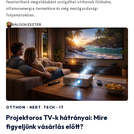
fenntartható megoldásként szolgálhat otthonok fűtésére,
villamosenergia-termelésre és még mezőgazdasági
folyamatokban…
BALOGH ESZTER
OTTHON - KERT
TECH - IT
Projektoros TV-k hátrányai: Mire
figyeljünk vásárlás előtt?