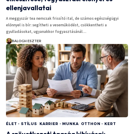
ellenjavallatai
A meggyszár tea nemcsak frissítő ital, de számos egészségügyi
előnnyel is bír: segítheti a veseműködést, csökkentheti a
gyulladásokat, ugyanakkor fogyasztásánál…
BALOGH ESZTER
ÉLET - STÍLUS
KARRIER - MUNKA
OTTHON - KERT