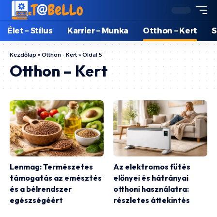
Élet – Stílus
Karrier – Munka
Otthon – Kert
S
Kezdőlap
»
Otthon - Kert
»
Oldal 5
Otthon – Kert
Lenmag: Természetes
Az elektromos fűtés
támogatás az emésztés
előnyei és hátrányai
és a bélrendszer
otthoni használatra:
egészségéért
részletes áttekintés