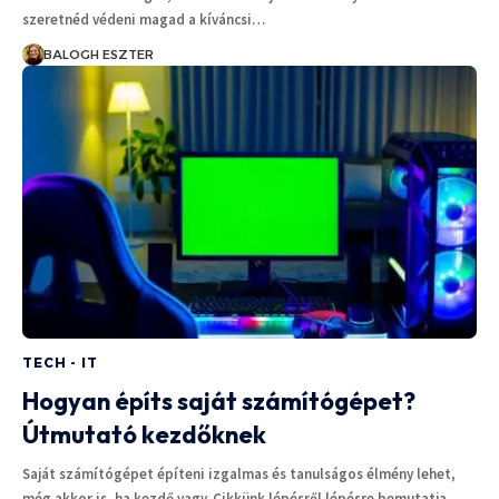
szeretnéd védeni magad a kíváncsi…
BALOGH ESZTER
TECH - IT
Hogyan építs saját számítógépet?
Útmutató kezdőknek
Saját számítógépet építeni izgalmas és tanulságos élmény lehet,
még akkor is, ha kezdő vagy. Cikkünk lépésről lépésre bemutatja,