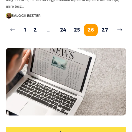
mire lesz…
BALOGH ESZTER
1
2
…
24
25
26
27