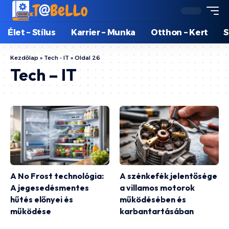
Élet – Stílus
Karrier – Munka
Otthon – Kert
S
Kezdőlap
»
Tech - IT
»
Oldal 26
Tech – IT
A No Frost technológia:
A szénkefék jelentősége
A jegesedésmentes
a villamos motorok
hűtés előnyei és
működésében és
működése
karbantartásában