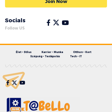
Join Now
Socials
Follow US
Élet – Stílus
Karrier – Munka
Otthon – Kert
Szépség – Testápolás
Tech – IT