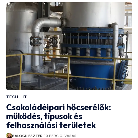
TECH - IT
Csokoládéipari hőcserélők:
működés, típusok és
felhasználási területek
BALOGH ESZTER
10 PERC OLVASÁS